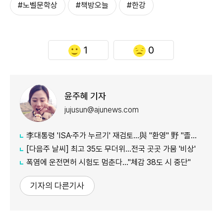
#노벨문학상
#책방오늘
#한강
1
0
윤주혜 기자
jujusun@ajunews.com
李대통령 'ISA·주가 누르기' 재검토…與 "환영" 野 "졸속 국정"
[다음주 날씨] 최고 35도 무더위…전국 곳곳 가뭄 '비상'
폭염에 운전면허 시험도 멈춘다…"체감 38도 시 중단"
기자의 다른기사