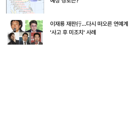
예상 경로는?
이재룡 재판行…다시 떠오른 연예계
'사고 후 미조치' 사례