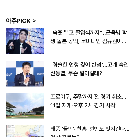
아주PICK >
"속옷 빨고 졸업식까지"…근육병 학
생 돌본 공익, 코미디언 김규원이었
다
"경솔한 언행 깊이 반성"…고개 숙인
신동엽, 무슨 일이길래?
프로야구, 주말까지 전 경기 취소…
11일 재개·오후 7시 경기 시작
태풍 '돌핀'·'찬홈' 한반도 빗겨간다…