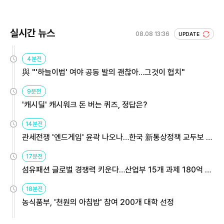
실시간 뉴스
08.08 13:36
UPDATE
4분전
與 "'하늘이법' 여야 공동 발의 괜찮아…그것이 협치"
9분전
'캐시딜' 캐시워크 돈 버는 퀴즈, 정답은?
14분전
관세전쟁 '엔드게임' 윤곽 나오나…한국 新통상정책 교두보 활
용해야
17분전
섬유패션 글로벌 경쟁력 키운다…산업부 15개 과제 180억 지
원
18분전
농식품부, '천원의 아침밥' 참여 200개 대학 선정