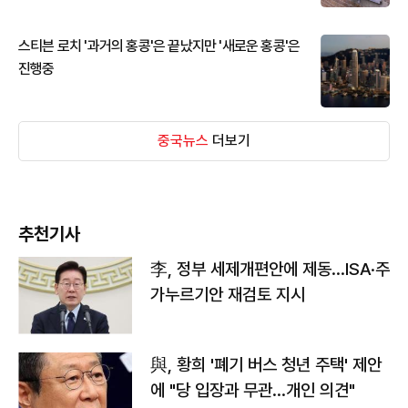
스티븐 로치 '과거의 홍콩'은 끝났지만 '새로운 홍콩'은
진행중
중국뉴스
더보기
추천기사
李, 정부 세제개편안에 제동…ISA·주
가누르기안 재검토 지시
與, 황희 '폐기 버스 청년 주택' 제안
에 "당 입장과 무관…개인 의견"