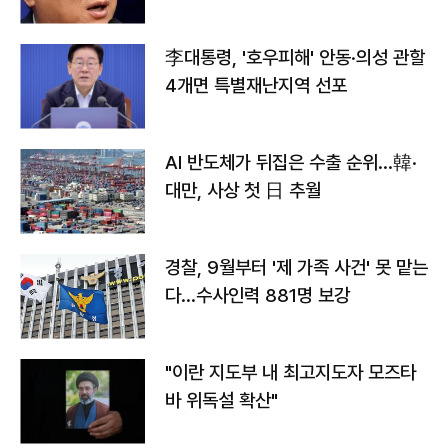
李대통령, '호우피해' 안동·의성 관할
4개면 특별재난지역 선포
AI 반도체가 뒤집은 수출 순위…韓·
대만, 사상 첫 日 추월
경찰, 9월부터 '제 가족 사건' 못 맡는
다…수사인력 881명 보강
"이란 지도부 내 최고지도자 모즈타
바 위독설 확산"