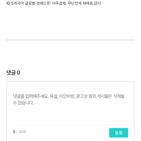
©'5개국어 글로벌 경제신문' 아주경제. 무단전재·재배포 금지
댓글
0
0
/ 300
등록