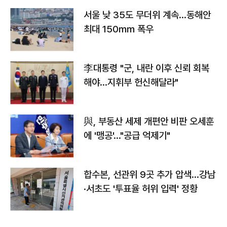
서울 낮 35도 무더위 계속…동해안
최대 150㎜ 폭우
李대통령 "군, 내란 이후 신뢰 회복
해야…지휘부 헌신해달라"
與, 부동산 세제 개편안 비판 오세훈
에 '맹공'…"공급 억제기"
합수본, 선관위 9곳 추가 압색…강남
·서초도 '투표율 허위 입력' 정황