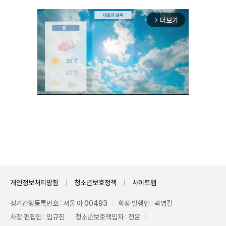
더보기
arrow_forward_ios
Unmute
개인정보처리방침
청소년보호정책
사이트맵
정기간행등록번호 : 서울 아 00493
회장·발행인 : 곽영길
사장·편집인 : 임규진
청소년보호책임자 : 전운