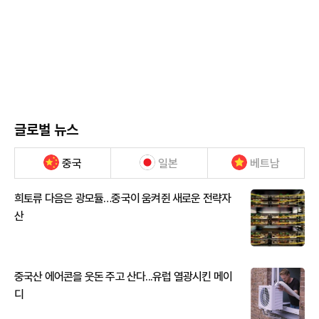
글로벌 뉴스
중국
일본
베트남
희토류 다음은 광모듈…중국이 움켜쥔 새로운 전략자
산
중국산 에어콘을 웃돈 주고 산다...유럽 열광시킨 메이
디