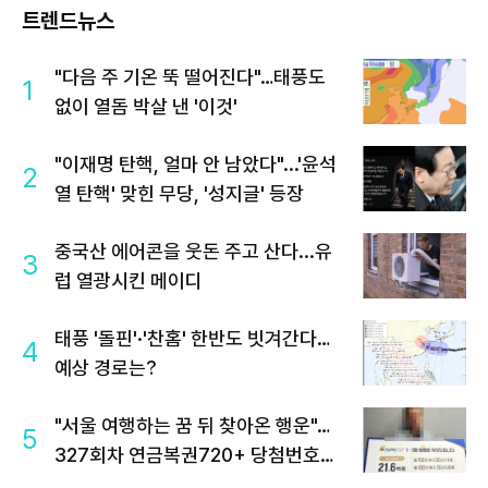
트렌드뉴스
"다음 주 기온 뚝 떨어진다"…태풍도
1
없이 열돔 박살 낸 '이것'
"이재명 탄핵, 얼마 안 남았다"...'윤석
2
열 탄핵' 맞힌 무당, '성지글' 등장
중국산 에어콘을 웃돈 주고 산다...유
3
럽 열광시킨 메이디
태풍 '돌핀'·'찬홈' 한반도 빗겨간다…
4
예상 경로는?
"서울 여행하는 꿈 뒤 찾아온 행운"…
5
327회차 연금복권720+ 당첨번호조
회 주목