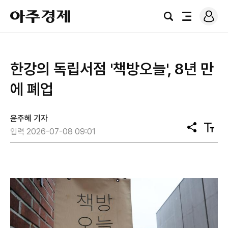
로
아
그
검
전
주
인
색
체
경
메
제
뉴
한강의 독립서점 '책방오늘', 8년 만
에 폐업
윤주혜 기자
공
텍
입력 2026-07-08 09:01
유
스
트
크
기