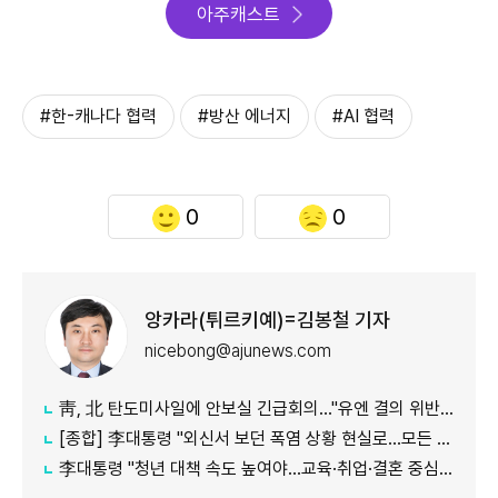
아주캐스트
#한-캐나다 협력
#방산 에너지
#AI 협력
0
0
앙카라(튀르키예)=김봉철 기자
nicebong@ajunews.com
靑, 北 탄도미사일에 안보실 긴급회의…"유엔 결의 위반, 즉각 중단 촉구"
[종합] 李대통령 "외신서 보던 폭염 상황 현실로…모든 행정력 총동원하라"
李대통령 "청년 대책 속도 높여야…교육·취업·결혼 중심 정책 재편"