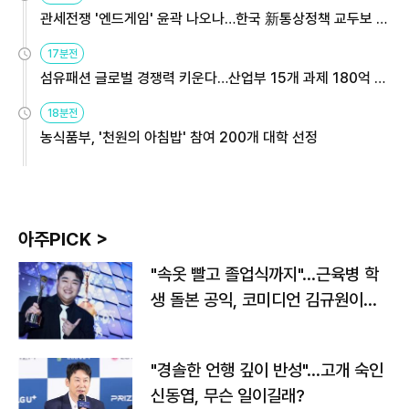
관세전쟁 '엔드게임' 윤곽 나오나…한국 新통상정책 교두보 활
용해야
17분전
섬유패션 글로벌 경쟁력 키운다…산업부 15개 과제 180억 지
원
18분전
농식품부, '천원의 아침밥' 참여 200개 대학 선정
아주PICK >
"속옷 빨고 졸업식까지"…근육병 학
생 돌본 공익, 코미디언 김규원이었
다
"경솔한 언행 깊이 반성"…고개 숙인
신동엽, 무슨 일이길래?