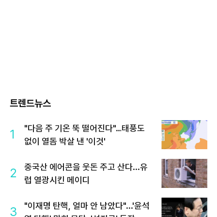
트렌드뉴스
"다음 주 기온 뚝 떨어진다"…태풍도
1
없이 열돔 박살 낸 '이것'
중국산 에어콘을 웃돈 주고 산다...유
2
럽 열광시킨 메이디
"이재명 탄핵, 얼마 안 남았다"...'윤석
3