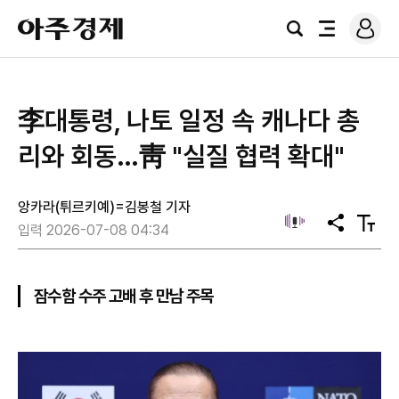
로
아
그
검
전
주
인
색
체
경
메
제
뉴
李대통령, 나토 일정 속 캐나다 총
리와 회동…靑 "실질 협력 확대"
앙카라(튀르키예)=김봉철 기자
공
텍
입력 2026-07-08 04:34
유
스
트
크
기
잠수함 수주 고배 후 만남 주목