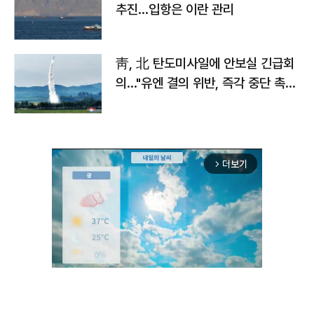
추진…입항은 이란 관리
靑, 北 탄도미사일에 안보실 긴급회
의…"유엔 결의 위반, 즉각 중단 촉
구"
더보기
arrow_forward_ios
Unmute