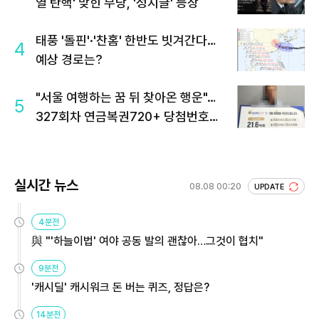
열 탄핵' 맞힌 무당, '성지글' 등장
태풍 '돌핀'·'찬홈' 한반도 빗겨간다…
4
예상 경로는?
"서울 여행하는 꿈 뒤 찾아온 행운"…
5
327회차 연금복권720+ 당첨번호조
회 주목
실시간 뉴스
08.08 00:20
UPDATE
4분전
與 "'하늘이법' 여야 공동 발의 괜찮아…그것이 협치"
9분전
'캐시딜' 캐시워크 돈 버는 퀴즈, 정답은?
14분전