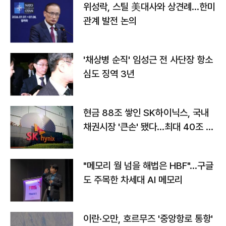
위성락, 스틸 美대사와 상견례…한미
관계 발전 논의
'채상병 순직' 임성근 전 사단장 항소
심도 징역 3년
현금 88조 쌓인 SK하이닉스, 국내
채권시장 '큰손' 됐다…최대 40조 투
자
"메모리 월 넘을 해법은 HBF"…구글
도 주목한 차세대 AI 메모리
이란·오만, 호르무즈 '중앙항로 통항'