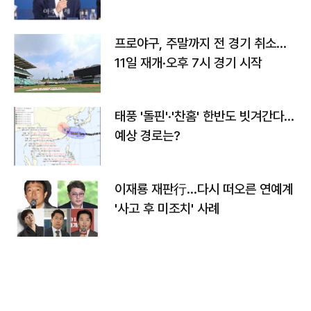
프로야구, 주말까지 전 경기 취소…
11일 재개·오후 7시 경기 시작
태풍 '돌핀'·'찬홈' 한반도 빗겨간다…
예상 경로는?
이재룡 재판行…다시 떠오른 연예계
'사고 후 미조치' 사례