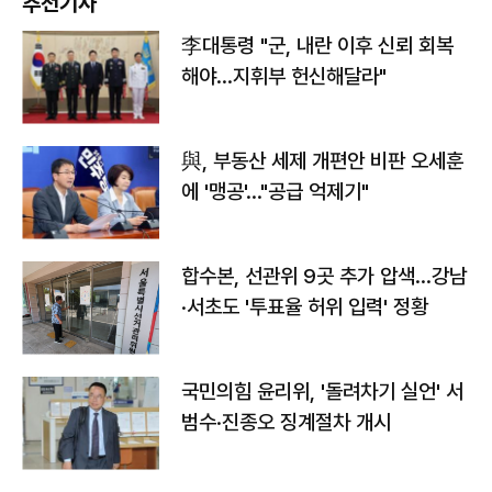
추천기사
李대통령 "군, 내란 이후 신뢰 회복
해야…지휘부 헌신해달라"
與, 부동산 세제 개편안 비판 오세훈
에 '맹공'…"공급 억제기"
합수본, 선관위 9곳 추가 압색…강남
·서초도 '투표율 허위 입력' 정황
국민의힘 윤리위, '돌려차기 실언' 서
범수·진종오 징계절차 개시