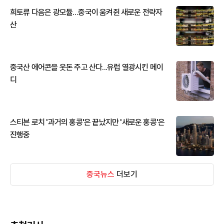
희토류 다음은 광모듈…중국이 움켜쥔 새로운 전략자
산
중국산 에어콘을 웃돈 주고 산다...유럽 열광시킨 메이
디
스티븐 로치 '과거의 홍콩'은 끝났지만 '새로운 홍콩'은
진행중
중국뉴스
더보기