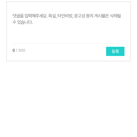
0
/ 300
등록