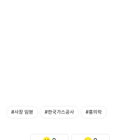
#사장 임명
#한국가스공사
#홍의락