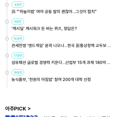
4분전
與 "'하늘이법' 여야 공동 발의 괜찮아…그것이 협치"
9분전
'캐시딜' 캐시워크 돈 버는 퀴즈, 정답은?
14분전
관세전쟁 '엔드게임' 윤곽 나오나…한국 新통상정책 교두보 활
용해야
17분전
섬유패션 글로벌 경쟁력 키운다…산업부 15개 과제 180억 지
원
18분전
농식품부, '천원의 아침밥' 참여 200개 대학 선정
아주PICK >