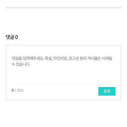
댓글
0
0
/ 300
등록