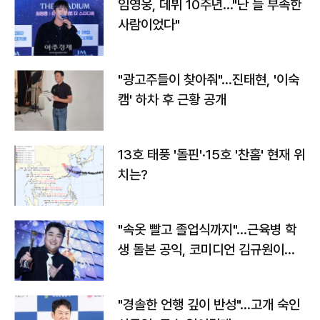
임영웅, 데뷔 10주년…"난 늘 부족한
사람이었다"
"광고주들이 찾아줘"…진태현, '이숙
캠' 하차 후 근황 공개
13호 태풍 '돌핀'·15호 '찬홈' 현재 위
치는?
"속옷 빨고 졸업식까지"…근육병 학
생 돌본 공익, 코미디언 김규원이었
다
"경솔한 언행 깊이 반성"…고개 숙인