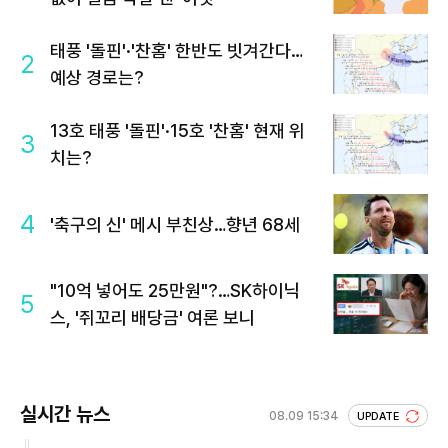
태풍 '돌핀'·'찬홈' 한반도 빗겨간다…
2
예상 경로는?
13호 태풍 '돌핀'·15호 '찬홈' 현재 위
3
치는?
4
'축구의 신' 메시 부친상…향년 68세
"10억 넣어도 25만원"?…SK하이닉
5
스, '쥐꼬리 배당금' 여론 보니
실시간 뉴스
08.09 15:34
UPDATE