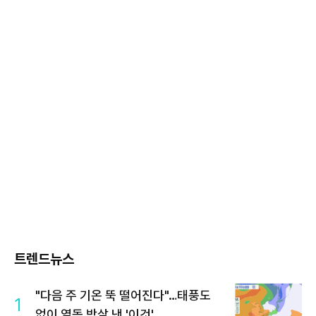
트렌드뉴스
"다음 주 기온 뚝 떨어진다"…태풍도
1
없이 열돔 박살 낸 '이것'