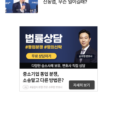
신동엽, 무슨 일이길래?