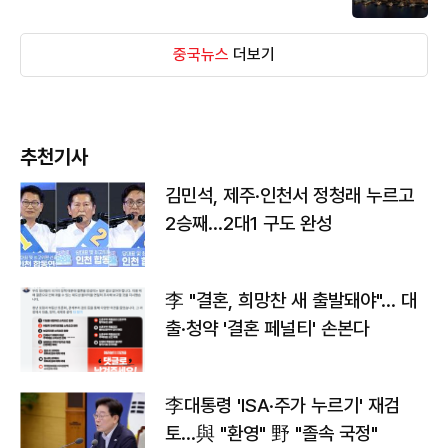
중국뉴스
더보기
추천기사
김민석, 제주·인천서 정청래 누르고
2승째…2대1 구도 완성
李 "결혼, 희망찬 새 출발돼야"… 대
출·청약 '결혼 페널티' 손본다
李대통령 'ISA·주가 누르기' 재검
토…與 "환영" 野 "졸속 국정"