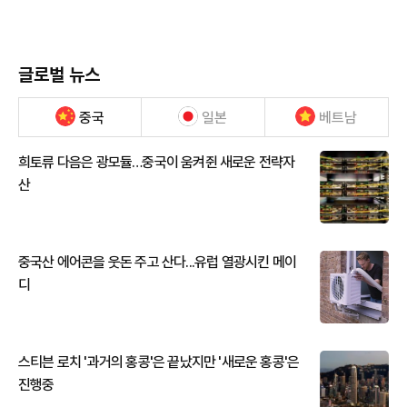
글로벌 뉴스
중국
일본
베트남
희토류 다음은 광모듈…중국이 움켜쥔 새로운 전략자
산
중국산 에어콘을 웃돈 주고 산다...유럽 열광시킨 메이
디
스티븐 로치 '과거의 홍콩'은 끝났지만 '새로운 홍콩'은
진행중