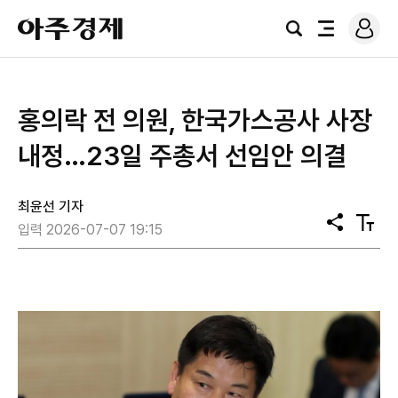
로
아
그
검
전
주
인
색
체
경
메
제
뉴
홍의락 전 의원, 한국가스공사 사장
내정…23일 주총서 선임안 의결
최윤선 기자
공
텍
입력 2026-07-07 19:15
유
스
트
크
기