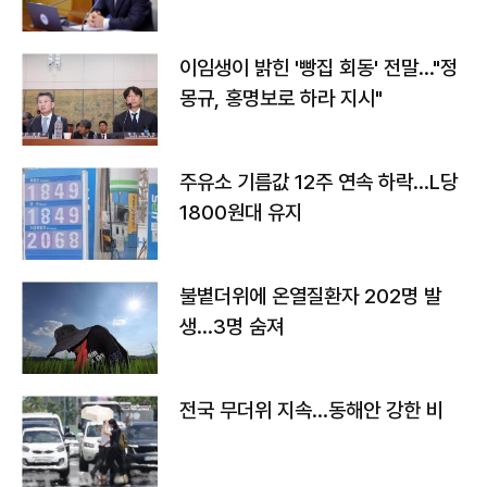
이임생이 밝힌 '빵집 회동' 전말…"정
몽규, 홍명보로 하라 지시"
주유소 기름값 12주 연속 하락…L당
1800원대 유지
불볕더위에 온열질환자 202명 발
생…3명 숨져
전국 무더위 지속…동해안 강한 비