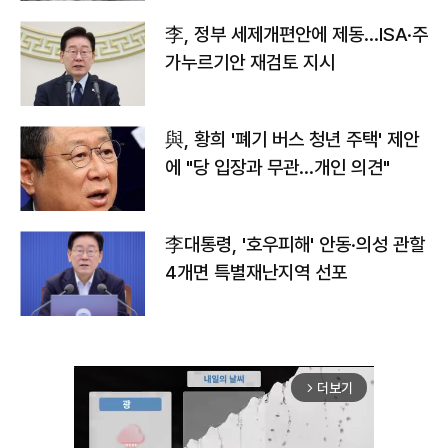
李, 정부 세제개편안에 제동…ISA·주
가누르기안 재검토 지시
與, 황희 '폐기 버스 청년 주택' 제안
에 "당 입장과 무관…개인 의견"
李대통령, '호우피해' 안동·의성 관할
4개면 특별재난지역 선포
더보기
arrow_forward_ios