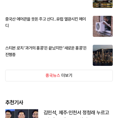
중국산 에어콘을 웃돈 주고 산다...유럽 열광시킨 메이
디
스티븐 로치 '과거의 홍콩'은 끝났지만 '새로운 홍콩'은
진행중
중국뉴스
더보기
추천기사
김민석, 제주·인천서 정청래 누르고