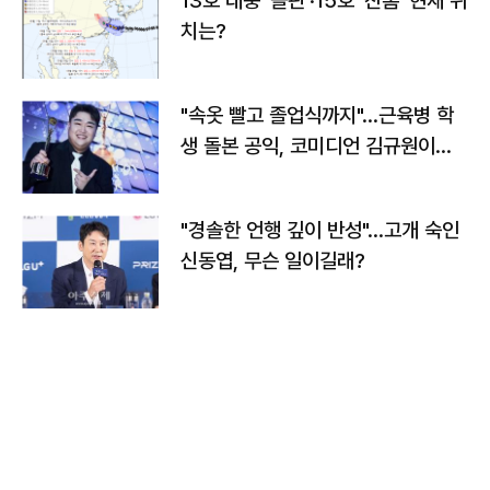
13호 태풍 '돌핀'·15호 '찬홈' 현재 위
치는?
"속옷 빨고 졸업식까지"…근육병 학
생 돌본 공익, 코미디언 김규원이었
다
"경솔한 언행 깊이 반성"…고개 숙인
신동엽, 무슨 일이길래?