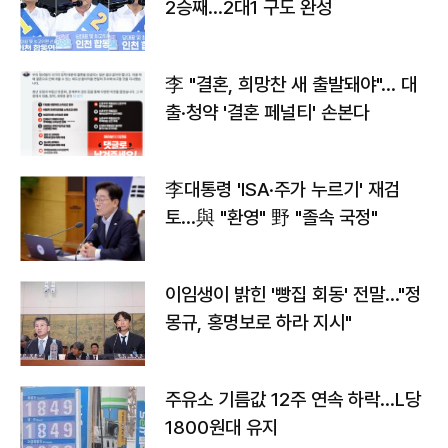
2승째…2대1 구도 완성
李 "결혼, 희망찬 새 출발돼야"… 대
출·청약 '결혼 페널티' 손본다
李대통령 'ISA·주가 누르기' 재검
토…與 "환영" 野 "졸속 국정"
이임생이 밝힌 '빵집 회동' 전말…"정
몽규, 홍명보로 하라 지시"
주유소 기름값 12주 연속 하락…L당
1800원대 유지