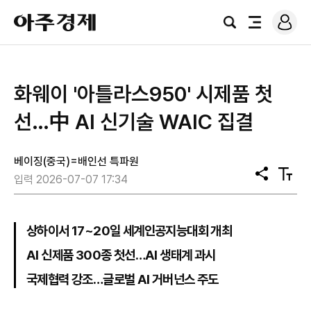
로
아
그
검
전
주
인
색
체
경
메
제
뉴
화웨이 '아틀라스950' 시제품 첫
선…中 AI 신기술 WAIC 집결
베이징(중국)=배인선 특파원
공
텍
입력 2026-07-07 17:34
유
스
트
크
기
상하이서 17~20일 세계인공지능대회 개최
AI 신제품 300종 첫선…AI 생태계 과시
국제협력 강조…글로벌 AI 거버넌스 주도