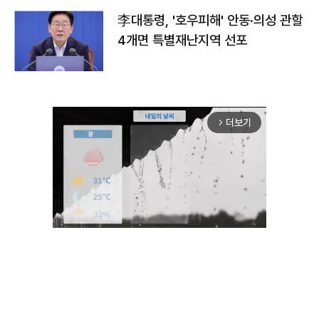
李대통령, '호우피해' 안동·의성 관할
4개면 특별재난지역 선포
더보기
arrow_forward_ios
Unmute