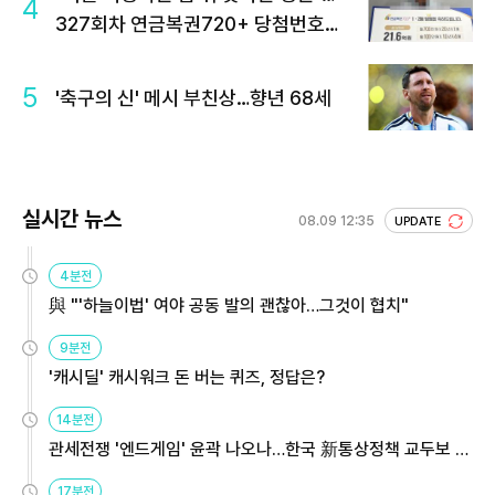
4
327회차 연금복권720+ 당첨번호조
회 주목
5
'축구의 신' 메시 부친상…향년 68세
실시간 뉴스
08.09 12:35
UPDATE
4분전
與 "'하늘이법' 여야 공동 발의 괜찮아…그것이 협치"
9분전
'캐시딜' 캐시워크 돈 버는 퀴즈, 정답은?
14분전
관세전쟁 '엔드게임' 윤곽 나오나…한국 新통상정책 교두보 활
용해야
17분전