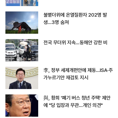
불볕더위에 온열질환자 202명 발
생…3명 숨져
전국 무더위 지속…동해안 강한 비
李, 정부 세제개편안에 제동…ISA·주
가누르기안 재검토 지시
與, 황희 '폐기 버스 청년 주택' 제안
에 "당 입장과 무관…개인 의견"