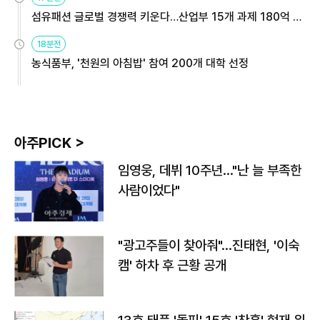
섬유패션 글로벌 경쟁력 키운다…산업부 15개 과제 180억 지
원
18분전
농식품부, '천원의 아침밥' 참여 200개 대학 선정
아주PICK >
임영웅, 데뷔 10주년…"난 늘 부족한
사람이었다"
"광고주들이 찾아줘"…진태현, '이숙
캠' 하차 후 근황 공개