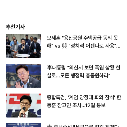
추천기사
오세훈 "용산공원 주택공급 동의 못
해" vs 與 "정치적 어젠다로 사용"
맞불
李대통령 "외신서 보던 폭염 상황 현
실로…모든 행정력 총동원하라"
종합특검, '계엄 당정대 회의 참석' 한
동훈 참고인 조사...12일 통보