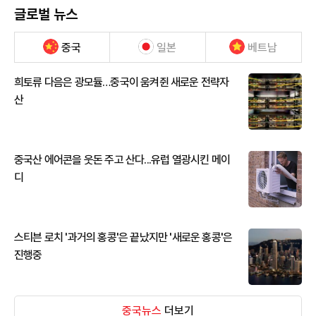
글로벌 뉴스
중국
일본
베트남
희토류 다음은 광모듈…중국이 움켜쥔 새로운 전략자
산
중국산 에어콘을 웃돈 주고 산다...유럽 열광시킨 메이
디
스티븐 로치 '과거의 홍콩'은 끝났지만 '새로운 홍콩'은
진행중
중국뉴스
더보기