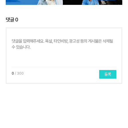
댓글
0
0
/ 300
등록