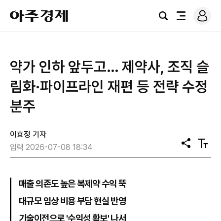
로
아
그
검
전
주
인
색
체
경
메
제
뉴
약가 인하 앞두고… 제약사, 조직 슬
림화·파이프라인 재편 등 전략 수정
분주
이효정 기자
공
텍
입력 2026-07-08 18:34
유
스
트
크
기
매출 의존도 높은 복제약 수익 뚝
대규모 임상 비용 부담 현실 반영
기술이전으로 '수익성 확보' 나서