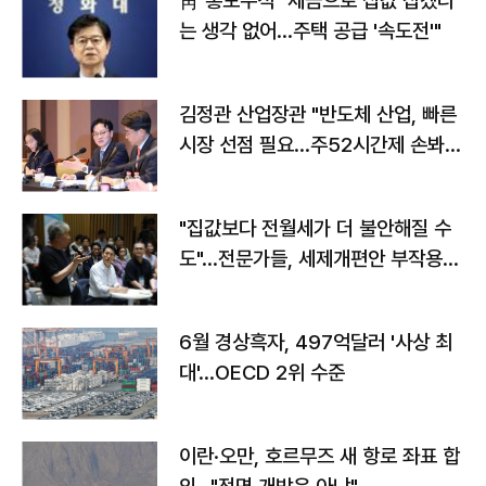
靑 홍보수석 "세금으로 집값 잡겠다
는 생각 없어…주택 공급 '속도전'"
김정관 산업장관 "반도체 산업, 빠른
시장 선점 필요…주52시간제 손봐
야"
"집값보다 전월세가 더 불안해질 수
도"…전문가들, 세제개편안 부작용
우려
6월 경상흑자, 497억달러 '사상 최
대'…OECD 2위 수준
이란·오만, 호르무즈 새 항로 좌표 합