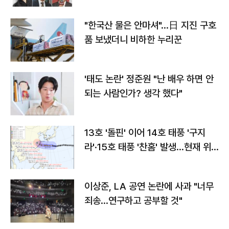
"한국산 물은 안마셔"…日 지진 구호
품 보냈더니 비하한 누리꾼
'태도 논란' 정준원 "난 배우 하면 안
되는 사람인가? 생각 했다"
13호 '돌핀' 이어 14호 태풍 '구지
라'·15호 태풍 '찬홈' 발생…현재 위
치와 이동경로는?
이상준, LA 공연 논란에 사과 "너무
죄송…연구하고 공부할 것"