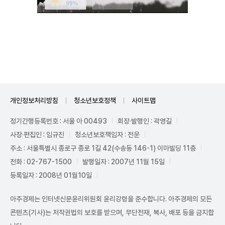
Unmute
개인정보처리방침
청소년보호정책
사이트맵
정기간행등록번호 : 서울 아 00493
회장·발행인 : 곽영길
사장·편집인 : 임규진
청소년보호책임자 : 전운
주소 : 서울특별시 종로구 종로 1길 42(수송동 146-1) 이마빌딩 11층
전화 : 02-767-1500
발행일자 : 2007년 11월 15일
등록일자 : 2008년 01월10일
아주경제는 인터넷신문윤리위원회 윤리강령을 준수합니다. 아주경제의 모든
콘텐츠(기사)는 저작권법의 보호를 받으며, 무단전재, 복사, 배포 등을 금지합