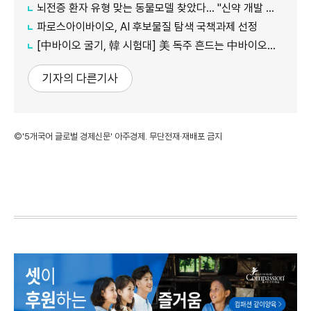
뇌전증 환자 유형 맞는 동물모델 찾았다… "신약 개발 정확도 향상 기대"
파로스아이바이오, AI 후보물질 탐색 국책과제 선정
[中바이오 굴기, 韓 시험대] 美 독주 흔드는 中바이오… 글로벌 신약 질서 재편
기자의 다른기사
©'5개국어 글로벌 경제신문' 아주경제. 무단전재·재배포 금지