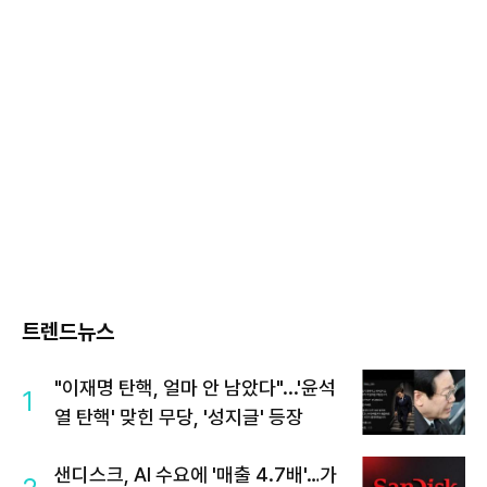
트렌드뉴스
"이재명 탄핵, 얼마 안 남았다"...'윤석
1
열 탄핵' 맞힌 무당, '성지글' 등장
샌디스크, AI 수요에 '매출 4.7배'…가