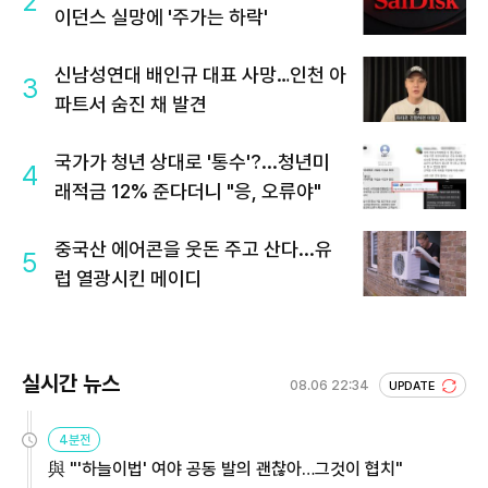
2
이던스 실망에 '주가는 하락'
신남성연대 배인규 대표 사망…인천 아
3
파트서 숨진 채 발견
국가가 청년 상대로 '통수'?...청년미
4
래적금 12% 준다더니 "응, 오류야"
중국산 에어콘을 웃돈 주고 산다...유
5
럽 열광시킨 메이디
실시간 뉴스
08.06 22:34
UPDATE
4분전
與 "'하늘이법' 여야 공동 발의 괜찮아…그것이 협치"