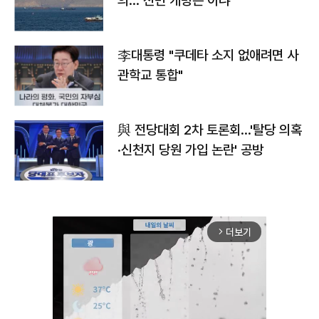
의…"전면 개방은 아냐"
李대통령 "쿠데타 소지 없애려면 사
관학교 통합"
與 전당대회 2차 토론회…'탈당 의혹
·신천지 당원 가입 논란' 공방
더보기
arrow_forward_ios