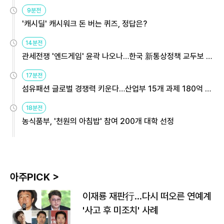
9분전
'캐시딜' 캐시워크 돈 버는 퀴즈, 정답은?
14분전
관세전쟁 '엔드게임' 윤곽 나오나…한국 新통상정책 교두보 활
용해야
17분전
섬유패션 글로벌 경쟁력 키운다…산업부 15개 과제 180억 지
원
18분전
농식품부, '천원의 아침밥' 참여 200개 대학 선정
아주PICK >
이재룡 재판行…다시 떠오른 연예계
'사고 후 미조치' 사례