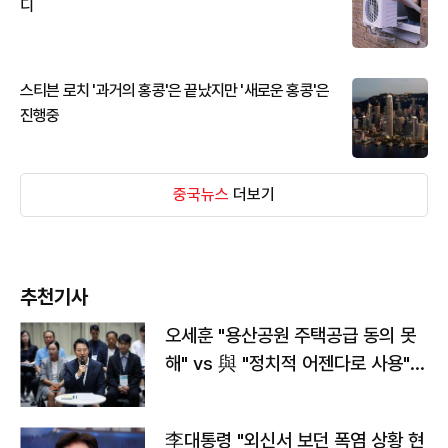
디
스티븐 로치 '과거의 홍콩'은 끝났지만 '새로운 홍콩'은
진행중
중국뉴스
더보기
추천기사
오세훈 "용산공원 주택공급 동의 못
해" vs 與 "정치적 어젠다로 사용"
맞불
李대통령 "외신서 보던 폭염 상황 현