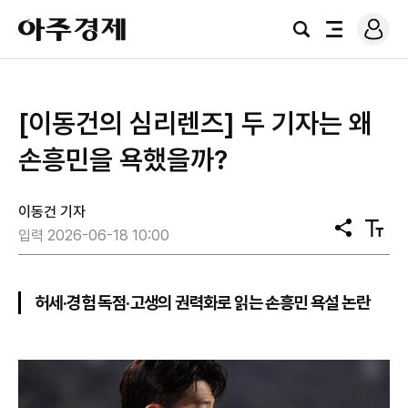
로
아
그
검
전
주
인
색
체
경
메
제
뉴
[이동건의 심리렌즈] 두 기자는 왜
손흥민을 욕했을까?
이동건 기자
공
텍
입력 2026-06-18 10:00
유
스
트
크
기
허세·경험 독점·고생의 권력화로 읽는 손흥민 욕설 논란