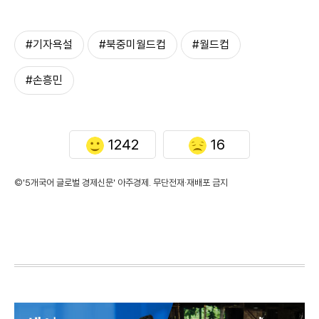
#기자욕설
#북중미월드컵
#월드컵
#손흥민
1242
16
©'5개국어 글로벌 경제신문' 아주경제. 무단전재·재배포 금지