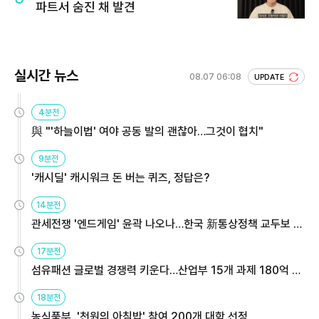
파트서 숨진 채 발견
실시간 뉴스
08.07 06:08
UPDATE
4분전
與 "'하늘이법' 여야 공동 발의 괜찮아…그것이 협치"
9분전
'캐시딜' 캐시워크 돈 버는 퀴즈, 정답은?
14분전
관세전쟁 '엔드게임' 윤곽 나오나…한국 新통상정책 교두보 활
용해야
17분전
섬유패션 글로벌 경쟁력 키운다…산업부 15개 과제 180억 지
원
18분전
농식품부, '천원의 아침밥' 참여 200개 대학 선정