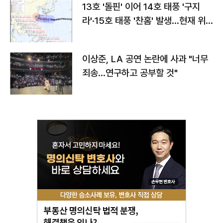
13호 '돌핀' 이어 14호 태풍 '구지
라'·15호 태풍 '찬홈' 발생…현재 위
치와 이동경로는?
이상준, LA 공연 논란에 사과 "너무
죄송…연구하고 공부할 것"