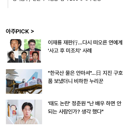
아주PICK >
이재룡 재판行…다시 떠오른 연예계
'사고 후 미조치' 사례
"한국산 물은 안마셔"…日 지진 구호
품 보냈더니 비하한 누리꾼
'태도 논란' 정준원 "난 배우 하면 안
되는 사람인가? 생각 했다"