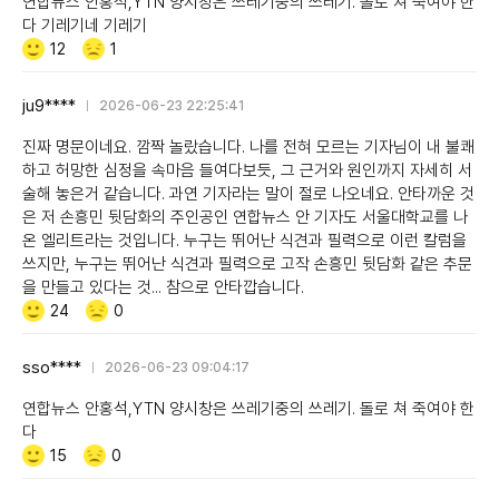
연합뉴스 안홍석,YTN 양시창은 쓰레기중의 쓰레기. 돌로 쳐 죽여야 한
다 기레기네 기레기
Like/Dislike
공
비
12
1
감
공
감
ju9****
2026-06-23 22:25:41
진짜 명문이네요. 깜짝 놀랐습니다. 나를 전혀 모르는 기자님이 내 불쾌
하고 허망한 심정을 속마음 들여다보듯, 그 근거와 원인까지 자세히 서
술해 놓은거 같습니다. 과연 기자라는 말이 절로 나오네요. 안타까운 것
은 저 손흥민 뒷담화의 주인공인 연합뉴스 안 기자도 서울대학교를 나
온 엘리트라는 것입니다. 누구는 뛰어난 식견과 필력으로 이런 칼럼을
쓰지만, 누구는 뛰어난 식견과 필력으로 고작 손흥민 뒷담화 같은 추문
을 만들고 있다는 것... 참으로 안타깝습니다.
Like/Dislike
공
비
24
0
감
공
감
sso****
2026-06-23 09:04:17
연합뉴스 안홍석,YTN 양시창은 쓰레기중의 쓰레기. 돌로 쳐 죽여야 한
다
Like/Dislike
공
비
15
0
감
공