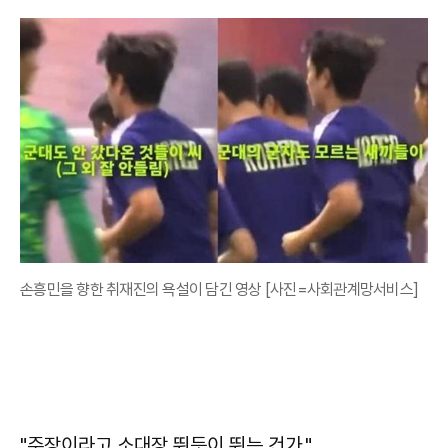
손흥민을 향한 취재진의 욕설이 담긴 영상 [사진=사회관계망서비스]
"주장이라고 소대장 뛰듯이 뛰는 건가."