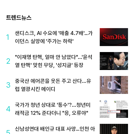
트렌드뉴스
샌디스크, AI 수요에 '매출 4.7배'…가
1
이던스 실망에 '주가는 하락'
"이재명 탄핵, 얼마 안 남았다"...'윤석
2
열 탄핵' 맞힌 무당, '성지글' 등장
중국산 에어콘을 웃돈 주고 산다...유
3
럽 열광시킨 메이디
국가가 청년 상대로 '통수'?...청년미
4
래적금 12% 준다더니 "응, 오류야"
신남성연대 배인규 대표 사망…인천 아
5