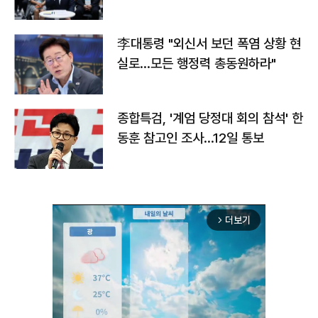
맞불
李대통령 "외신서 보던 폭염 상황 현
실로…모든 행정력 총동원하라"
종합특검, '계엄 당정대 회의 참석' 한
동훈 참고인 조사...12일 통보
더보기
arrow_forward_ios