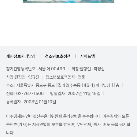
Unmute
개인정보처리방침
청소년보호정책
사이트맵
정기간행등록번호 : 서울 아 00493
회장·발행인 : 곽영길
사장·편집인 : 임규진
청소년보호책임자 : 전운
주소 : 서울특별시 종로구 종로 1길 42(수송동 146-1) 이마빌딩 11층
전화 : 02-767-1500
발행일자 : 2007년 11월 15일
등록일자 : 2008년 01월10일
아주경제는 인터넷신문윤리위원회 윤리강령을 준수합니다. 아주경제의 모든
콘텐츠(기사)는 저작권법의 보호를 받으며, 무단전재, 복사, 배포 등을 금지합
니다.