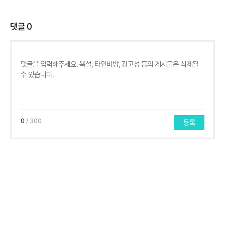
댓글
0
0
/ 300
등록