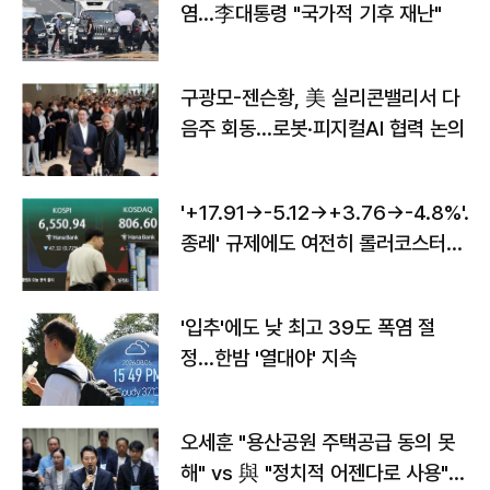
염…李대통령 "국가적 기후 재난"
구광모-젠슨황, 美 실리콘밸리서 다
음주 회동…로봇·피지컬AI 협력 논의
'+17.91→-5.12→+3.76→-4.8%'…'
종레' 규제에도 여전히 롤러코스터
타는 코스피
'입추'에도 낮 최고 39도 폭염 절
정…한밤 '열대야' 지속
오세훈 "용산공원 주택공급 동의 못
해" vs 與 "정치적 어젠다로 사용"