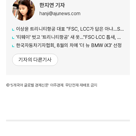
한지연 기자
hanji@ajunews.com
이상윤 트리니티항공 대표 "FSC, LCC가 답은 아냐…SSC로 새 수요 창출"
'티웨이' 벗고 '트리니티항공' 새 옷…"FSC·LCC 틈새, SSC 전략으로 공략"
한국자동차기자협회, 8월의 차에 '더 뉴 BMW iX3' 선정
기자의 다른기사
©'5개국어 글로벌 경제신문' 아주경제. 무단전재·재배포 금지