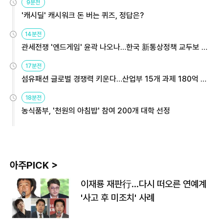
9분전
'캐시딜' 캐시워크 돈 버는 퀴즈, 정답은?
14분전
관세전쟁 '엔드게임' 윤곽 나오나…한국 新통상정책 교두보 활
용해야
17분전
섬유패션 글로벌 경쟁력 키운다…산업부 15개 과제 180억 지
원
18분전
농식품부, '천원의 아침밥' 참여 200개 대학 선정
아주PICK >
이재룡 재판行…다시 떠오른 연예계
'사고 후 미조치' 사례