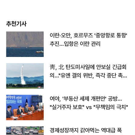
추천기사
이란·오만, 호르무즈 '중앙항로 통항'
추진…입항은 이란 관리
靑, 北 탄도미사일에 안보실 긴급회
의…"유엔 결의 위반, 즉각 중단 촉
구"
여야, '부동산 세제 개편안' 공방…
"실거주자 보호" vs "무책임의 극치"
경제성장까지 갉아먹는 역대급 폭