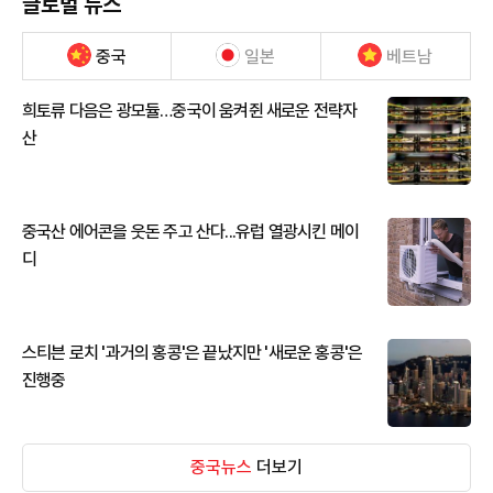
글로벌 뉴스
중국
일본
베트남
희토류 다음은 광모듈…중국이 움켜쥔 새로운 전략자
산
중국산 에어콘을 웃돈 주고 산다...유럽 열광시킨 메이
디
스티븐 로치 '과거의 홍콩'은 끝났지만 '새로운 홍콩'은
진행중
중국뉴스
더보기