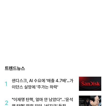
트렌드뉴스
샌디스크, AI 수요에 '매출 4.7배'…가
1
이던스 실망에 '주가는 하락'
"이재명 탄핵, 얼마 안 남았다"...'윤석
2
열 탄핵' 맞힌 무당, '성지글' 등장