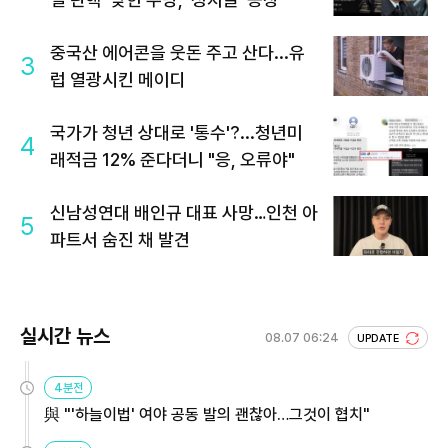
중국산 에어콘을 웃돈 주고 산다...유
3
럽 열광시킨 메이디
국가가 청년 상대로 '통수'?...청년미
4
래적금 12% 준다더니 "응, 오류야"
신남성연대 배인규 대표 사망…인천 아
5
파트서 숨진 채 발견
실시간 뉴스
08.07 06:24
UPDATE
4분전
與 "'하늘이법' 여야 공동 발의 괜찮아…그것이 협치"