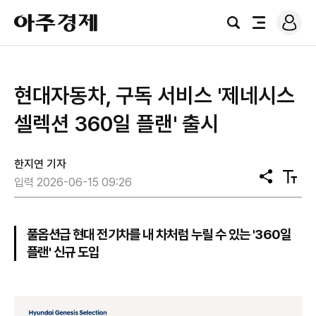
로
아
그
검
전
주
인
색
체
경
메
제
뉴
현대자동차, 구독 서비스 '제네시스
셀렉션 360일 플랜' 출시
한지연 기자
공
텍
입력 2026-06-15 09:26
유
스
트
크
기
풀옵션급 현대 전기차를 내 차처럼 누릴 수 있는 '360일
플랜' 신규 도입