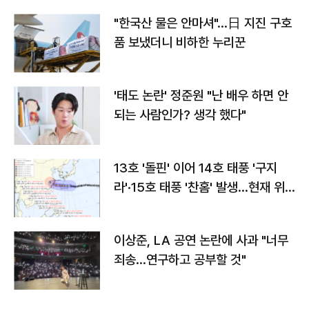
"한국산 물은 안마셔"…日 지진 구호
품 보냈더니 비하한 누리꾼
'태도 논란' 정준원 "난 배우 하면 안
되는 사람인가? 생각 했다"
13호 '돌핀' 이어 14호 태풍 '구지
라'·15호 태풍 '찬홈' 발생…현재 위
치와 이동경로는?
이상준, LA 공연 논란에 사과 "너무
죄송…연구하고 공부할 것"