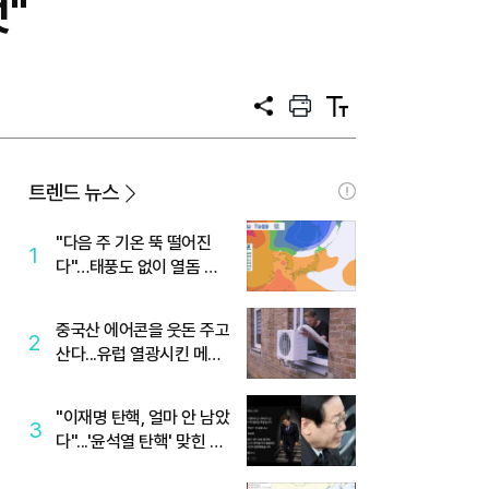
"
공
프
텍
유
린
스
트
트
크
기
트렌드 뉴스
"다음 주 기온 뚝 떨어진
1
다"…태풍도 없이 열돔 박
살 낸 '이것'
중국산 에어콘을 웃돈 주고
2
산다...유럽 열광시킨 메이
디
"이재명 탄핵, 얼마 안 남았
3
다"...'윤석열 탄핵' 맞힌 무
당, '성지글' 등장