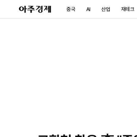
아
중국
AI
산업
재테크
주
경
제