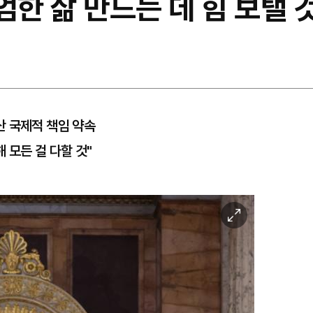
엄한 삶 만드는 데 힘 보탤 것
산 국제적 책임 약속
해 모든 걸 다할 것"
이
미
지
확
대