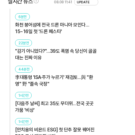
실시간 뉴스
08.08 11:41
UPDATE
6분전
화천 붕어섬에 전국 드론 마니아 모인다…
15~16일 첫 '드론 페스타'
22분전
"감기 아니었다?"…39도 폭염 속 당신이 골골
대는 진짜 이유
44분전
李대통령 'ISA·주가 누르기' 재검토…與 "환
영" 野 "졸속 국정"
1시간전
[다음주 날씨] 최고 35도 무더위…전국 곳곳
가뭄 '비상'
1시간전
[안치용의 비욘드 ESG] 첫 단추 잘못 꿰어진