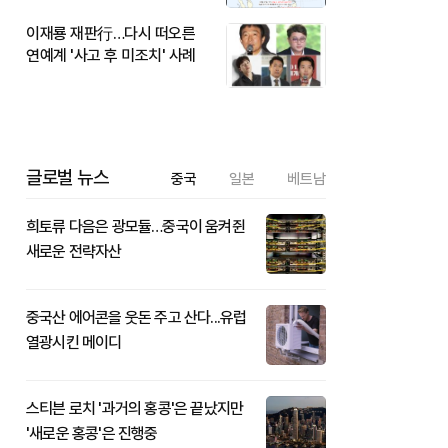
이재룡 재판行…다시 떠오른
연예계 '사고 후 미조치' 사례
글로벌 뉴스
중국
일본
베트남
희토류 다음은 광모듈…중국이 움켜쥔
새로운 전략자산
중국산 에어콘을 웃돈 주고 산다...유럽
열광시킨 메이디
스티븐 로치 '과거의 홍콩'은 끝났지만
'새로운 홍콩'은 진행중