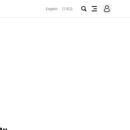
로
English
日本語
그
검
전
인
색
체
메
뉴