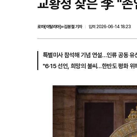
교황청 찾은 李 "존
로마(이탈리아)=김봉철 기자
입력 2026-06-14 18:23
특별미사 참석해 기념 연설…인류 공동 유
"6·15 선언, 희망의 불씨…한반도 평화 위