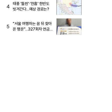
태풍 '돌핀'·'찬홈' 한반도
4
빗겨간다…예상 경로는?
"서울 여행하는 꿈 뒤 찾아
5
온 행운"…327회차 연금
복권720+ 당첨번호조회
주목