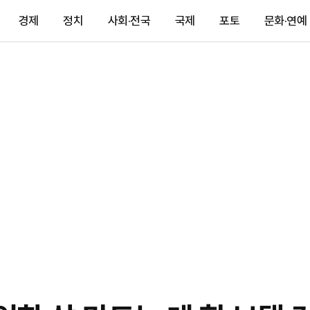
경제
정치
사회·전국
국제
포토
문화·연예