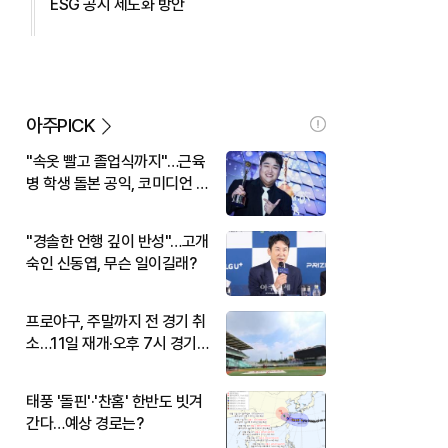
ESG 공시 제도화 방안
아주PICK
"속옷 빨고 졸업식까지"…근육
병 학생 돌본 공익, 코미디언 김
규원이었다
"경솔한 언행 깊이 반성"…고개
숙인 신동엽, 무슨 일이길래?
프로야구, 주말까지 전 경기 취
소…11일 재개·오후 7시 경기
시작
태풍 '돌핀'·'찬홈' 한반도 빗겨
간다…예상 경로는?