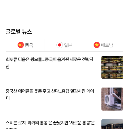
글로벌 뉴스
중국
일본
베트남
희토류 다음은 광모듈…중국이 움켜쥔 새로운 전략자
산
중국산 에어콘을 웃돈 주고 산다...유럽 열광시킨 메이
디
스티븐 로치 '과거의 홍콩'은 끝났지만 '새로운 홍콩'은