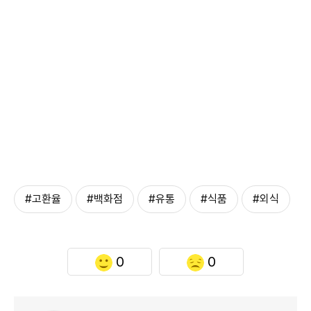
#고환율
#백화점
#유통
#식품
#외식
0
0