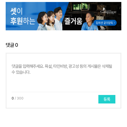
댓글
0
0
/ 300
등록