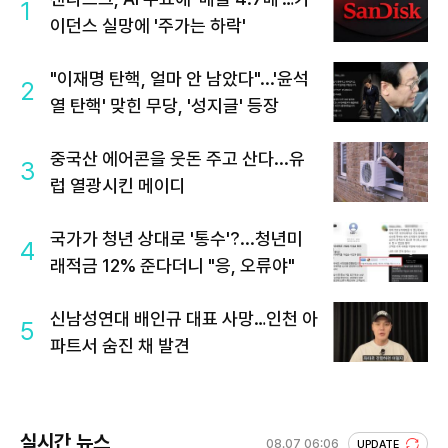
1
이던스 실망에 '주가는 하락'
"이재명 탄핵, 얼마 안 남았다"...'윤석
2
열 탄핵' 맞힌 무당, '성지글' 등장
중국산 에어콘을 웃돈 주고 산다...유
3
럽 열광시킨 메이디
국가가 청년 상대로 '통수'?...청년미
4
래적금 12% 준다더니 "응, 오류야"
신남성연대 배인규 대표 사망…인천 아
5
파트서 숨진 채 발견
실시간 뉴스
08.07 06:06
UPDATE