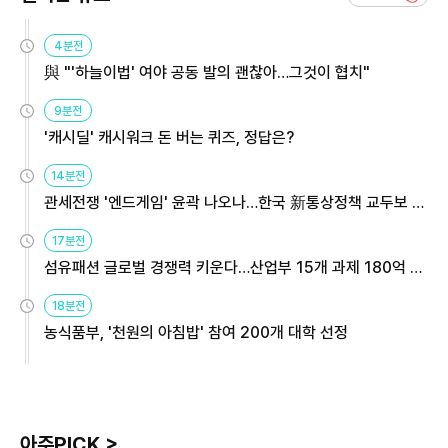
4분전
與 "'하늘이법' 여야 공동 발의 괜찮아…그것이 협치"
9분전
'캐시딜' 캐시워크 돈 버는 퀴즈, 정답은?
14분전
관세전쟁 '엔드게임' 윤곽 나오나…한국 新통상정책 교두보 활
용해야
17분전
섬유패션 글로벌 경쟁력 키운다…산업부 15개 과제 180억 지
원
18분전
농식품부, '천원의 아침밥' 참여 200개 대학 선정
아주PICK >