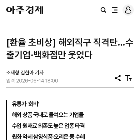
로
아
그
검
전
주
인
색
체
경
메
제
뉴
[환율 초비상] 해외직구 직격탄…수
출기업·백화점만 웃었다
조재형·김현아 기자
공
텍
입력 2026-06-14 18:00
유
스
트
크
기
유통가 '희비'
해외 상품 국내로 들여오는 기업들
수입 원재료 의존도 높은 업종 타격
원화 약세 삼양식품·오리온 등 수혜