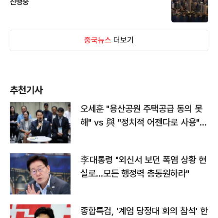
진행중
중국뉴스
더보기
추천기사
오세훈 "용산공원 주택공급 동의 못
해" vs 與 "정치적 어젠다로 사용"
맞불
李대통령 "외신서 보던 폭염 상황 현
실로…모든 행정력 총동원하라"
종합특검, '계엄 당정대 회의 참석' 한