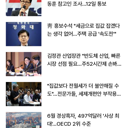
동훈 참고인 조사...12일 통보
靑 홍보수석 "세금으로 집값 잡겠다
는 생각 없어…주택 공급 '속도전'"
김정관 산업장관 "반도체 산업, 빠른
시장 선점 필요…주52시간제 손봐
야"
"집값보다 전월세가 더 불안해질 수
도"…전문가들, 세제개편안 부작용
우려
6월 경상흑자, 497억달러 '사상 최
대'…OECD 2위 수준