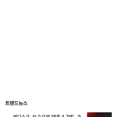
트렌드뉴스
샌디스크, AI 수요에 '매출 4.7배'…가