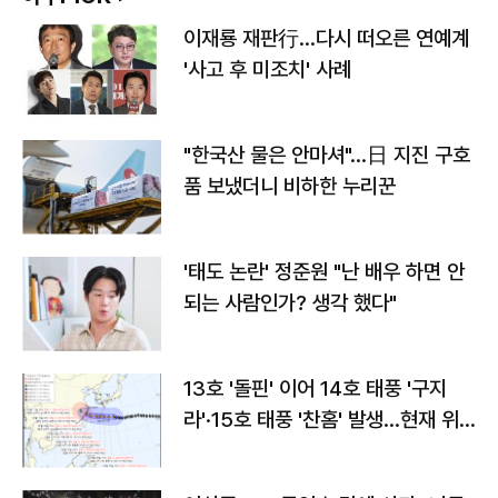
이재룡 재판行…다시 떠오른 연예계
'사고 후 미조치' 사례
"한국산 물은 안마셔"…日 지진 구호
품 보냈더니 비하한 누리꾼
'태도 논란' 정준원 "난 배우 하면 안
되는 사람인가? 생각 했다"
13호 '돌핀' 이어 14호 태풍 '구지
라'·15호 태풍 '찬홈' 발생…현재 위
치와 이동경로는?