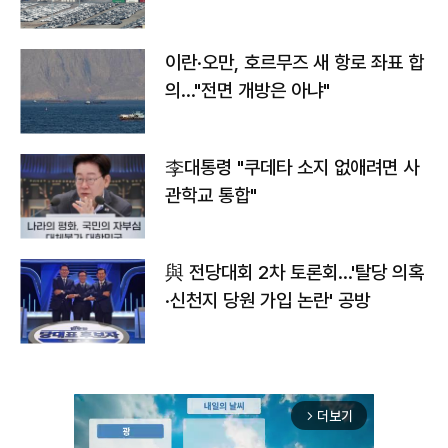
이란·오만, 호르무즈 새 항로 좌표 합
의…"전면 개방은 아냐"
李대통령 "쿠데타 소지 없애려면 사
관학교 통합"
與 전당대회 2차 토론회…'탈당 의혹
·신천지 당원 가입 논란' 공방
더보기
arrow_forward_ios