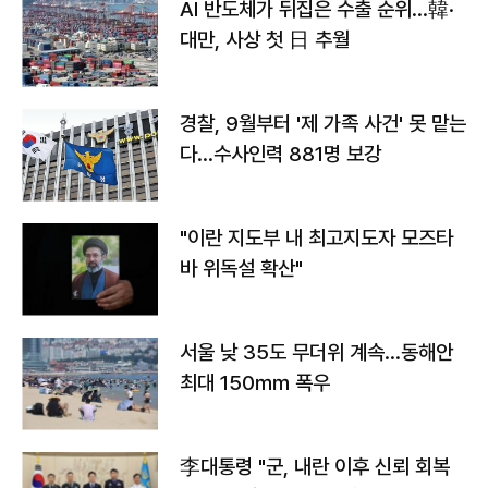
AI 반도체가 뒤집은 수출 순위…韓·
대만, 사상 첫 日 추월
경찰, 9월부터 '제 가족 사건' 못 맡는
다…수사인력 881명 보강
"이란 지도부 내 최고지도자 모즈타
바 위독설 확산"
서울 낮 35도 무더위 계속…동해안
최대 150㎜ 폭우
李대통령 "군, 내란 이후 신뢰 회복