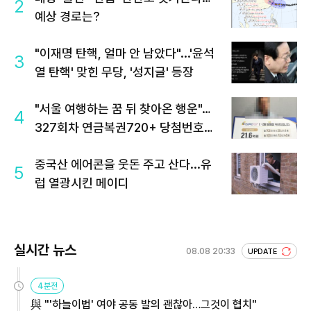
2
예상 경로는?
"이재명 탄핵, 얼마 안 남았다"...'윤석
3
열 탄핵' 맞힌 무당, '성지글' 등장
"서울 여행하는 꿈 뒤 찾아온 행운"…
4
327회차 연금복권720+ 당첨번호조
회 주목
중국산 에어콘을 웃돈 주고 산다...유
5
럽 열광시킨 메이디
실시간 뉴스
08.08 20:33
UPDATE
4분전
與 "'하늘이법' 여야 공동 발의 괜찮아…그것이 협치"