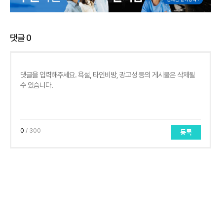
댓글
0
0
/ 300
등록