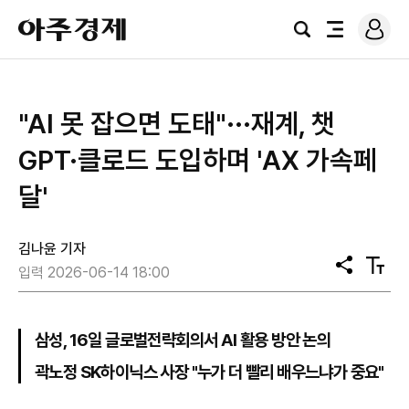
로
아
그
검
전
주
인
색
체
경
메
제
뉴
"AI 못 잡으면 도태"···재계, 챗
GPT·클로드 도입하며 'AX 가속페
달'
김나윤 기자
공
텍
입력 2026-06-14 18:00
유
스
트
크
기
삼성, 16일 글로벌전략회의서 AI 활용 방안 논의
곽노정 SK하이닉스 사장 "누가 더 빨리 배우느냐가 중요"