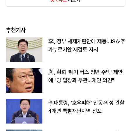
중국뉴스
더보기
추천기사
李, 정부 세제개편안에 제동…ISA·주
가누르기안 재검토 지시
與, 황희 '폐기 버스 청년 주택' 제안
에 "당 입장과 무관…개인 의견"
李대통령, '호우피해' 안동·의성 관할
4개면 특별재난지역 선포