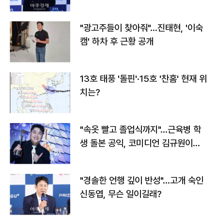
"광고주들이 찾아줘"…진태현, '이숙
캠' 하차 후 근황 공개
13호 태풍 '돌핀'·15호 '찬홈' 현재 위
치는?
"속옷 빨고 졸업식까지"…근육병 학
생 돌본 공익, 코미디언 김규원이었
다
"경솔한 언행 깊이 반성"…고개 숙인
신동엽, 무슨 일이길래?