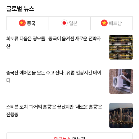
글로벌 뉴스
중국
일본
베트남
희토류 다음은 광모듈…중국이 움켜쥔 새로운 전략자
산
중국산 에어콘을 웃돈 주고 산다...유럽 열광시킨 메이
디
스티븐 로치 '과거의 홍콩'은 끝났지만 '새로운 홍콩'은
진행중