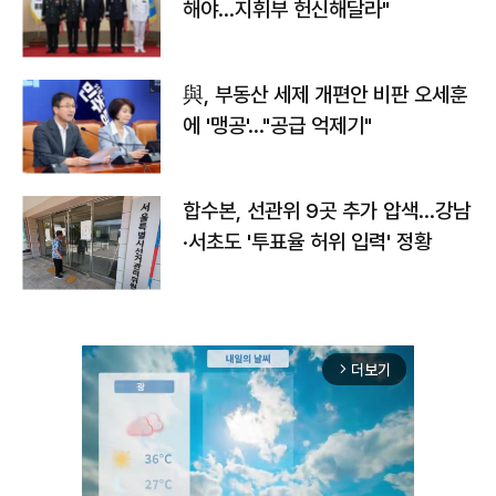
해야…지휘부 헌신해달라"
與, 부동산 세제 개편안 비판 오세훈
에 '맹공'…"공급 억제기"
합수본, 선관위 9곳 추가 압색…강남
·서초도 '투표율 허위 입력' 정황
더보기
arrow_forward_ios