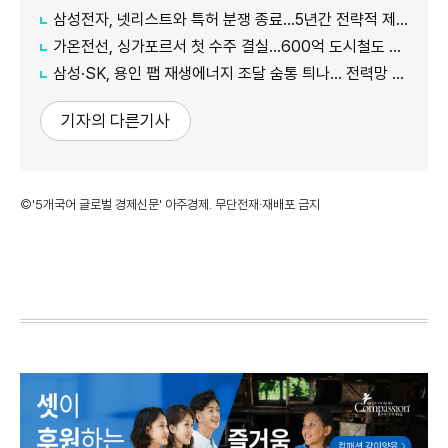
삼성전자, 넷리스트와 특허 분쟁 종료…5년간 전략적 제휴
가온전선, 싱가포르서 첫 수주 결실…600억 도시철도 케이블 공급
삼성·SK, 용인 팹 재생에너지 조달 숨통 틔나… 전력망 확충에 에너지 리스크 완화 기대
기자의 다른기사
©'5개국어 글로벌 경제신문' 아주경제. 무단전재·재배포 금지