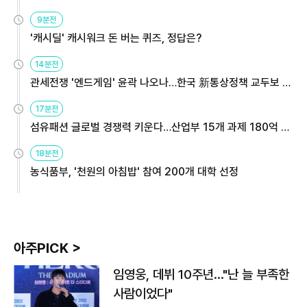
9분전
'캐시딜' 캐시워크 돈 버는 퀴즈, 정답은?
14분전
관세전쟁 '엔드게임' 윤곽 나오나…한국 新통상정책 교두보 활
용해야
17분전
섬유패션 글로벌 경쟁력 키운다…산업부 15개 과제 180억 지
원
18분전
농식품부, '천원의 아침밥' 참여 200개 대학 선정
아주PICK >
임영웅, 데뷔 10주년…"난 늘 부족한
사람이었다"