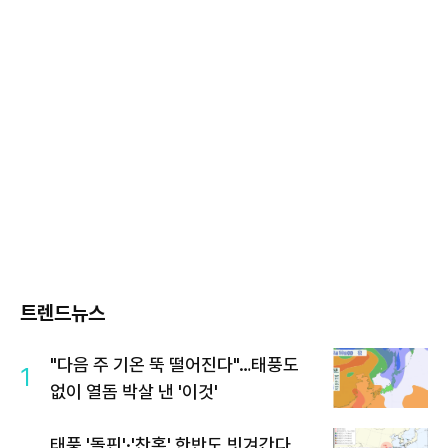
트렌드뉴스
"다음 주 기온 뚝 떨어진다"…태풍도
1
없이 열돔 박살 낸 '이것'
태풍 '돌핀'·'찬홈' 한반도 빗겨간다…