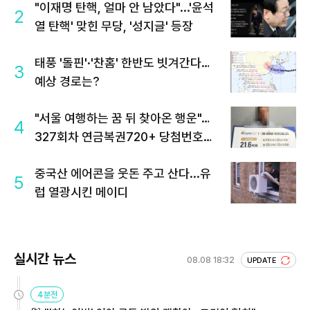
"이재명 탄핵, 얼마 안 남았다"...'윤석
2
열 탄핵' 맞힌 무당, '성지글' 등장
태풍 '돌핀'·'찬홈' 한반도 빗겨간다…
3
예상 경로는?
"서울 여행하는 꿈 뒤 찾아온 행운"…
4
327회차 연금복권720+ 당첨번호조
회 주목
중국산 에어콘을 웃돈 주고 산다...유
5
럽 열광시킨 메이디
실시간 뉴스
08.08 18:32
UPDATE
4분전