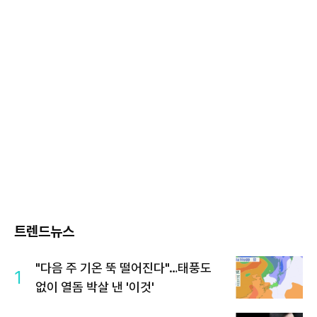
트렌드뉴스
"다음 주 기온 뚝 떨어진다"…태풍도
1
없이 열돔 박살 낸 '이것'