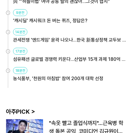
與 "'하늘이법' 여야 공동 발의 괜찮아…그것이 협치"
9분전
'캐시딜' 캐시워크 돈 버는 퀴즈, 정답은?
14분전
관세전쟁 '엔드게임' 윤곽 나오나…한국 新통상정책 교두보 활
용해야
17분전
섬유패션 글로벌 경쟁력 키운다…산업부 15개 과제 180억 지
원
18분전
농식품부, '천원의 아침밥' 참여 200개 대학 선정
아주PICK >
"속옷 빨고 졸업식까지"…근육병 학
생 돌본 공익, 코미디언 김규원이었