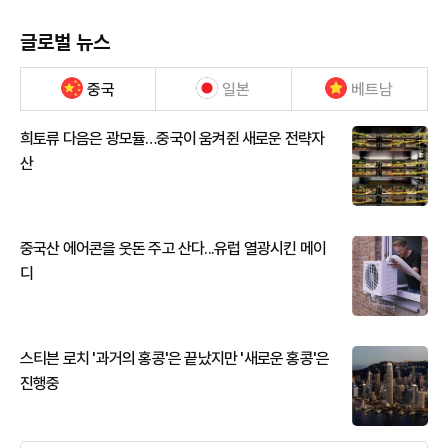
글로벌 뉴스
중국
일본
베트남
희토류 다음은 광모듈…중국이 움켜쥔 새로운 전략자
산
중국산 에어콘을 웃돈 주고 산다...유럽 열광시킨 메이
디
스티븐 로치 '과거의 홍콩'은 끝났지만 '새로운 홍콩'은
진행중