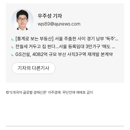
우주성 기자
wjs89@ajunews.com
[통계로 보는 부동산] 서울 주춤한 사이 경기 남부 '독주'…세제 개편에 실수요 이동 빨라지나
전월세 거두고 집 판다…서울 등록임대 3만가구 '매도 기로'
GS건설, 4082억 규모 부산 사직3구역 재개발 본계약
기자의 다른기사
©'5개국어 글로벌 경제신문' 아주경제. 무단전재·재배포 금지