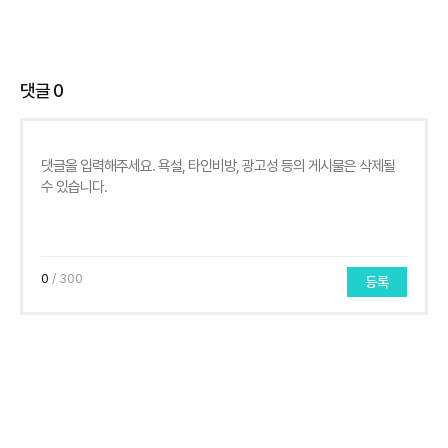
댓글
0
0
/ 300
등록