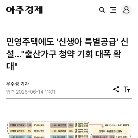
로
아
그
검
전
주
인
색
체
경
메
제
뉴
민영주택에도 '신생아 특별공급' 신
설…"출산가구 청약 기회 대폭 확
대"
우주성 기자
공
텍
입력 2026-06-14 11:01
유
스
트
크
기