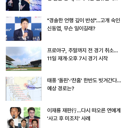
다
"경솔한 언행 깊이 반성"…고개 숙인
신동엽, 무슨 일이길래?
프로야구, 주말까지 전 경기 취소…
11일 재개·오후 7시 경기 시작
태풍 '돌핀'·'찬홈' 한반도 빗겨간다…
예상 경로는?
이재룡 재판行…다시 떠오른 연예계
'사고 후 미조치' 사례