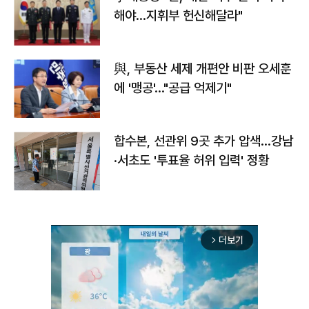
해야…지휘부 헌신해달라"
與, 부동산 세제 개편안 비판 오세훈
에 '맹공'…"공급 억제기"
합수본, 선관위 9곳 추가 압색…강남
·서초도 '투표율 허위 입력' 정황
더보기
arrow_forward_ios