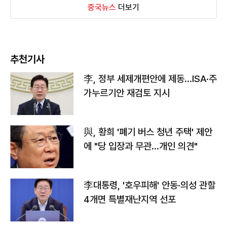
중국뉴스
더보기
추천기사
李, 정부 세제개편안에 제동…ISA·주
가누르기안 재검토 지시
與, 황희 '폐기 버스 청년 주택' 제안
에 "당 입장과 무관…개인 의견"
李대통령, '호우피해' 안동·의성 관할
4개면 특별재난지역 선포