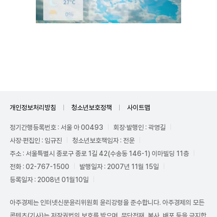
Unmute
개인정보처리방침
청소년보호정책
사이트맵
정기간행등록번호 : 서울 아 00493
회장·발행인 : 곽영길
사장·편집인 : 임규진
청소년보호책임자 : 전운
주소 : 서울특별시 종로구 종로 1길 42(수송동 146-1) 이마빌딩 11층
전화 : 02-767-1500
발행일자 : 2007년 11월 15일
등록일자 : 2008년 01월10일
아주경제는 인터넷신문윤리위원회 윤리강령을 준수합니다. 아주경제의 모든
콘텐츠(기사)는 저작권법의 보호를 받으며, 무단전재, 복사, 배포 등을 금지합