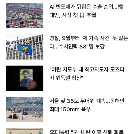
AI 반도체가 뒤집은 수출 순위…韓·
대만, 사상 첫 日 추월
경찰, 9월부터 '제 가족 사건' 못 맡는
다…수사인력 881명 보강
"이란 지도부 내 최고지도자 모즈타
바 위독설 확산"
서울 낮 35도 무더위 계속…동해안
최대 150㎜ 폭우
李대통령 "군, 내란 이후 신뢰 회복