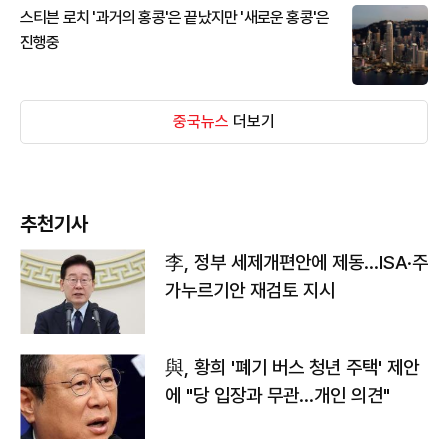
스티븐 로치 '과거의 홍콩'은 끝났지만 '새로운 홍콩'은
진행중
중국뉴스
더보기
추천기사
李, 정부 세제개편안에 제동…ISA·주
가누르기안 재검토 지시
與, 황희 '폐기 버스 청년 주택' 제안
에 "당 입장과 무관…개인 의견"