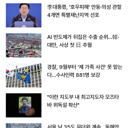
李대통령, '호우피해' 안동·의성 관할
4개면 특별재난지역 선포
AI 반도체가 뒤집은 수출 순위…韓·
대만, 사상 첫 日 추월
경찰, 9월부터 '제 가족 사건' 못 맡는
다…수사인력 881명 보강
"이란 지도부 내 최고지도자 모즈타
바 위독설 확산"
서울 낮 35도 무더위 계속…동해안