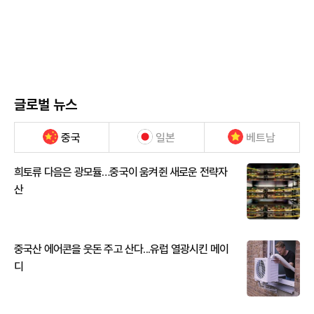
글로벌 뉴스
중국
일본
베트남
희토류 다음은 광모듈…중국이 움켜쥔 새로운 전략자
산
중국산 에어콘을 웃돈 주고 산다...유럽 열광시킨 메이
디