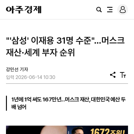
로
아
그
검
전
주
인
색
체
경
메
제
뉴
"'삼성' 이재용 31명 수준"…머스크
재산·세계 부자 순위
강민선 기자
공
텍
입력 2026-06-14 10:30
유
스
트
크
기
1년에 1억 써도 167만년...머스크 재산, 대한민국 예산 두
배 넘어