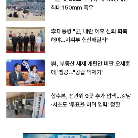
최대 150㎜ 폭우
李대통령 "군, 내란 이후 신뢰 회복
해야…지휘부 헌신해달라"
與, 부동산 세제 개편안 비판 오세훈
에 '맹공'…"공급 억제기"
합수본, 선관위 9곳 추가 압색…강남
·서초도 '투표율 허위 입력' 정황