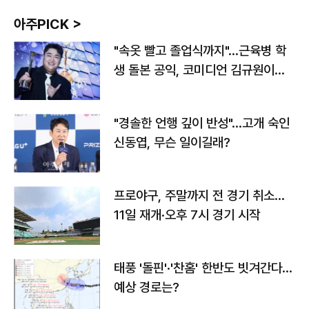
아주PICK >
"속옷 빨고 졸업식까지"…근육병 학
생 돌본 공익, 코미디언 김규원이었
다
"경솔한 언행 깊이 반성"…고개 숙인
신동엽, 무슨 일이길래?
프로야구, 주말까지 전 경기 취소…
11일 재개·오후 7시 경기 시작
태풍 '돌핀'·'찬홈' 한반도 빗겨간다…
예상 경로는?