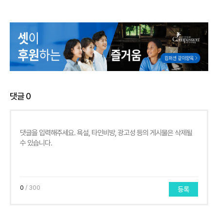
댓글
0
0
/ 300
등록