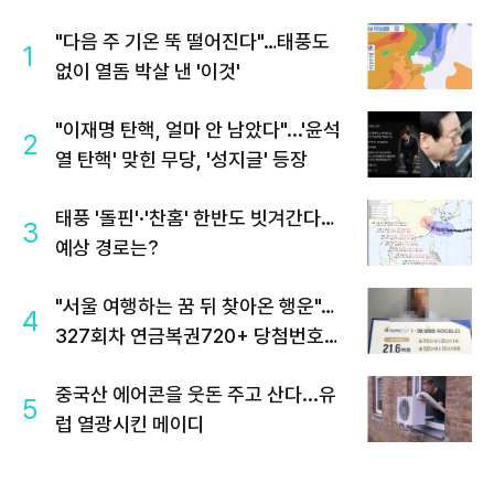
"다음 주 기온 뚝 떨어진다"…태풍도
1
없이 열돔 박살 낸 '이것'
"이재명 탄핵, 얼마 안 남았다"...'윤석
2
열 탄핵' 맞힌 무당, '성지글' 등장
태풍 '돌핀'·'찬홈' 한반도 빗겨간다…
3
예상 경로는?
"서울 여행하는 꿈 뒤 찾아온 행운"…
4
327회차 연금복권720+ 당첨번호조
회 주목
중국산 에어콘을 웃돈 주고 산다...유
5
럽 열광시킨 메이디