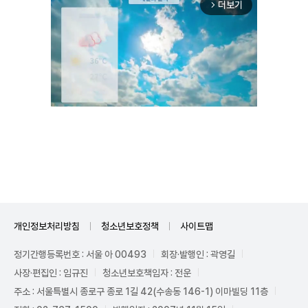
더보기
arrow_forward_ios
Unmute
개인정보처리방침
청소년보호정책
사이트맵
정기간행등록번호 : 서울 아 00493
회장·발행인 : 곽영길
사장·편집인 : 임규진
청소년보호책임자 : 전운
주소 : 서울특별시 종로구 종로 1길 42(수송동 146-1) 이마빌딩 11층