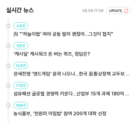
실시간 뉴스
08.08 17:58
UPDATE
4분전
與 "'하늘이법' 여야 공동 발의 괜찮아…그것이 협치"
9분전
'캐시딜' 캐시워크 돈 버는 퀴즈, 정답은?
14분전
관세전쟁 '엔드게임' 윤곽 나오나…한국 新통상정책 교두보 활
용해야
17분전
섬유패션 글로벌 경쟁력 키운다…산업부 15개 과제 180억 지
원
18분전
농식품부, '천원의 아침밥' 참여 200개 대학 선정