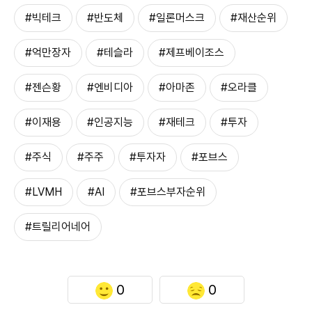
#빅테크
#반도체
#일론머스크
#재산순위
#억만장자
#테슬라
#제프베이조스
#젠슨황
#엔비디아
#아마존
#오라클
#이재용
#인공지능
#재테크
#투자
#주식
#주주
#투자자
#포브스
#LVMH
#AI
#포브스부자순위
#트릴리어네어
0
0