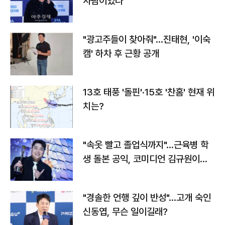
사람이었다"
"광고주들이 찾아줘"…진태현, '이숙
캠' 하차 후 근황 공개
13호 태풍 '돌핀'·15호 '찬홈' 현재 위
치는?
"속옷 빨고 졸업식까지"…근육병 학
생 돌본 공익, 코미디언 김규원이었
다
"경솔한 언행 깊이 반성"…고개 숙인
신동엽, 무슨 일이길래?