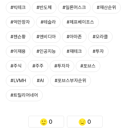
#빅테크
#반도체
#일론머스크
#재산순위
#억만장자
#테슬라
#제프베이조스
#젠슨황
#엔비디아
#아마존
#오라클
#이재용
#인공지능
#재테크
#투자
#주식
#주주
#투자자
#포브스
#LVMH
#AI
#포브스부자순위
#트릴리어네어
0
0