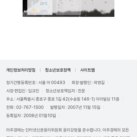
Unmute
개인정보처리방침
청소년보호정책
사이트맵
정기간행등록번호 : 서울 아 00493
회장·발행인 : 곽영길
사장·편집인 : 임규진
청소년보호책임자 : 전운
주소 : 서울특별시 종로구 종로 1길 42(수송동 146-1) 이마빌딩 11층
전화 : 02-767-1500
발행일자 : 2007년 11월 15일
등록일자 : 2008년 01월10일
아주경제는 인터넷신문윤리위원회 윤리강령을 준수합니다. 아주경제의 모든