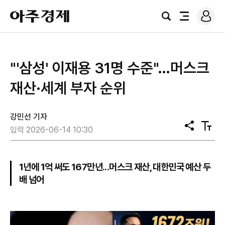
로
아
그
검
전
주
인
색
체
경
메
제
뉴
"'삼성' 이재용 31명 수준"…머스크
재산·세계 부자 순위
강민선 기자
공
텍
입력 2026-06-14 10:30
유
스
트
크
기
1년에 1억 써도 167만년...머스크 재산, 대한민국 예산 두
배 넘어