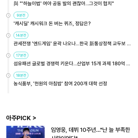
與 "'하늘이법' 여야 공동 발의 괜찮아…그것이 협치"
9분전
'캐시딜' 캐시워크 돈 버는 퀴즈, 정답은?
14분전
관세전쟁 '엔드게임' 윤곽 나오나…한국 新통상정책 교두보 활
용해야
17분전
섬유패션 글로벌 경쟁력 키운다…산업부 15개 과제 180억 지
원
18분전
농식품부, '천원의 아침밥' 참여 200개 대학 선정
아주PICK >
임영웅, 데뷔 10주년…"난 늘 부족한