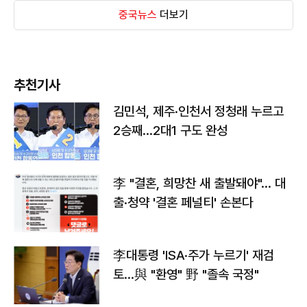
중국뉴스
더보기
추천기사
김민석, 제주·인천서 정청래 누르고
2승째…2대1 구도 완성
李 "결혼, 희망찬 새 출발돼야"… 대
출·청약 '결혼 페널티' 손본다
李대통령 'ISA·주가 누르기' 재검
토…與 "환영" 野 "졸속 국정"