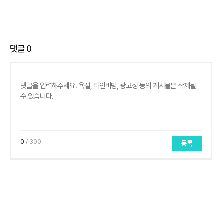
댓글
0
0
/ 300
등록