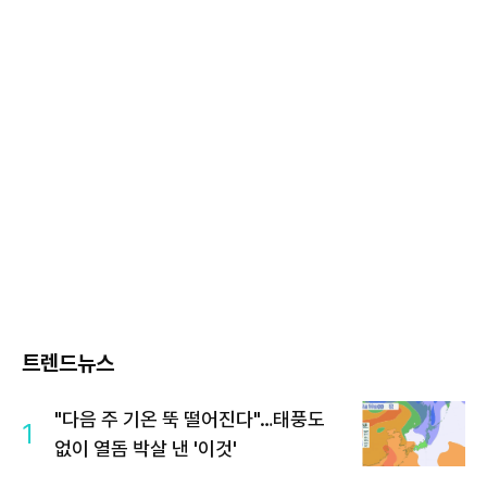
트렌드뉴스
"다음 주 기온 뚝 떨어진다"…태풍도
1
없이 열돔 박살 낸 '이것'