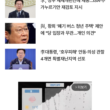
李, 정부 세제개편안에 제동…ISA·주
가누르기안 재검토 지시
與, 황희 '폐기 버스 청년 주택' 제안
에 "당 입장과 무관…개인 의견"
李대통령, '호우피해' 안동·의성 관할
4개면 특별재난지역 선포
더보기
arrow_forward_ios