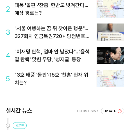
태풍 '돌핀'·'찬홈' 한반도 빗겨간다…
2
예상 경로는?
"서울 여행하는 꿈 뒤 찾아온 행운"…
3
327회차 연금복권720+ 당첨번호조
회 주목
"이재명 탄핵, 얼마 안 남았다"...'윤석
4
열 탄핵' 맞힌 무당, '성지글' 등장
13호 태풍 '돌핀'·15호 '찬홈' 현재 위
5
치는?
실시간 뉴스
08.09 06:57
UPDATE
4분전