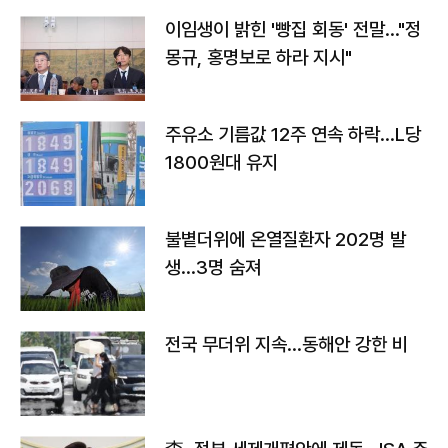
이임생이 밝힌 '빵집 회동' 전말…"정
몽규, 홍명보로 하라 지시"
주유소 기름값 12주 연속 하락…L당
1800원대 유지
불볕더위에 온열질환자 202명 발
생…3명 숨져
전국 무더위 지속…동해안 강한 비