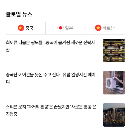
글로벌 뉴스
중국
일본
베트남
희토류 다음은 광모듈…중국이 움켜쥔 새로운 전략자
산
중국산 에어콘을 웃돈 주고 산다...유럽 열광시킨 메이
디
스티븐 로치 '과거의 홍콩'은 끝났지만 '새로운 홍콩'은
진행중