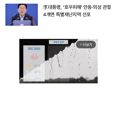
李대통령, '호우피해' 안동·의성 관할
4개면 특별재난지역 선포
더보기
arrow_forward_ios
Unmute