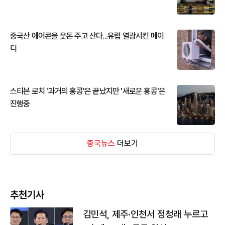
중국산 에어콘을 웃돈 주고 산다...유럽 열광시킨 메이
디
스티븐 로치 '과거의 홍콩'은 끝났지만 '새로운 홍콩'은
진행중
중국뉴스
더보기
추천기사
김민석, 제주·인천서 정청래 누르고