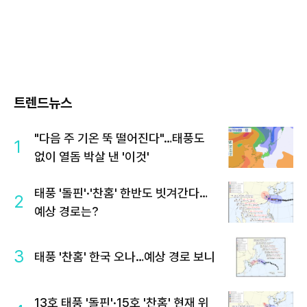
트렌드뉴스
"다음 주 기온 뚝 떨어진다"…태풍도
1
없이 열돔 박살 낸 '이것'
태풍 '돌핀'·'찬홈' 한반도 빗겨간다…
2
예상 경로는?
3
태풍 '찬홈' 한국 오나…예상 경로 보니
13호 태풍 '돌핀'·15호 '찬홈' 현재 위