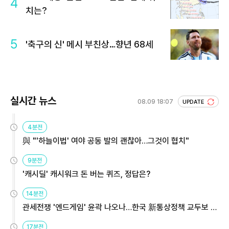
4
치는?
5
'축구의 신' 메시 부친상…향년 68세
실시간 뉴스
08.09 18:07
UPDATE
4분전
與 "'하늘이법' 여야 공동 발의 괜찮아…그것이 협치"
9분전
'캐시딜' 캐시워크 돈 버는 퀴즈, 정답은?
14분전
관세전쟁 '엔드게임' 윤곽 나오나…한국 新통상정책 교두보 활
용해야
17분전