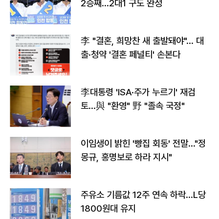
2승째…2대1 구도 완성
李 "결혼, 희망찬 새 출발돼야"… 대
출·청약 '결혼 페널티' 손본다
李대통령 'ISA·주가 누르기' 재검
토…與 "환영" 野 "졸속 국정"
이임생이 밝힌 '빵집 회동' 전말…"정
몽규, 홍명보로 하라 지시"
주유소 기름값 12주 연속 하락…L당
1800원대 유지