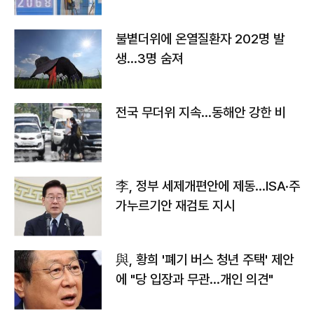
불볕더위에 온열질환자 202명 발
생…3명 숨져
전국 무더위 지속…동해안 강한 비
李, 정부 세제개편안에 제동…ISA·주
가누르기안 재검토 지시
與, 황희 '폐기 버스 청년 주택' 제안
에 "당 입장과 무관…개인 의견"