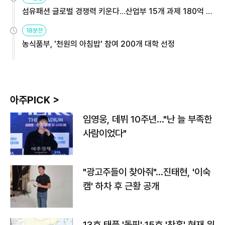
섬유패션 글로벌 경쟁력 키운다…산업부 15개 과제 180억 지
원
18분전
농식품부, '천원의 아침밥' 참여 200개 대학 선정
아주PICK >
임영웅, 데뷔 10주년…"난 늘 부족한
사람이었다"
"광고주들이 찾아줘"…진태현, '이숙
캠' 하차 후 근황 공개
13호 태풍 '돌핀'·15호 '찬홈' 현재 위