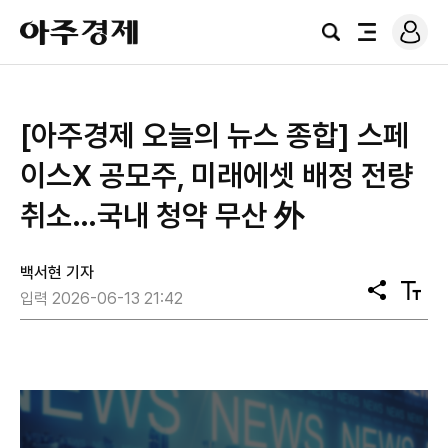
로
아
그
검
전
주
인
색
체
경
메
제
뉴
[아주경제 오늘의 뉴스 종합] 스페
이스X 공모주, 미래에셋 배정 전량
취소…국내 청약 무산 外
백서현 기자
공
텍
입력 2026-06-13 21:42
유
스
트
크
기