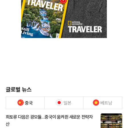
글로벌 뉴스
중국
일본
베트남
희토류 다음은 광모듈…중국이 움켜쥔 새로운 전략자
산