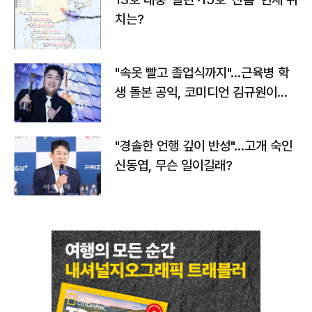
치는?
"속옷 빨고 졸업식까지"…근육병 학
생 돌본 공익, 코미디언 김규원이었
다
"경솔한 언행 깊이 반성"…고개 숙인
신동엽, 무슨 일이길래?