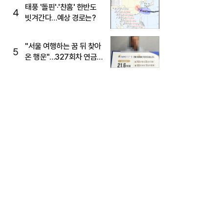
태풍 '돌핀'·'찬홈' 한반도
4
빗겨간다…예상 경로는?
"서울 여행하는 꿈 뒤 찾아
5
온 행운"…327회차 연금
복권720+ 당첨번호조회
주목