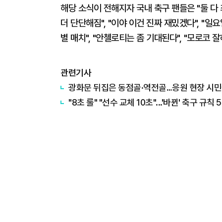
해당 소식이 전해지자 국내 축구 팬들은 "둘 다 
더 단단해짐", "이야 이건 진짜 재밌겠다", "일
별 매치", "안첼로티는 좀 기대된다", "모로코 
관련기사
광화문 뒤집은 동점골·역전골…응원 현장 시민
"8초 룰" "선수 교체 10초"...'바뀐' 축구 규칙