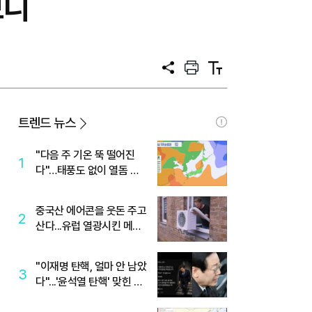
보니
공
프
텍
유
린
스
트
트
크
기
트렌드 뉴스
"다음 주 기온 뚝 떨어진
1
다"…태풍도 없이 열돔 박
살 낸 '이것'
중국산 에어콘을 웃돈 주고
2
산다...유럽 열광시킨 메이
디
"이재명 탄핵, 얼마 안 남았
3
다"...'윤석열 탄핵' 맞힌 무
당, '성지글' 등장