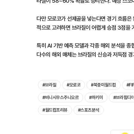
라질이 58~60% 확률로 승리한다. 예상 스코
다만 모로코가 선제골을 넣는다면 경기 흐름은 
적으로 고려하면 브라질이 어렵게 승점 3점을 
특히 AI 기반 예측 모델과 각종 해외 분석을 
다수의 해외 매체는 브라질의 신승과 저득점 경
#브라질
#모로코
#북중미월드컵
#FI
#비니시우스주니오르
#하키미
#브라힘디
#월드컵프리뷰
#스포츠분석