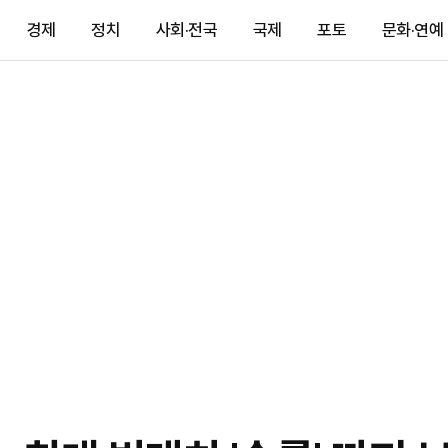
경제
정치
사회·전국
국제
포토
문화·연예