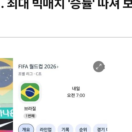
. 최대 빅매치 '승률' 따져 
이
미
지
확
대