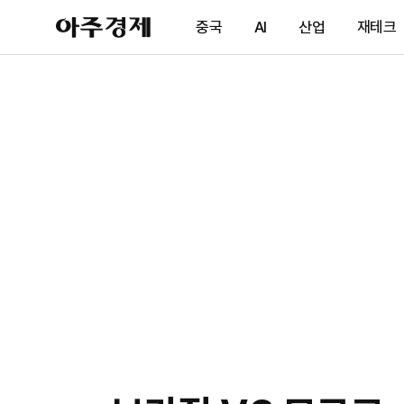
아
중국
AI
산업
재테크
주
경
제