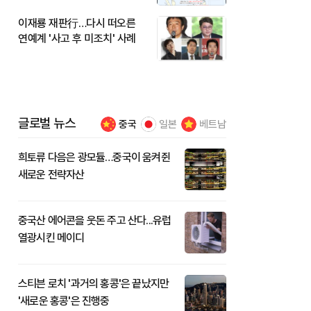
이재룡 재판行…다시 떠오른
연예계 '사고 후 미조치' 사례
글로벌 뉴스
중국
일본
베트남
희토류 다음은 광모듈…중국이 움켜쥔
새로운 전략자산
중국산 에어콘을 웃돈 주고 산다...유럽
열광시킨 메이디
스티븐 로치 '과거의 홍콩'은 끝났지만
'새로운 홍콩'은 진행중