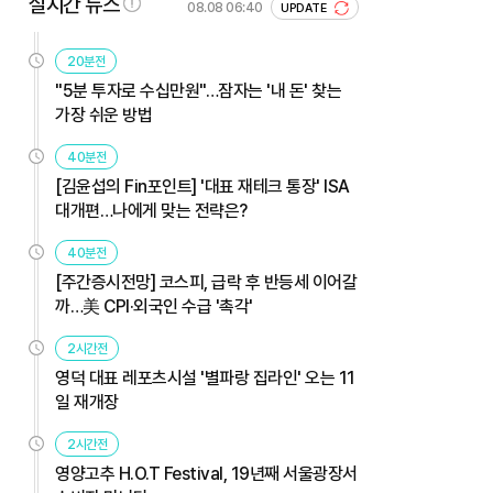
실시간 뉴스
08.08 06:40
UPDATE
20분전
"5분 투자로 수십만원"…잠자는 '내 돈' 찾는
가장 쉬운 방법
40분전
[김윤섭의 Fin포인트] '대표 재테크 통장' ISA
대개편…나에게 맞는 전략은?
40분전
[주간증시전망] 코스피, 급락 후 반등세 이어갈
까…美 CPI·외국인 수급 '촉각'
2시간전
영덕 대표 레포츠시설 '별파랑 집라인' 오는 11
일 재개장
2시간전
영양고추 H.O.T Festival, 19년째 서울광장서