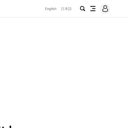
로
English
日本語
그
검
전
인
색
체
메
뉴