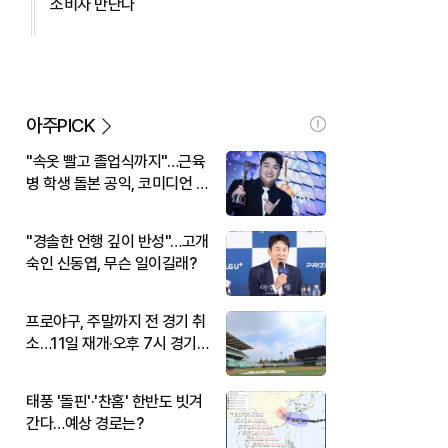
소비자 만난다
아주PICK
"속옷 빨고 졸업식까지"…근육
병 학생 돌본 공익, 코미디언 김
규원이었다
"경솔한 언행 깊이 반성"…고개
숙인 신동엽, 무슨 일이길래?
프로야구, 주말까지 전 경기 취
소…11일 재개·오후 7시 경기
시작
태풍 '돌핀'·'찬홈' 한반도 빗겨
간다…예상 경로는?