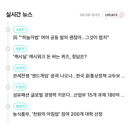
실시간 뉴스
08.08 13:03
UPDATE
4분전
與 "'하늘이법' 여야 공동 발의 괜찮아…그것이 협치"
9분전
'캐시딜' 캐시워크 돈 버는 퀴즈, 정답은?
14분전
관세전쟁 '엔드게임' 윤곽 나오나…한국 新통상정책 교두보 활
용해야
17분전
섬유패션 글로벌 경쟁력 키운다…산업부 15개 과제 180억 지
원
18분전
농식품부, '천원의 아침밥' 참여 200개 대학 선정