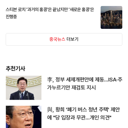
스티븐 로치 '과거의 홍콩'은 끝났지만 '새로운 홍콩'은
진행중
중국뉴스
더보기
추천기사
李, 정부 세제개편안에 제동…ISA·주
가누르기안 재검토 지시
與, 황희 '폐기 버스 청년 주택' 제안
에 "당 입장과 무관…개인 의견"