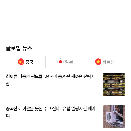
글로벌 뉴스
중국
일본
베트남
희토류 다음은 광모듈…중국이 움켜쥔 새로운 전략자
산
중국산 에어콘을 웃돈 주고 산다...유럽 열광시킨 메이
디