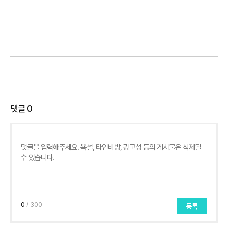
댓글
0
0
/ 300
등록