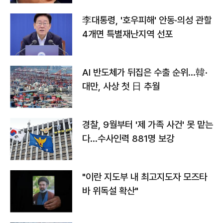
李대통령, '호우피해' 안동·의성 관할
4개면 특별재난지역 선포
AI 반도체가 뒤집은 수출 순위…韓·
대만, 사상 첫 日 추월
경찰, 9월부터 '제 가족 사건' 못 맡는
다…수사인력 881명 보강
"이란 지도부 내 최고지도자 모즈타
바 위독설 확산"