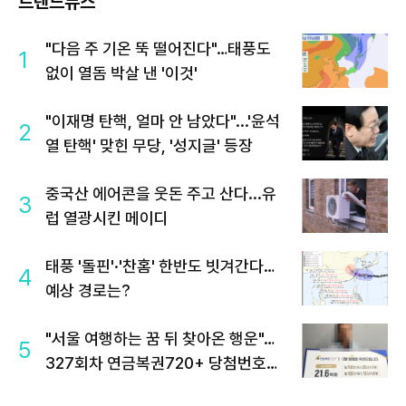
트렌드뉴스
"다음 주 기온 뚝 떨어진다"…태풍도
1
없이 열돔 박살 낸 '이것'
"이재명 탄핵, 얼마 안 남았다"...'윤석
2
열 탄핵' 맞힌 무당, '성지글' 등장
중국산 에어콘을 웃돈 주고 산다...유
3
럽 열광시킨 메이디
태풍 '돌핀'·'찬홈' 한반도 빗겨간다…
4
예상 경로는?
"서울 여행하는 꿈 뒤 찾아온 행운"…
5
327회차 연금복권720+ 당첨번호조
회 주목