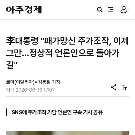
로
아
그
검
전
주
인
색
체
경
메
제
뉴
李대통령 "패가망신 주가조작, 이제
그만…정상적 언론인으로 돌아가
길"
로마(이탈리아)=김봉철 기자
공
텍
입력 2026-06-13 17:07
유
스
트
크
기
SNS에 주가조작 가담 언론인 구속 기사 공유