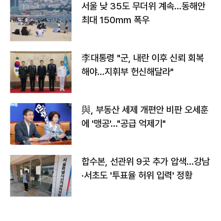
서울 낮 35도 무더위 계속…동해안
최대 150㎜ 폭우
李대통령 "군, 내란 이후 신뢰 회복
해야…지휘부 헌신해달라"
與, 부동산 세제 개편안 비판 오세훈
에 '맹공'…"공급 억제기"
합수본, 선관위 9곳 추가 압색…강남
·서초도 '투표율 허위 입력' 정황