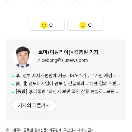
0
0
로마(이탈리아)=김봉철 기자
nicebong@ajunews.com
李, 정부 세제개편안에 제동…ISA·주가누르기안 재검토 지시
靑, 北 탄도미사일에 안보실 긴급회의…"유엔 결의 위반, 즉각 중단 촉구"
[종합] 李대통령 "외신서 보던 폭염 상황 현실로…모든 행정력 총동원하라"
기자의 다른기사
©'5개국어 글로벌 경제신문' 아주경제. 무단전재·재배포 금지