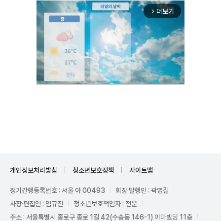
더보기
arrow_forward_ios
Unmute
개인정보처리방침
청소년보호정책
사이트맵
정기간행등록번호 : 서울 아 00493
회장·발행인 : 곽영길
사장·편집인 : 임규진
청소년보호책임자 : 전운
주소 : 서울특별시 종로구 종로 1길 42(수송동 146-1) 이마빌딩 11층