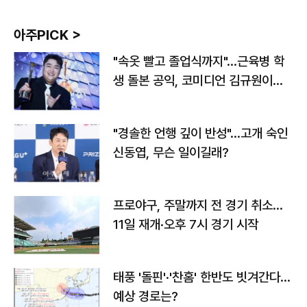
아주PICK >
"속옷 빨고 졸업식까지"…근육병 학
생 돌본 공익, 코미디언 김규원이었
다
"경솔한 언행 깊이 반성"…고개 숙인
신동엽, 무슨 일이길래?
프로야구, 주말까지 전 경기 취소…
11일 재개·오후 7시 경기 시작
태풍 '돌핀'·'찬홈' 한반도 빗겨간다…
예상 경로는?