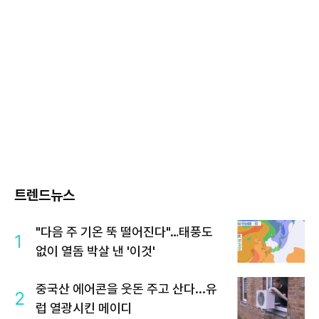
트렌드뉴스
"다음 주 기온 뚝 떨어진다"…태풍도
1
없이 열돔 박살 낸 '이것'
중국산 에어콘을 웃돈 주고 산다...유
2
럽 열광시킨 메이디