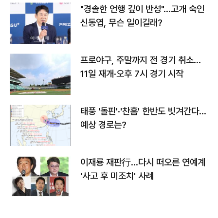
"경솔한 언행 깊이 반성"…고개 숙인
신동엽, 무슨 일이길래?
프로야구, 주말까지 전 경기 취소…
11일 재개·오후 7시 경기 시작
태풍 '돌핀'·'찬홈' 한반도 빗겨간다…
예상 경로는?
이재룡 재판行…다시 떠오른 연예계
'사고 후 미조치' 사례