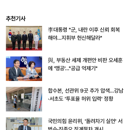
추천기사
李대통령 "군, 내란 이후 신뢰 회복
해야…지휘부 헌신해달라"
與, 부동산 세제 개편안 비판 오세훈
에 '맹공'…"공급 억제기"
합수본, 선관위 9곳 추가 압색…강남
·서초도 '투표율 허위 입력' 정황
국민의힘 윤리위, '돌려차기 실언' 서
범수·진종오 징계절차 개시