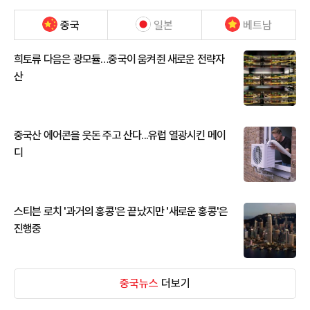
중국
일본
베트남
희토류 다음은 광모듈…중국이 움켜쥔 새로운 전략자
산
중국산 에어콘을 웃돈 주고 산다...유럽 열광시킨 메이
디
스티븐 로치 '과거의 홍콩'은 끝났지만 '새로운 홍콩'은
진행중
중국뉴스
더보기