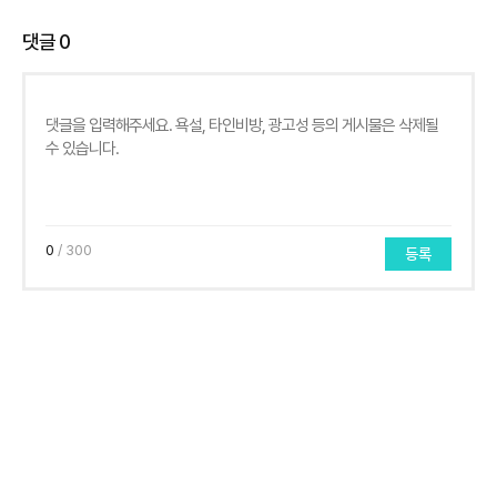
댓글
0
0
/ 300
등록