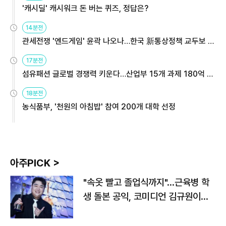
'캐시딜' 캐시워크 돈 버는 퀴즈, 정답은?
14분전
관세전쟁 '엔드게임' 윤곽 나오나…한국 新통상정책 교두보 활
용해야
17분전
섬유패션 글로벌 경쟁력 키운다…산업부 15개 과제 180억 지
원
18분전
농식품부, '천원의 아침밥' 참여 200개 대학 선정
아주PICK >
"속옷 빨고 졸업식까지"…근육병 학
생 돌본 공익, 코미디언 김규원이었
다