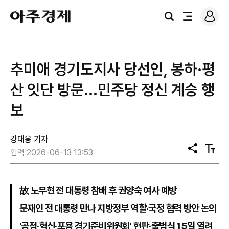
로
아
그
검
전
주
인
색
체
경
메
제
뉴
추미애 경기도지사 당선인, 봉하·평
산 잇단 방문...민주당 정신 계승 행
보
강대웅 기자
공
텍
입력 2026-06-13 13:53
유
스
트
크
기
故 노무현 전 대통령 참배 후 권양숙 여사 예방
문재인 전 대통령 만나 지방정부 역할·국정 협력 방안 논의
'공정·혁신·포용 경기준비위원회' 현판·출범식 15일 열려