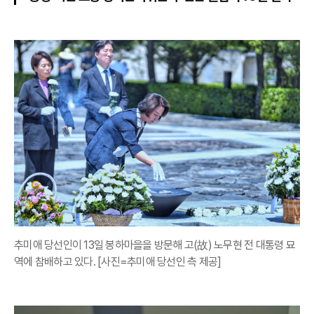
추미애 당선인이 13일 봉하마을을 방문해 고(故) 노무현 전 대통령 묘
역에 참배하고 있다. [사진=추미애 당선인 측 제공]