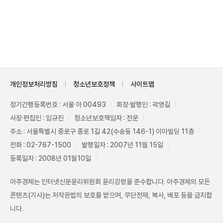
Mute
개인정보처리방침
청소년보호정책
사이트맵
정기간행등록번호 : 서울 아 00493
회장·발행인 : 곽영길
사장·편집인 : 임규진
청소년보호책임자 : 전운
주소 : 서울특별시 종로구 종로 1길 42(수송동 146-1) 이마빌딩 11층
전화 : 02-767-1500
발행일자 : 2007년 11월 15일
등록일자 : 2008년 01월10일
아주경제는 인터넷신문윤리위원회 윤리강령을 준수합니다. 아주경제의 모든
콘텐츠(기사)는 저작권법의 보호를 받으며, 무단전재, 복사, 배포 등을 금지합
니다.