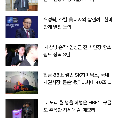
위성락, 스틸 美대사와 상견례…한미
관계 발전 논의
'채상병 순직' 임성근 전 사단장 항소
심도 징역 3년
현금 88조 쌓인 SK하이닉스, 국내
채권시장 '큰손' 됐다…최대 40조 투
자
"메모리 월 넘을 해법은 HBF"…구글
도 주목한 차세대 AI 메모리