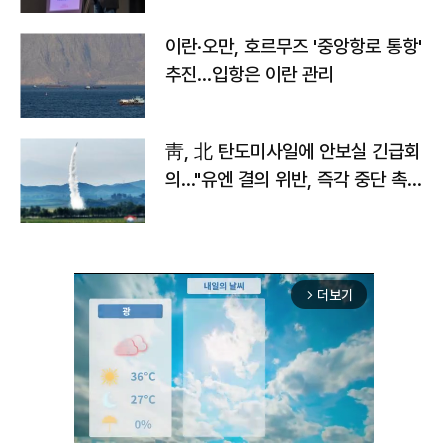
이란·오만, 호르무즈 '중앙항로 통항'
추진…입항은 이란 관리
靑, 北 탄도미사일에 안보실 긴급회
의…"유엔 결의 위반, 즉각 중단 촉
구"
더보기
arrow_forward_ios