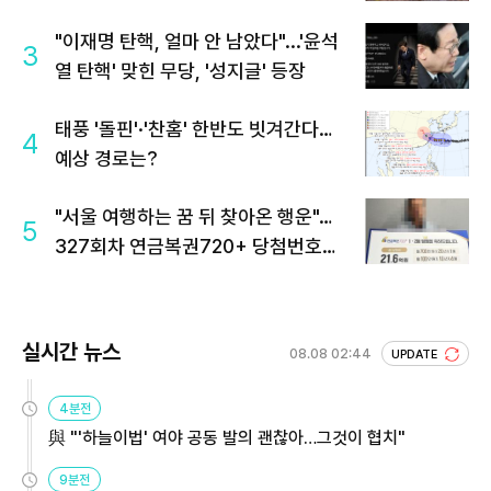
"이재명 탄핵, 얼마 안 남았다"...'윤석
3
열 탄핵' 맞힌 무당, '성지글' 등장
태풍 '돌핀'·'찬홈' 한반도 빗겨간다…
4
예상 경로는?
"서울 여행하는 꿈 뒤 찾아온 행운"…
5
327회차 연금복권720+ 당첨번호조
회 주목
실시간 뉴스
08.08 02:44
UPDATE
4분전
與 "'하늘이법' 여야 공동 발의 괜찮아…그것이 협치"
9분전