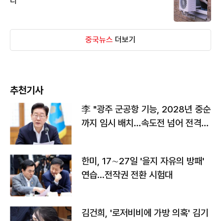
디
중국뉴스
더보기
추천기사
李 "광주 군공항 기능, 2028년 중순
까지 임시 배치…속도전 넘어 전격
전"
한미, 17∼27일 '을지 자유의 방패'
연습…전작권 전환 시험대
김건희, '로저비비에 가방 의혹' 김기