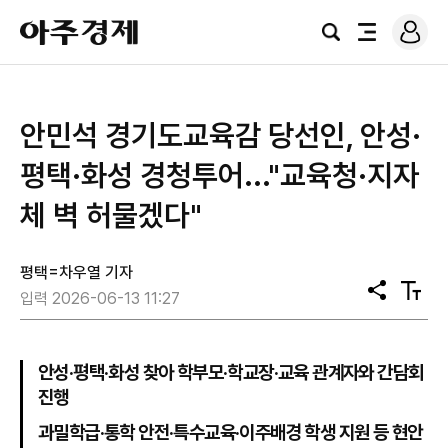
로
아
그
검
전
주
인
색
체
경
메
제
뉴
안민석 경기도교육감 당선인, 안성·
평택·화성 경청투어..."교육청·지자
체 벽 허물겠다"
평택=차우열 기자
공
텍
입력 2026-06-13 11:27
유
스
트
크
기
안성·평택·화성 찾아 학부모·학교장·교육 관계자와 간담회
진행
과밀학급·통학 안전·특수교육·이주배경 학생 지원 등 현안