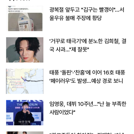
광복절 앞두고 "김구는 빨갱이"…서
울우유 불매 주장에 황당
'거꾸로 태극기'에 분노한 김희철, 결
국 사과…"제 잘못"
태풍 '돌핀'·'찬홈'에 이어 16호 태풍
'페이러우'도 발생…예상 경로 보니
임영웅, 데뷔 10주년…"난 늘 부족한
사람이었다"