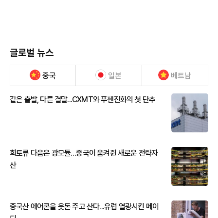
글로벌 뉴스
중국
일본
베트남
같은 출발, 다른 결말...CXMT와 푸젠진화의 첫 단추
희토류 다음은 광모듈…중국이 움켜쥔 새로운 전략자
산
중국산 에어콘을 웃돈 주고 산다...유럽 열광시킨 메이