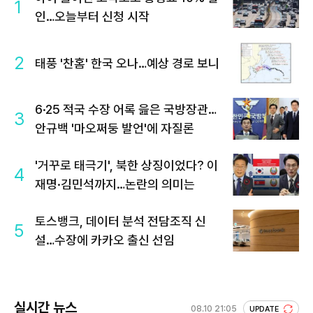
1
인…오늘부터 신청 시작
2
태풍 '찬홈' 한국 오나…예상 경로 보니
6·25 적국 수장 어록 읊은 국방장관…
3
안규백 '마오쩌둥 발언'에 자질론
'거꾸로 태극기', 북한 상징이었다? 이
4
재명·김민석까지…논란의 의미는
토스뱅크, 데이터 분석 전담조직 신
5
설…수장에 카카오 출신 선임
실시간 뉴스
08.10 21:05
UPDATE