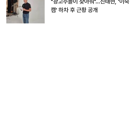
"광고주들이 찾아줘"…진태현, '이숙
캠' 하차 후 근황 공개