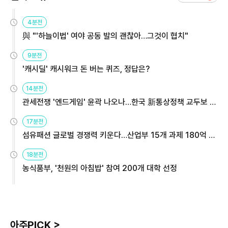
4분전
與 "'하늘이법' 여야 공동 발의 괜찮아…그것이 협치"
9분전
'캐시딜' 캐시워크 돈 버는 퀴즈, 정답은?
14분전
관세전쟁 '엔드게임' 윤곽 나오나…한국 新통상정책 교두보 활
용해야
17분전
섬유패션 글로벌 경쟁력 키운다…산업부 15개 과제 180억 지
원
18분전
농식품부, '천원의 아침밥' 참여 200개 대학 선정
아주PICK >