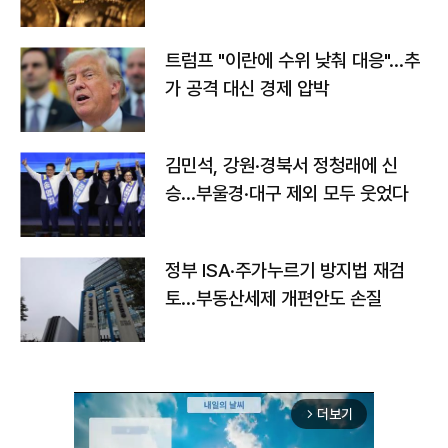
트럼프 "이란에 수위 낮춰 대응"…추
가 공격 대신 경제 압박
김민석, 강원·경북서 정청래에 신
승…부울경·대구 제외 모두 웃었다
정부 ISA·주가누르기 방지법 재검
토…부동산세제 개편안도 손질
더보기
arrow_forward_ios