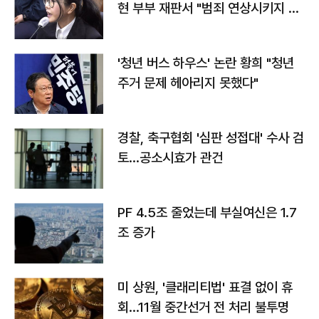
현 부부 재판서 "범죄 연상시키지 말
라"
'청년 버스 하우스' 논란 황희 "청년
주거 문제 헤아리지 못했다"
경찰, 축구협회 '심판 성접대' 수사 검
토…공소시효가 관건
PF 4.5조 줄었는데 부실여신은 1.7
조 증가
미 상원, '클래리티법' 표결 없이 휴
회…11월 중간선거 전 처리 불투명