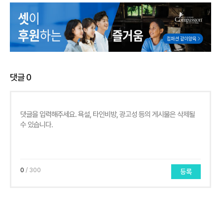
댓글
0
0
/ 300
등록