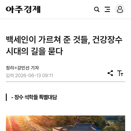
로
아
그
검
전
주
인
색
체
경
메
제
뉴
백세인이 가르쳐 준 것들, 건강장수
시대의 길을 묻다
정리=강민선 기자
공
텍
입력 2026-06-13 09:11
유
스
트
크
기
- 장수 석학들 특별대담