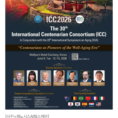
[사진=제노시스AI헬스케어]