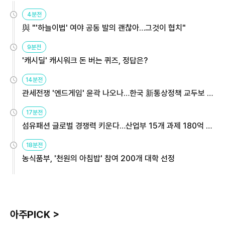
4분전
與 "'하늘이법' 여야 공동 발의 괜찮아…그것이 협치"
9분전
'캐시딜' 캐시워크 돈 버는 퀴즈, 정답은?
14분전
관세전쟁 '엔드게임' 윤곽 나오나…한국 新통상정책 교두보 활
용해야
17분전
섬유패션 글로벌 경쟁력 키운다…산업부 15개 과제 180억 지
원
18분전
농식품부, '천원의 아침밥' 참여 200개 대학 선정
아주PICK >