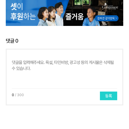
댓글
0
0
/ 300
등록