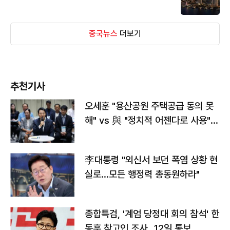
중국뉴스
더보기
추천기사
오세훈 "용산공원 주택공급 동의 못
해" vs 與 "정치적 어젠다로 사용"
맞불
李대통령 "외신서 보던 폭염 상황 현
실로…모든 행정력 총동원하라"
종합특검, '계엄 당정대 회의 참석' 한
동훈 참고인 조사...12일 통보