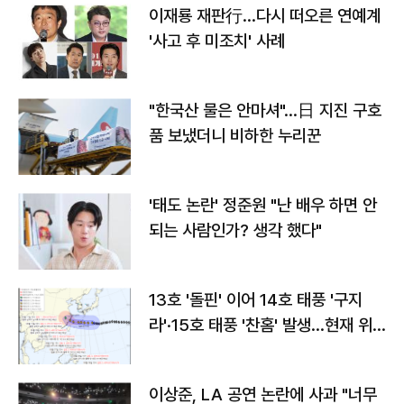
이재룡 재판行…다시 떠오른 연예계
'사고 후 미조치' 사례
"한국산 물은 안마셔"…日 지진 구호
품 보냈더니 비하한 누리꾼
'태도 논란' 정준원 "난 배우 하면 안
되는 사람인가? 생각 했다"
13호 '돌핀' 이어 14호 태풍 '구지
라'·15호 태풍 '찬홈' 발생…현재 위
치와 이동경로는?
이상준, LA 공연 논란에 사과 "너무