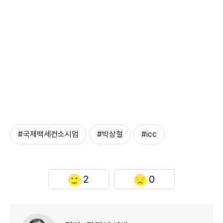
#국제백세컨소시엄
#박상철
#icc
2
0