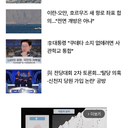
이란·오만, 호르무즈 새 항로 좌표 합
의…"전면 개방은 아냐"
李대통령 "쿠데타 소지 없애려면 사
관학교 통합"
與 전당대회 2차 토론회…'탈당 의혹
·신천지 당원 가입 논란' 공방
더보기
arrow_forward_ios