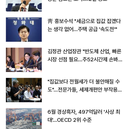
靑 홍보수석 "세금으로 집값 잡겠다
는 생각 없어…주택 공급 '속도전'"
김정관 산업장관 "반도체 산업, 빠른
시장 선점 필요…주52시간제 손봐
야"
"집값보다 전월세가 더 불안해질 수
도"…전문가들, 세제개편안 부작용
우려
6월 경상흑자, 497억달러 '사상 최
대'…OECD 2위 수준