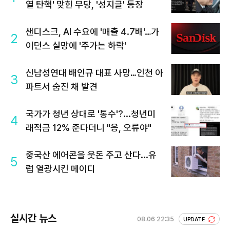
열 탄핵' 맞힌 무당, '성지글' 등장
샌디스크, AI 수요에 '매출 4.7배'…가
2
이던스 실망에 '주가는 하락'
신남성연대 배인규 대표 사망…인천 아
3
파트서 숨진 채 발견
국가가 청년 상대로 '통수'?...청년미
4
래적금 12% 준다더니 "응, 오류야"
중국산 에어콘을 웃돈 주고 산다...유
5
럽 열광시킨 메이디
실시간 뉴스
08.06 22:35
UPDATE