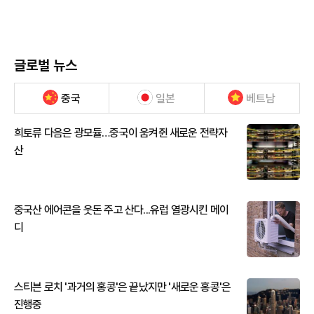
글로벌 뉴스
중국
일본
베트남
희토류 다음은 광모듈…중국이 움켜쥔 새로운 전략자
산
중국산 에어콘을 웃돈 주고 산다...유럽 열광시킨 메이
디
스티븐 로치 '과거의 홍콩'은 끝났지만 '새로운 홍콩'은
진행중