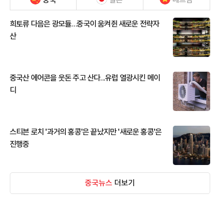
희토류 다음은 광모듈…중국이 움켜쥔 새로운 전략자
산
중국산 에어콘을 웃돈 주고 산다...유럽 열광시킨 메이
디
스티븐 로치 '과거의 홍콩'은 끝났지만 '새로운 홍콩'은
진행중
중국뉴스
더보기