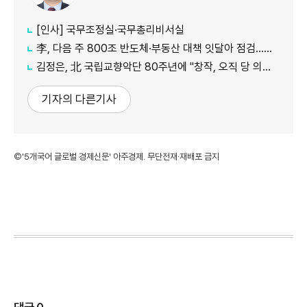
[인사] 국무조정실·국무총리비서실
李, 다음 주 800조 반도체·부동산 대책 잇달아 점검…어떤 얘기 오갈까
김정은, 北 국립교향악단 80주년에 "창작, 오직 당 의도대로 진행"
기자의 다른기사
©'5개국어 글로벌 경제신문' 아주경제. 무단전재·재배포 금지