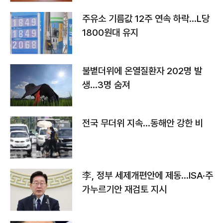
주유소 기름값 12주 연속 하락…L당
1800원대 유지
불볕더위에 온열질환자 202명 발
생…3명 숨져
전국 무더위 지속…동해안 강한 비
李, 정부 세제개편안에 제동…ISA·주
가누르기안 재검토 지시