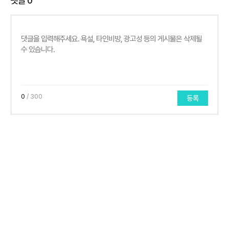
댓글
0
0
/ 300
등록