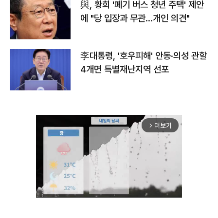
與, 황희 '폐기 버스 청년 주택' 제안
에 "당 입장과 무관…개인 의견"
李대통령, '호우피해' 안동·의성 관할
4개면 특별재난지역 선포
더보기
arrow_forward_ios