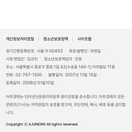
Unmute
개인정보처리방침
청소년보호정책
사이트맵
정기간행등록번호 : 서울 아 00493
회장·발행인 : 곽영길
사장·편집인 : 임규진
청소년보호책임자 : 전운
주소 : 서울특별시 종로구 종로 1길 42(수송동 146-1) 이마빌딩 11층
전화 : 02-767-1500
발행일자 : 2007년 11월 15일
등록일자 : 2008년 01월10일
아주경제는 인터넷신문윤리위원회 윤리강령을 준수합니다. 아주경제의 모든
콘텐츠(기사)는 저작권법의 보호를 받으며, 무단전재, 복사, 배포 등을 금지합
니다.
Copyright ⓒ AJUNEWS All rights reserved.