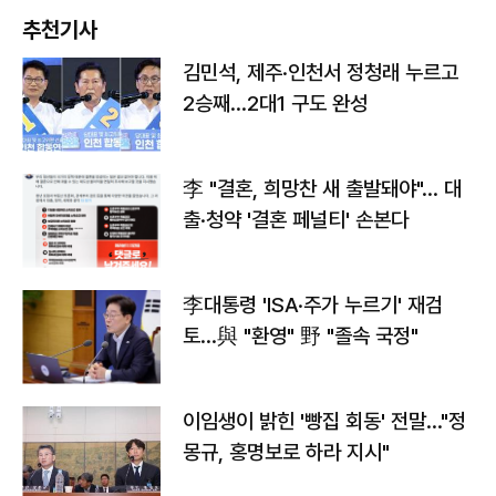
추천기사
김민석, 제주·인천서 정청래 누르고
2승째…2대1 구도 완성
李 "결혼, 희망찬 새 출발돼야"… 대
출·청약 '결혼 페널티' 손본다
李대통령 'ISA·주가 누르기' 재검
토…與 "환영" 野 "졸속 국정"
이임생이 밝힌 '빵집 회동' 전말…"정
몽규, 홍명보로 하라 지시"