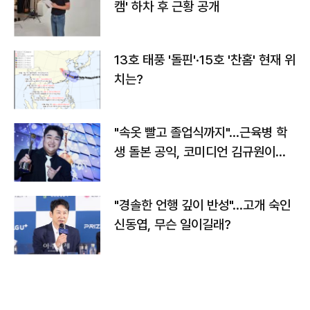
캠' 하차 후 근황 공개
13호 태풍 '돌핀'·15호 '찬홈' 현재 위
치는?
"속옷 빨고 졸업식까지"…근육병 학
생 돌본 공익, 코미디언 김규원이었
다
"경솔한 언행 깊이 반성"…고개 숙인
신동엽, 무슨 일이길래?