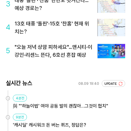
태풍 '돌핀'·'찬홈' 한반도 빗겨간다…
3
예상 경로는?
13호 태풍 '돌핀'·15호 '찬홈' 현재 위
4
치는?
"오늘 저녁 상암 피하세요"…맨시티·이
5
강인·리센느 뜬다, 6호선 혼잡 예상
실시간 뉴스
08.09 19:40
UPDATE
4분전
與 "'하늘이법' 여야 공동 발의 괜찮아…그것이 협치"
9분전
'캐시딜' 캐시워크 돈 버는 퀴즈, 정답은?