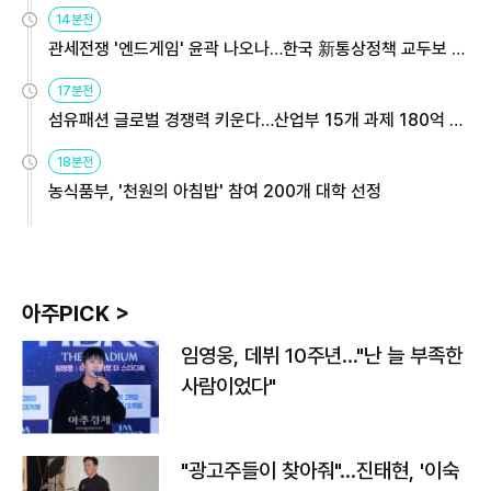
14분전
관세전쟁 '엔드게임' 윤곽 나오나…한국 新통상정책 교두보 활
용해야
17분전
섬유패션 글로벌 경쟁력 키운다…산업부 15개 과제 180억 지
원
18분전
농식품부, '천원의 아침밥' 참여 200개 대학 선정
아주PICK >
임영웅, 데뷔 10주년…"난 늘 부족한
사람이었다"
"광고주들이 찾아줘"…진태현, '이숙