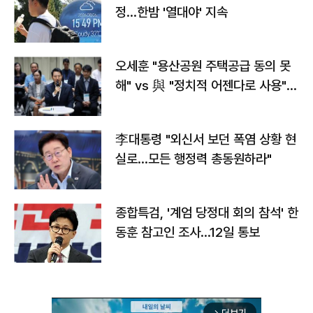
정…한밤 '열대야' 지속
오세훈 "용산공원 주택공급 동의 못
해" vs 與 "정치적 어젠다로 사용"
맞불
李대통령 "외신서 보던 폭염 상황 현
실로…모든 행정력 총동원하라"
종합특검, '계엄 당정대 회의 참석' 한
동훈 참고인 조사...12일 통보
arrow_forward_ios