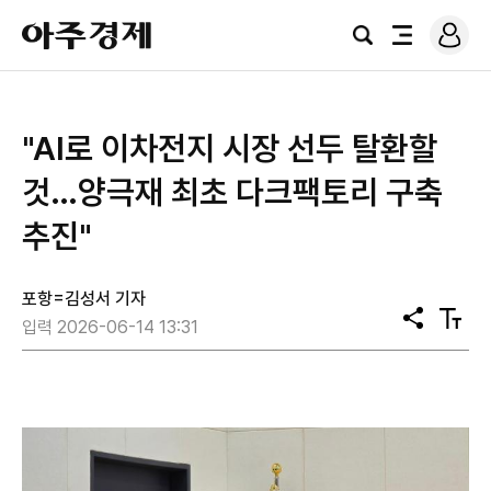
로
아
그
검
전
주
인
색
체
경
메
제
뉴
"AI로 이차전지 시장 선두 탈환할
것…양극재 최초 다크팩토리 구축
추진"
포항=김성서 기자
공
텍
입력 2026-06-14 13:31
유
스
트
크
기