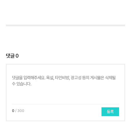
댓글
0
0
/ 300
등록