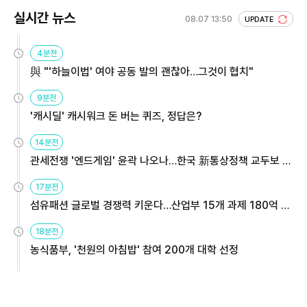
실시간 뉴스
08.07 13:50
UPDATE
4분전
與 "'하늘이법' 여야 공동 발의 괜찮아…그것이 협치"
9분전
'캐시딜' 캐시워크 돈 버는 퀴즈, 정답은?
14분전
관세전쟁 '엔드게임' 윤곽 나오나…한국 新통상정책 교두보 활
용해야
17분전
섬유패션 글로벌 경쟁력 키운다…산업부 15개 과제 180억 지
원
18분전
농식품부, '천원의 아침밥' 참여 200개 대학 선정