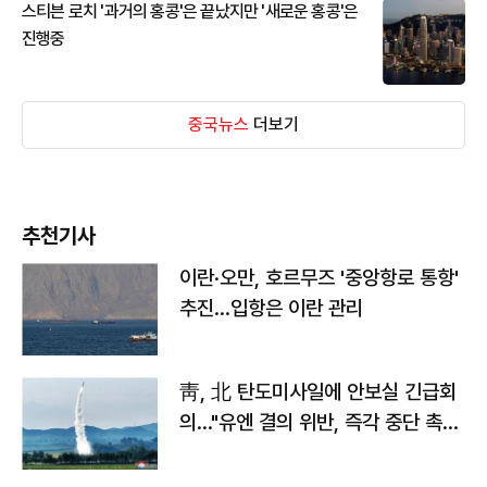
스티븐 로치 '과거의 홍콩'은 끝났지만 '새로운 홍콩'은
진행중
중국뉴스
더보기
추천기사
이란·오만, 호르무즈 '중앙항로 통항'
추진…입항은 이란 관리
靑, 北 탄도미사일에 안보실 긴급회
의…"유엔 결의 위반, 즉각 중단 촉
구"