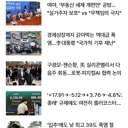
여야, '부동산 세제 개편안' 공방…
"실거주자 보호" vs "무책임의 극치"
경제성장까지 갉아먹는 역대급 폭
염…李대통령 "국가적 기후 재난"
구광모-젠슨황, 美 실리콘밸리서 다
음주 회동…로봇·피지컬AI 협력 논의
'+17.91→-5.12→+3.76→-4.8%'…'
종레' 규제에도 여전히 롤러코스터
타는 코스피
'입추'에도 낮 최고 39도 폭염 절