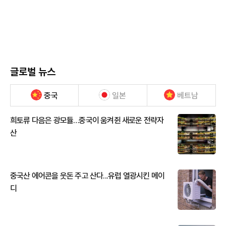
글로벌 뉴스
중국
일본
베트남
희토류 다음은 광모듈…중국이 움켜쥔 새로운 전략자
산
중국산 에어콘을 웃돈 주고 산다...유럽 열광시킨 메이
디