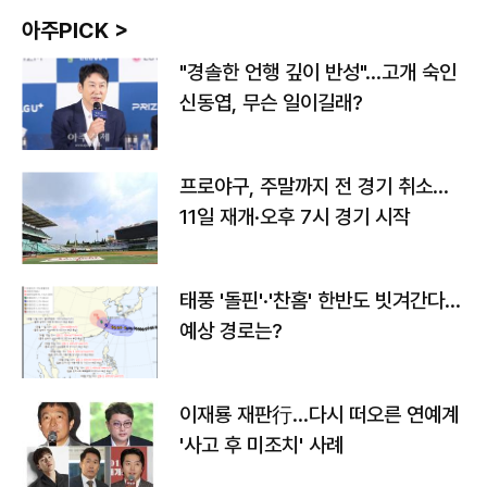
아주PICK >
"경솔한 언행 깊이 반성"…고개 숙인
신동엽, 무슨 일이길래?
프로야구, 주말까지 전 경기 취소…
11일 재개·오후 7시 경기 시작
태풍 '돌핀'·'찬홈' 한반도 빗겨간다…
예상 경로는?
이재룡 재판行…다시 떠오른 연예계
'사고 후 미조치' 사례