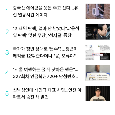
중국산 에어콘을 웃돈 주고 산다...유
1
럽 열광시킨 메이디
"이재명 탄핵, 얼마 안 남았다"...'윤석
2
열 탄핵' 맞힌 무당, '성지글' 등장
국가가 청년 상대로 '통수'?...청년미
3
래적금 12% 준다더니 "응, 오류야"
"서울 여행하는 꿈 뒤 찾아온 행운"…
4
327회차 연금복권720+ 당첨번호조
회 주목
신남성연대 배인규 대표 사망…인천 아
5
파트서 숨진 채 발견