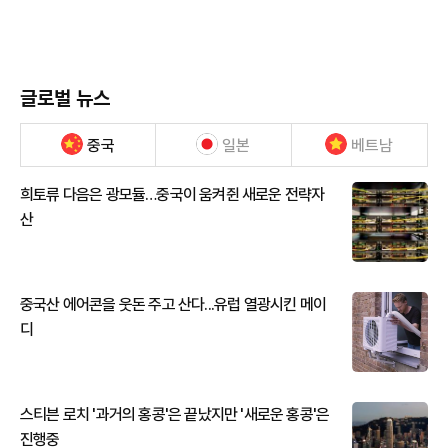
글로벌 뉴스
중국
일본
베트남
희토류 다음은 광모듈…중국이 움켜쥔 새로운 전략자
산
중국산 에어콘을 웃돈 주고 산다...유럽 열광시킨 메이
디
스티븐 로치 '과거의 홍콩'은 끝났지만 '새로운 홍콩'은
진행중