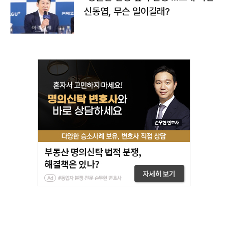
신동엽, 무슨 일이길래?