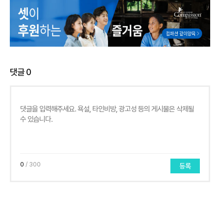
댓글
0
0
/ 300
등록