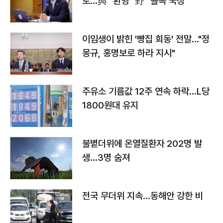
토…與 "환영" 野 "졸속 국정"
이임생이 밝힌 '빵집 회동' 전말…"정
몽규, 홍명보로 하라 지시"
주유소 기름값 12주 연속 하락…L당
1800원대 유지
불볕더위에 온열질환자 202명 발
생…3명 숨져
전국 무더위 지속…동해안 강한 비