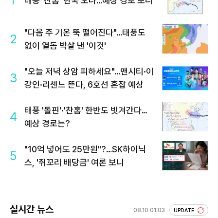
태풍 '찬홈' 한국 오나…예상 경로 보니
"다음 주 기온 뚝 떨어진다"…태풍도
2
없이 열돔 박살 낸 '이것'
"오늘 저녁 상암 피하세요"…맨시티·이
3
강인·리센느 뜬다, 6호선 혼잡 예상
태풍 '돌핀'·'찬홈' 한반도 빗겨간다…
4
예상 경로는?
"10억 넣어도 25만원"?…SK하이닉
5
스, '쥐꼬리 배당금' 여론 보니
실시간 뉴스
08.10 01:03
UPDATE