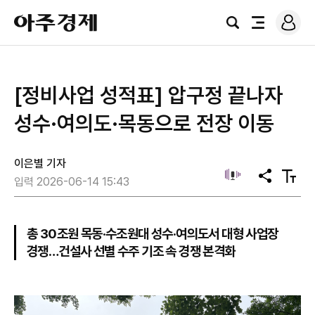
로
아
그
검
전
주
인
색
체
경
메
제
뉴
[정비사업 성적표] 압구정 끝나자
성수·여의도·목동으로 전장 이동
이은별 기자
공
텍
입력 2026-06-14 15:43
유
스
트
크
기
총 30조원 목동·수조원대 성수·여의도서 대형 사업장
경쟁…건설사 선별 수주 기조 속 경쟁 본격화