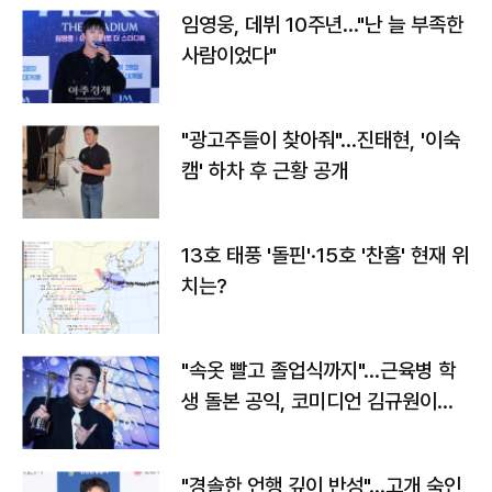
임영웅, 데뷔 10주년…"난 늘 부족한
사람이었다"
"광고주들이 찾아줘"…진태현, '이숙
캠' 하차 후 근황 공개
13호 태풍 '돌핀'·15호 '찬홈' 현재 위
치는?
"속옷 빨고 졸업식까지"…근육병 학
생 돌본 공익, 코미디언 김규원이었
다
"경솔한 언행 깊이 반성"…고개 숙인