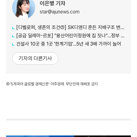
이은별 기자
star@ajunews.com
[디벨로퍼, 생존의 조건⑦] SK디앤디 흔든 지배구조 변화…1367억 증자로 '현금' 사수
[공급 딜레마-르포] "용산어린이정원에 집 짓나"…정부 공급 검토에 서울시·주민 반발
건설사 10곳 중 1곳 '한계기업'…5년 새 3배 가까이 늘어
기자의 다른기사
©'5개국어 글로벌 경제신문' 아주경제. 무단전재·재배포 금지