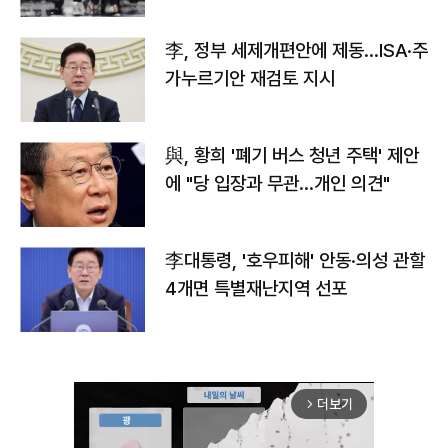
李, 정부 세제개편안에 제동…ISA·주
가누르기안 재검토 지시
與, 황희 '폐기 버스 청년 주택' 제안
에 "당 입장과 무관…개인 의견"
李대통령, '호우피해' 안동·의성 관할
4개면 특별재난지역 선포
더보기
arrow_forward_ios