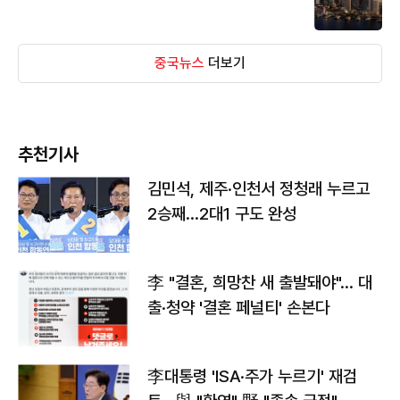
중국뉴스
더보기
추천기사
김민석, 제주·인천서 정청래 누르고
2승째…2대1 구도 완성
李 "결혼, 희망찬 새 출발돼야"… 대
출·청약 '결혼 페널티' 손본다
李대통령 'ISA·주가 누르기' 재검