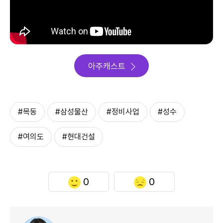
아주캐스트
#목동
#삼성물산
#정비사업
#성수
#여의도
#현대건설
0
0