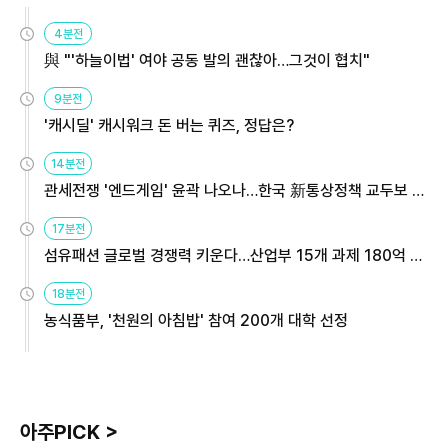
4분전
與 "'하늘이법' 여야 공동 발의 괜찮아…그것이 협치"
9분전
'캐시딜' 캐시워크 돈 버는 퀴즈, 정답은?
14분전
관세전쟁 '엔드게임' 윤곽 나오나…한국 新통상정책 교두보 활
용해야
17분전
섬유패션 글로벌 경쟁력 키운다…산업부 15개 과제 180억 지
원
18분전
농식품부, '천원의 아침밥' 참여 200개 대학 선정
아주PICK >