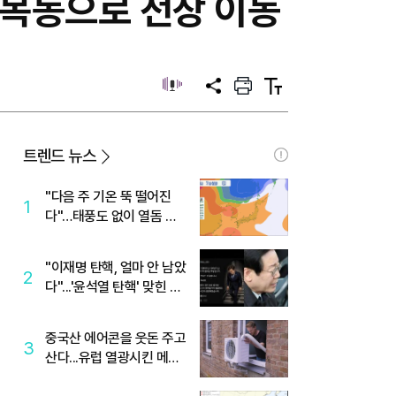
·목동으로 전장 이동
공
프
텍
유
린
스
트
트
크
기
트렌드 뉴스
"다음 주 기온 뚝 떨어진
1
다"…태풍도 없이 열돔 박
살 낸 '이것'
"이재명 탄핵, 얼마 안 남았
2
다"...'윤석열 탄핵' 맞힌 무
당, '성지글' 등장
중국산 에어콘을 웃돈 주고
3
산다...유럽 열광시킨 메이
디