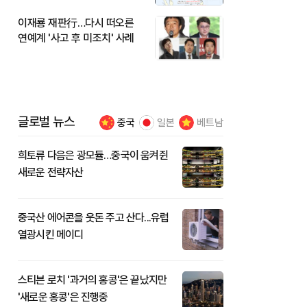
이재룡 재판行…다시 떠오른
연예계 '사고 후 미조치' 사례
글로벌 뉴스
중국
일본
베트남
희토류 다음은 광모듈…중국이 움켜쥔
새로운 전략자산
중국산 에어콘을 웃돈 주고 산다...유럽
열광시킨 메이디
스티븐 로치 '과거의 홍콩'은 끝났지만
'새로운 홍콩'은 진행중