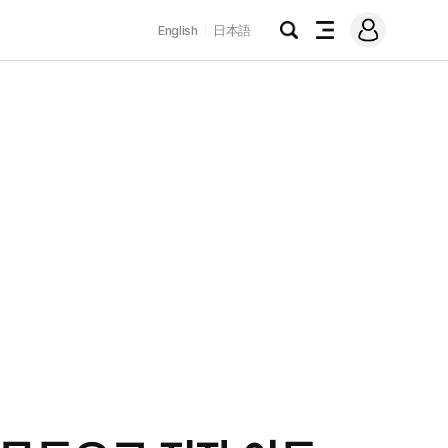
로
English
日本語
그
검
전
인
색
체
메
뉴