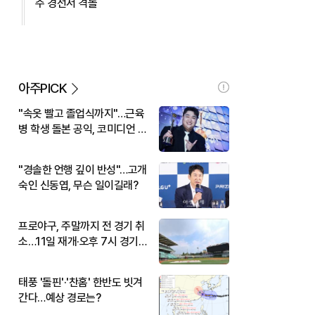
주 경선서 격돌
아주PICK
"속옷 빨고 졸업식까지"…근육
병 학생 돌본 공익, 코미디언 김
규원이었다
"경솔한 언행 깊이 반성"…고개
숙인 신동엽, 무슨 일이길래?
프로야구, 주말까지 전 경기 취
소…11일 재개·오후 7시 경기
시작
태풍 '돌핀'·'찬홈' 한반도 빗겨
간다…예상 경로는?