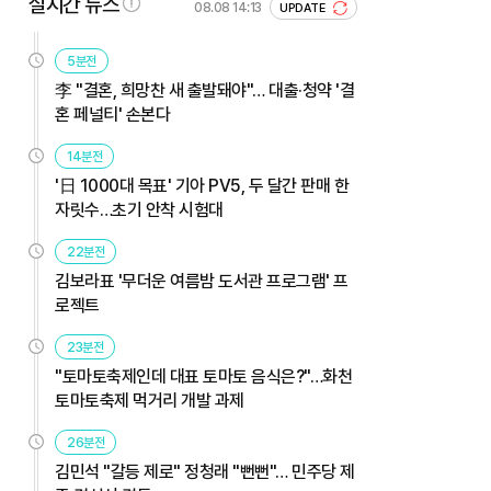
실시간 뉴스
08.08 14:13
UPDATE
5분전
李 "결혼, 희망찬 새 출발돼야"… 대출·청약 '결
혼 페널티' 손본다
14분전
'日 1000대 목표' 기아 PV5, 두 달간 판매 한
자릿수…초기 안착 시험대
22분전
김보라표 '무더운 여름밤 도서관 프로그램' 프
로젝트
23분전
"토마토축제인데 대표 토마토 음식은?"…화천
토마토축제 먹거리 개발 과제
26분전
김민석 "갈등 제로" 정청래 "뻔뻔"… 민주당 제