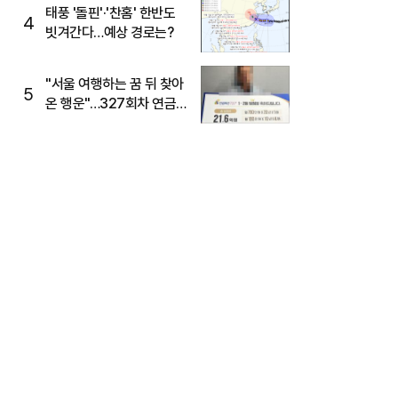
태풍 '돌핀'·'찬홈' 한반도
4
빗겨간다…예상 경로는?
"서울 여행하는 꿈 뒤 찾아
5
온 행운"…327회차 연금
복권720+ 당첨번호조회
주목