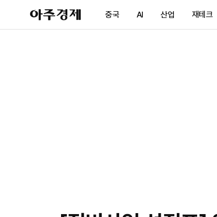
아
중국
AI
산업
재테크
주
경
제