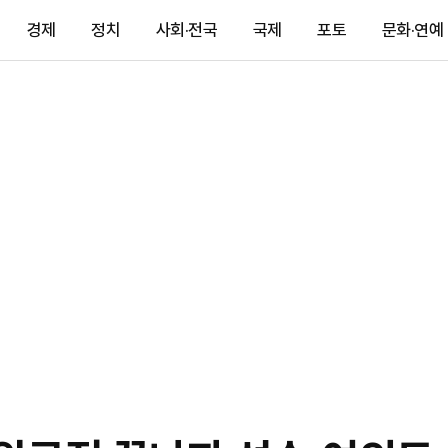
경제
정치
사회·전국
국제
포토
문화·연예