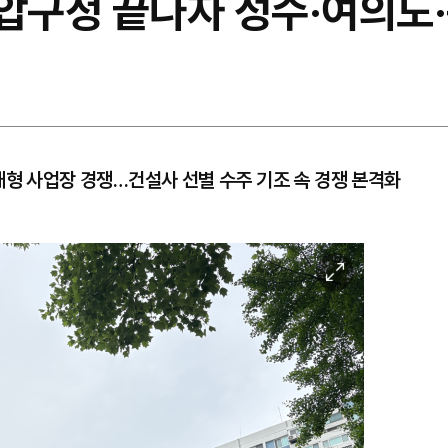
 압구정 끝나자 성수·여의도
대형 사업장 경쟁…건설사 선별 수주 기조 속 경쟁 본격화
이
미
지
확
대