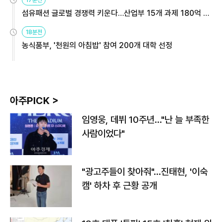
17분전
섬유패션 글로벌 경쟁력 키운다…산업부 15개 과제 180억 지
원
18분전
농식품부, '천원의 아침밥' 참여 200개 대학 선정
아주PICK >
임영웅, 데뷔 10주년…"난 늘 부족한
사람이었다"
"광고주들이 찾아줘"…진태현, '이숙
캠' 하차 후 근황 공개