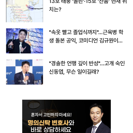
13호 태풍 '돌핀'·15호 '찬홈' 현재 위
치는?
"속옷 빨고 졸업식까지"…근육병 학
생 돌본 공익, 코미디언 김규원이었
다
"경솔한 언행 깊이 반성"…고개 숙인
신동엽, 무슨 일이길래?