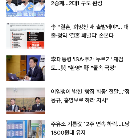
2승째…2대1 구도 완성
李 "결혼, 희망찬 새 출발돼야"… 대
출·청약 '결혼 페널티' 손본다
李대통령 'ISA·주가 누르기' 재검
토…與 "환영" 野 "졸속 국정"
이임생이 밝힌 '빵집 회동' 전말…"정
몽규, 홍명보로 하라 지시"
주유소 기름값 12주 연속 하락…L당
1800원대 유지