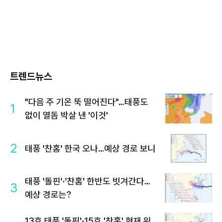
트렌드뉴스
"다음 주 기온 뚝 떨어진다"…태풍도
1
없이 열돔 박살 낸 '이것'
2
태풍 '찬홈' 한국 오나…예상 경로 보니
태풍 '돌핀'·'찬홈' 한반도 빗겨간다…
3
예상 경로는?
13호 태풍 '돌핀'·15호 '찬홈' 현재 위