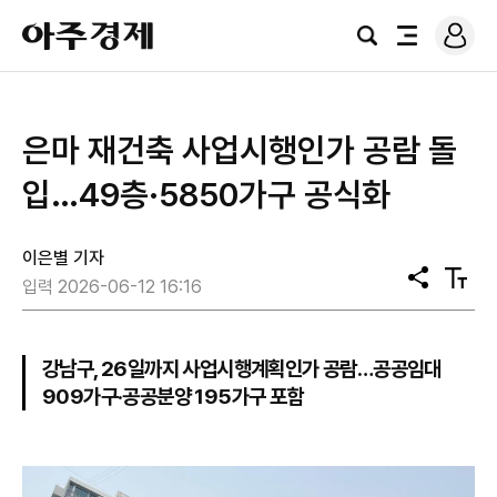
로
아
그
검
전
주
인
색
체
경
메
제
뉴
은마 재건축 사업시행인가 공람 돌
입…49층·5850가구 공식화
이은별 기자
공
텍
입력 2026-06-12 16:16
유
스
트
크
기
강남구, 26일까지 사업시행계획인가 공람…공공임대
909가구·공공분양 195가구 포함