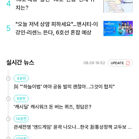
4
치는?
"오늘 저녁 상암 피하세요"…맨시티·이
5
강인·리센느 뜬다, 6호선 혼잡 예상
실시간 뉴스
08.09 19:52
UPDATE
4분전
與 "'하늘이법' 여야 공동 발의 괜찮아…그것이 협치"
9분전
'캐시딜' 캐시워크 돈 버는 퀴즈, 정답은?
14분전
관세전쟁 '엔드게임' 윤곽 나오나…한국 新통상정책 교두보 활
용해야