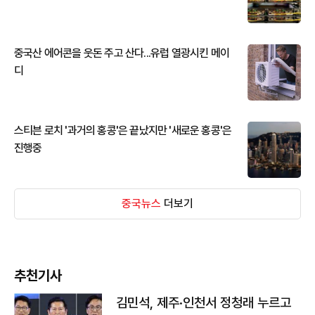
중국산 에어콘을 웃돈 주고 산다...유럽 열광시킨 메이
디
스티븐 로치 '과거의 홍콩'은 끝났지만 '새로운 홍콩'은
진행중
중국뉴스
더보기
추천기사
김민석, 제주·인천서 정청래 누르고