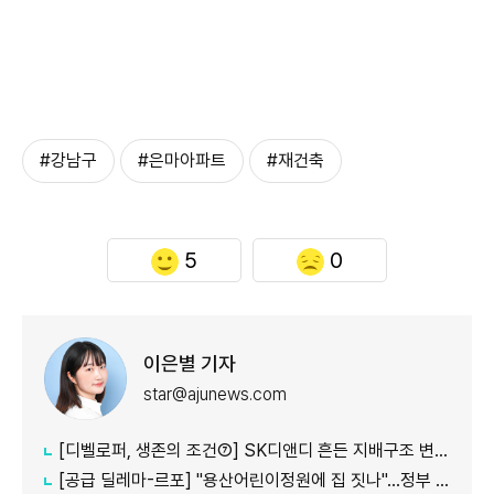
#강남구
#은마아파트
#재건축
5
0
이은별 기자
star@ajunews.com
[디벨로퍼, 생존의 조건⑦] SK디앤디 흔든 지배구조 변화…1367억 증자로 '현금' 사수
[공급 딜레마-르포] "용산어린이정원에 집 짓나"…정부 공급 검토에 서울시·주민 반발