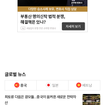
글로벌 뉴스
중국
일본
베트남
희토류 다음은 광모듈…중국이 움켜쥔 새로운 전략자
산