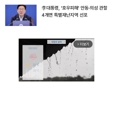
李대통령, '호우피해' 안동·의성 관할
4개면 특별재난지역 선포
더보기
arrow_forward_ios
Unmute