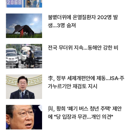
불볕더위에 온열질환자 202명 발
생…3명 숨져
전국 무더위 지속…동해안 강한 비
李, 정부 세제개편안에 제동…ISA·주
가누르기안 재검토 지시
與, 황희 '폐기 버스 청년 주택' 제안
에 "당 입장과 무관…개인 의견"