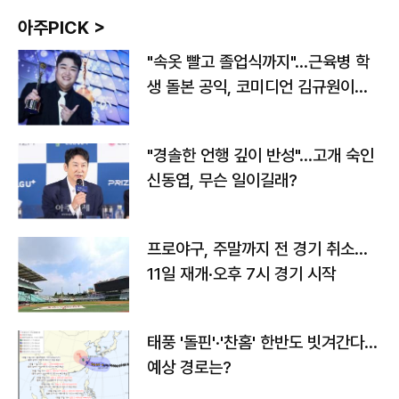
아주PICK >
"속옷 빨고 졸업식까지"…근육병 학
생 돌본 공익, 코미디언 김규원이었
다
"경솔한 언행 깊이 반성"…고개 숙인
신동엽, 무슨 일이길래?
프로야구, 주말까지 전 경기 취소…
11일 재개·오후 7시 경기 시작
태풍 '돌핀'·'찬홈' 한반도 빗겨간다…
예상 경로는?