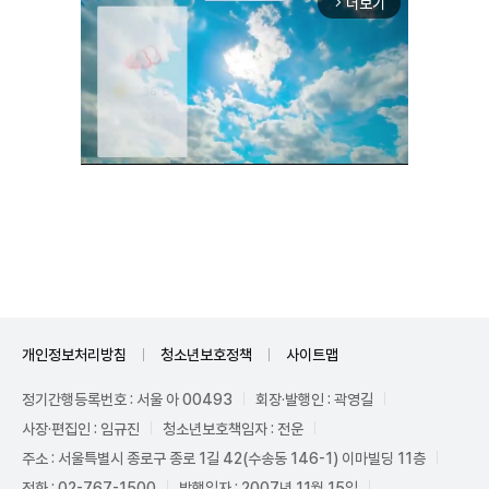
더보기
arrow_forward_ios
Unmute
개인정보처리방침
청소년보호정책
사이트맵
정기간행등록번호 : 서울 아 00493
회장·발행인 : 곽영길
사장·편집인 : 임규진
청소년보호책임자 : 전운
주소 : 서울특별시 종로구 종로 1길 42(수송동 146-1) 이마빌딩 11층
전화 : 02-767-1500
발행일자 : 2007년 11월 15일