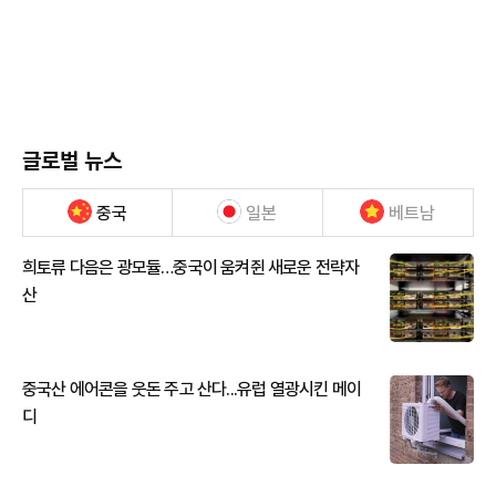
글로벌 뉴스
중국
일본
베트남
희토류 다음은 광모듈…중국이 움켜쥔 새로운 전략자
산
중국산 에어콘을 웃돈 주고 산다...유럽 열광시킨 메이
디