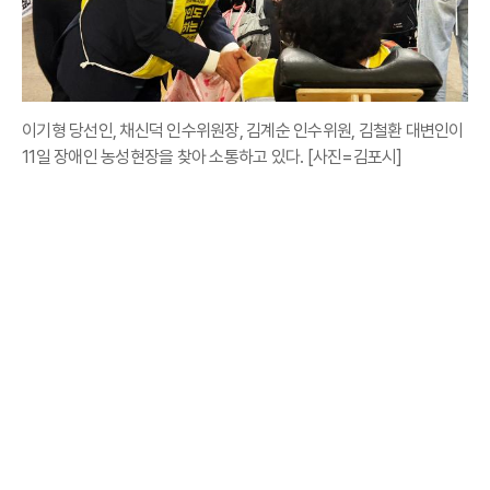
이기형 당선인, 채신덕 인수위원장, 김계순 인수위원, 김철환 대변인이
11일 장애인 농성현장을 찾아 소통하고 있다. [사진=김포시]