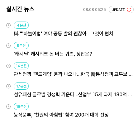
실시간 뉴스
08.08 05:25
UPDATE
4분전
與 "'하늘이법' 여야 공동 발의 괜찮아…그것이 협치"
9분전
'캐시딜' 캐시워크 돈 버는 퀴즈, 정답은?
14분전
관세전쟁 '엔드게임' 윤곽 나오나…한국 新통상정책 교두보 활
용해야
17분전
섬유패션 글로벌 경쟁력 키운다…산업부 15개 과제 180억 지
원
18분전
농식품부, '천원의 아침밥' 참여 200개 대학 선정