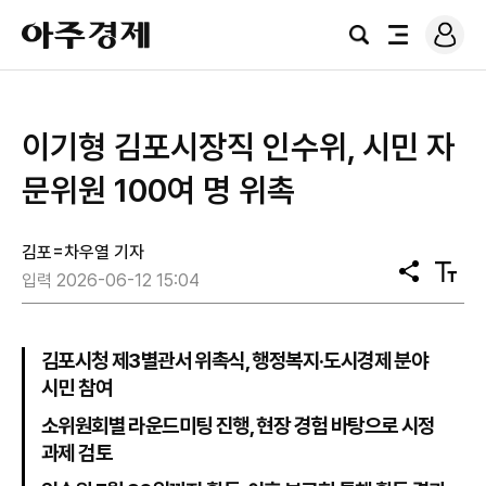
로
아
그
검
전
주
인
색
체
경
메
제
뉴
이기형 김포시장직 인수위, 시민 자
문위원 100여 명 위촉
김포=차우열 기자
공
텍
입력 2026-06-12 15:04
유
스
트
크
기
김포시청 제3별관서 위촉식, 행정복지·도시경제 분야
시민 참여
소위원회별 라운드미팅 진행, 현장 경험 바탕으로 시정
과제 검토