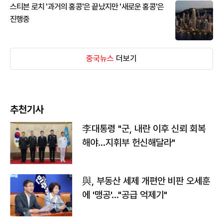
스티븐 로치 '과거의 홍콩'은 끝났지만 '새로운 홍콩'은
진행중
중국뉴스
더보기
추천기사
李대통령 "군, 내란 이후 신뢰 회복
해야…지휘부 헌신해달라"
與, 부동산 세제 개편안 비판 오세훈
에 '맹공'…"공급 억제기"