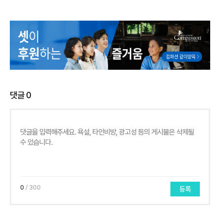
댓글
0
0
/ 300
등록