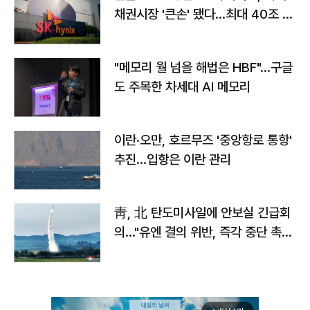
채권시장 '큰손' 됐다…최대 40조 투
자
"메모리 월 넘을 해법은 HBF"…구글
도 주목한 차세대 AI 메모리
이란·오만, 호르무즈 '중앙항로 통항'
추진…입항은 이란 관리
靑, 北 탄도미사일에 안보실 긴급회
의…"유엔 결의 위반, 즉각 중단 촉
구"