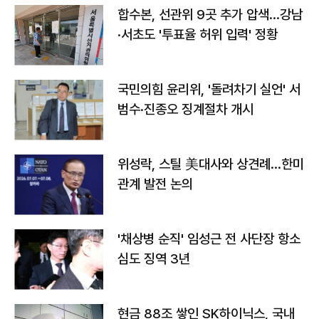
합수본, 선관위 9곳 추가 압색…강남
·서초도 '투표율 허위 입력' 정황
국민의힘 윤리위, '돌려차기 실언' 서
범수·진종오 징계절차 개시
위성락, 스틸 美대사와 상견례…한미
관계 발전 논의
'채상병 순직' 임성근 전 사단장 항소
심도 징역 3년
현금 88조 쌓인 SK하이닉스, 국내