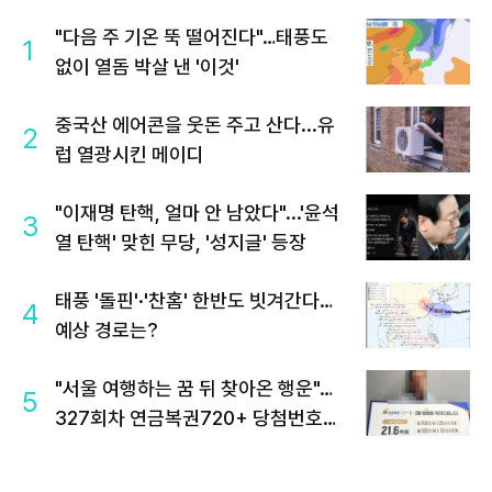
"다음 주 기온 뚝 떨어진다"…태풍도
1
없이 열돔 박살 낸 '이것'
중국산 에어콘을 웃돈 주고 산다...유
2
럽 열광시킨 메이디
"이재명 탄핵, 얼마 안 남았다"...'윤석
3
열 탄핵' 맞힌 무당, '성지글' 등장
태풍 '돌핀'·'찬홈' 한반도 빗겨간다…
4
예상 경로는?
"서울 여행하는 꿈 뒤 찾아온 행운"…
5
327회차 연금복권720+ 당첨번호조
회 주목