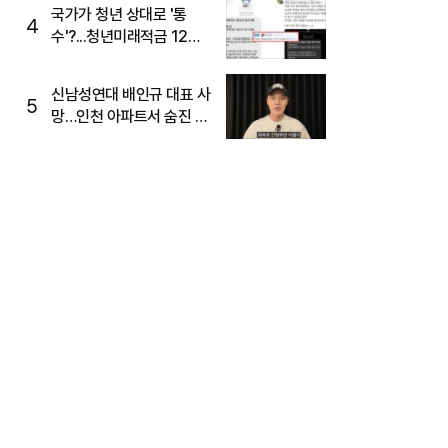
국가가 청년 상대로 '통
4
수'?...청년미래적금 12%
준다더니 "응, 오류야"
신남성연대 배인규 대표 사
5
망…인천 아파트서 숨진 채
발견