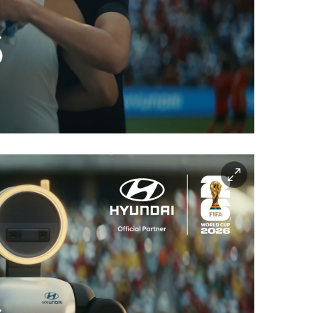
이
미
지
확
대