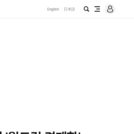
로
English
日本語
그
검
전
인
색
체
메
뉴