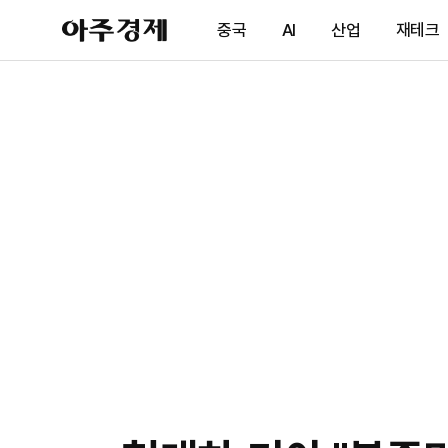
아
중국
AI
산업
재테크
주
경
제