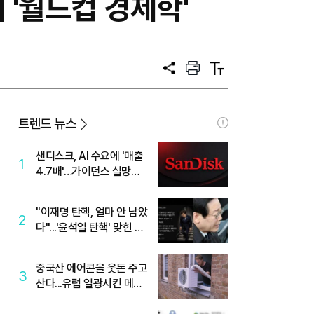
 '월드컵 경제학'
공
프
텍
유
린
스
트
트
크
기
트렌드 뉴스
샌디스크, AI 수요에 '매출
1
4.7배'…가이던스 실망에
'주가는 하락'
"이재명 탄핵, 얼마 안 남았
2
다"...'윤석열 탄핵' 맞힌 무
당, '성지글' 등장
중국산 에어콘을 웃돈 주고
3
산다...유럽 열광시킨 메이
디