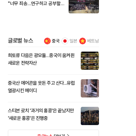
"너무 죄송…연구하고 공부할
것"
글로벌 뉴스
중국
일본
베트남
희토류 다음은 광모듈…중국이 움켜쥔
새로운 전략자산
중국산 에어콘을 웃돈 주고 산다...유럽
열광시킨 메이디
스티븐 로치 '과거의 홍콩'은 끝났지만
'새로운 홍콩'은 진행중