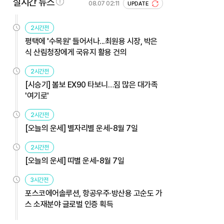
실시간 뉴스
08.07 02:11
UPDATE
2시간전
평택에 '수목원' 들어서나...최원용 시장, 박은
식 산림청장에게 국유지 활용 건의
2시간전
[시승기] 볼보 EX90 타보니…짐 많은 대가족
'여기로'
2시간전
[오늘의 운세] 별자리별 운세-8월 7일
2시간전
[오늘의 운세] 띠별 운세-8월 7일
3시간전
포스코에어솔루션, 항공우주·방산용 고순도 가
스 소재분야 글로벌 인증 획득