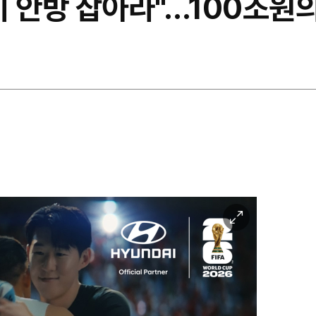
 안방 잡아라"…100조원의
이
미
지
확
대