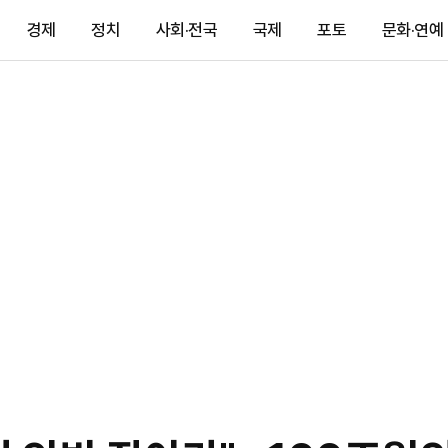
경제
정치
사회·전국
국제
포토
문화·연예