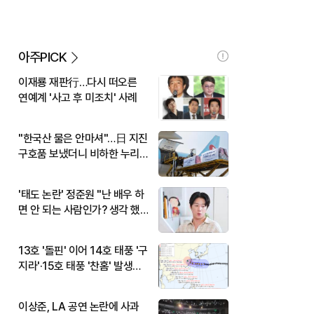
아주PICK
이재룡 재판行…다시 떠오른
연예계 '사고 후 미조치' 사례
"한국산 물은 안마셔"…日 지진
구호품 보냈더니 비하한 누리
꾼
'태도 논란' 정준원 "난 배우 하
면 안 되는 사람인가? 생각 했
다"
13호 '돌핀' 이어 14호 태풍 '구
지라'·15호 태풍 '찬홈' 발생…
현재 위치와 이동경로는?
이상준, LA 공연 논란에 사과