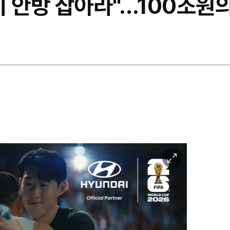
 안방 잡아라"…100조원의
이
미
지
확
대