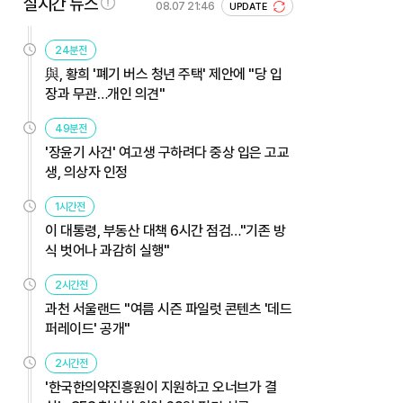
실시간 뉴스
08.07 21:46
UPDATE
24분전
與, 황희 '폐기 버스 청년 주택' 제안에 "당 입
장과 무관…개인 의견"
49분전
'장윤기 사건' 여고생 구하려다 중상 입은 고교
생, 의상자 인정
1시간전
이 대통령, 부동산 대책 6시간 점검…"기존 방
식 벗어나 과감히 실행"
2시간전
과천 서울랜드 "여름 시즌 파일럿 콘텐츠 '데드
퍼레이드' 공개"
2시간전
'한국한의약진흥원이 지원하고 오너브가 결