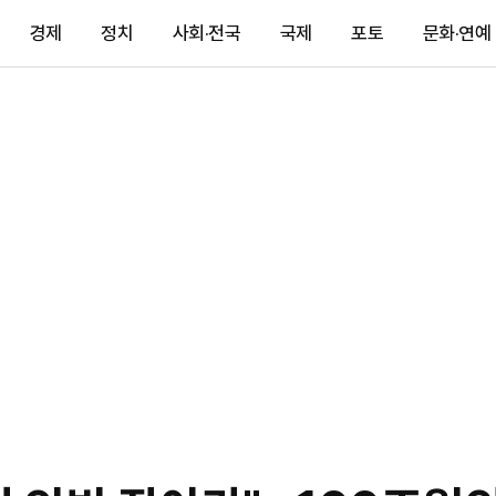
경제
정치
사회·전국
국제
포토
문화·연예