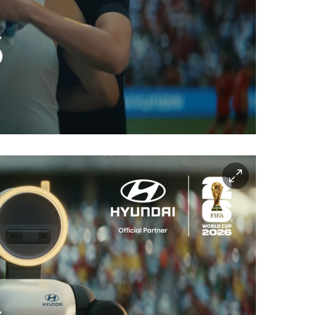
이
미
지
확
대