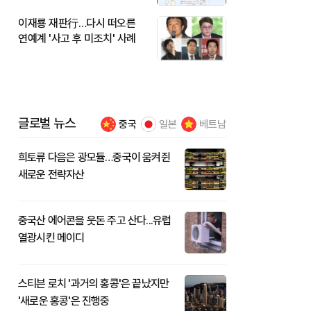
이재룡 재판行…다시 떠오른
연예계 '사고 후 미조치' 사례
글로벌 뉴스
중국
일본
베트남
희토류 다음은 광모듈…중국이 움켜쥔
새로운 전략자산
중국산 에어콘을 웃돈 주고 산다...유럽
열광시킨 메이디
스티븐 로치 '과거의 홍콩'은 끝났지만
'새로운 홍콩'은 진행중