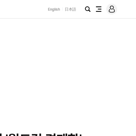
로
English
日本語
그
검
전
인
색
체
메
뉴