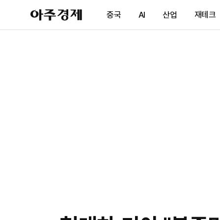
아
중국
AI
산업
재테크
주
경
제