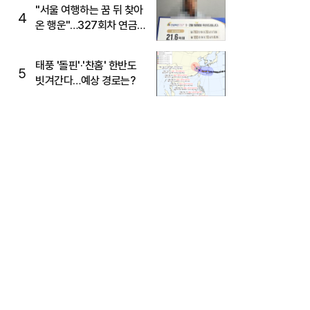
"서울 여행하는 꿈 뒤 찾아
4
온 행운"…327회차 연금
복권720+ 당첨번호조회
주목
태풍 '돌핀'·'찬홈' 한반도
5
빗겨간다…예상 경로는?