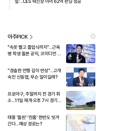
실'…CES 혁신상 이어 62억 펀딩 성공
아주PICK
"속옷 빨고 졸업식까지"…근육
병 학생 돌본 공익, 코미디언 김
규원이었다
"경솔한 언행 깊이 반성"…고개
숙인 신동엽, 무슨 일이길래?
프로야구, 주말까지 전 경기 취
소…11일 재개·오후 7시 경기
시작
태풍 '돌핀'·'찬홈' 한반도 빗겨
간다…예상 경로는?