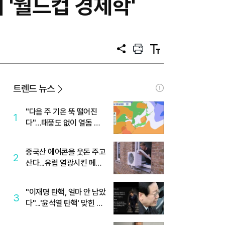
 '월드컵 경제학'
공
프
텍
유
린
스
트
트
크
기
트렌드 뉴스
"다음 주 기온 뚝 떨어진
1
다"…태풍도 없이 열돔 박
살 낸 '이것'
중국산 에어콘을 웃돈 주고
2
산다...유럽 열광시킨 메이
디
"이재명 탄핵, 얼마 안 남았
3
다"...'윤석열 탄핵' 맞힌 무
당, '성지글' 등장