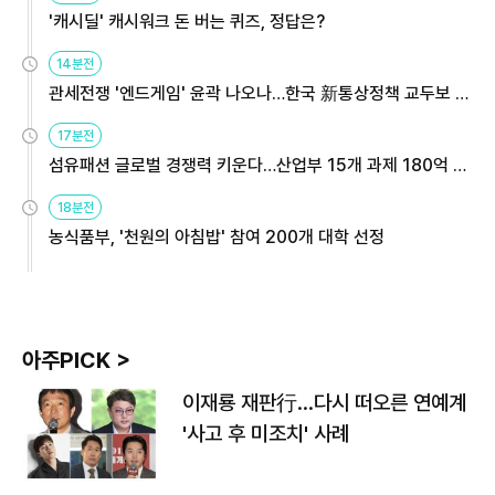
'캐시딜' 캐시워크 돈 버는 퀴즈, 정답은?
14분전
관세전쟁 '엔드게임' 윤곽 나오나…한국 新통상정책 교두보 활
용해야
17분전
섬유패션 글로벌 경쟁력 키운다…산업부 15개 과제 180억 지
원
18분전
농식품부, '천원의 아침밥' 참여 200개 대학 선정
아주PICK >
이재룡 재판行…다시 떠오른 연예계
'사고 후 미조치' 사례