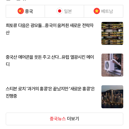
중국
일본
베트남
희토류 다음은 광모듈…중국이 움켜쥔 새로운 전략자
산
중국산 에어콘을 웃돈 주고 산다...유럽 열광시킨 메이
디
스티븐 로치 '과거의 홍콩'은 끝났지만 '새로운 홍콩'은
진행중
중국뉴스
더보기