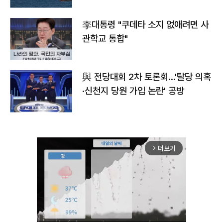
李대통령 "쿠데타 소지 없애려면 사
관학교 통합"
與 전당대회 2차 토론회…'탈당 의혹
·신천지 당원 가입 논란' 공방
더보기
arrow_forward_ios