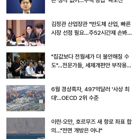
는 생각 없어…주택 공급 '속도전'"
김정관 산업장관 "반도체 산업, 빠른
시장 선점 필요…주52시간제 손봐
야"
"집값보다 전월세가 더 불안해질 수
도"…전문가들, 세제개편안 부작용
우려
6월 경상흑자, 497억달러 '사상 최
대'…OECD 2위 수준
이란·오만, 호르무즈 새 항로 좌표 합
의…"전면 개방은 아냐"