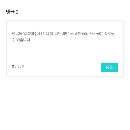
댓글
0
0
/ 300
등록