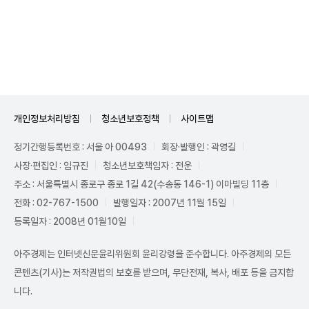
Unmute
개인정보처리방침
청소년보호정책
사이트맵
정기간행등록번호 : 서울 아 00493
회장·발행인 : 곽영길
사장·편집인 : 임규진
청소년보호책임자 : 전운
주소 : 서울특별시 종로구 종로 1길 42(수송동 146-1) 이마빌딩 11층
전화 : 02-767-1500
발행일자 : 2007년 11월 15일
등록일자 : 2008년 01월10일
아주경제는 인터넷신문윤리위원회 윤리강령을 준수합니다. 아주경제의 모든
콘텐츠(기사)는 저작권법의 보호를 받으며, 무단전재, 복사, 배포 등을 금지합
니다.