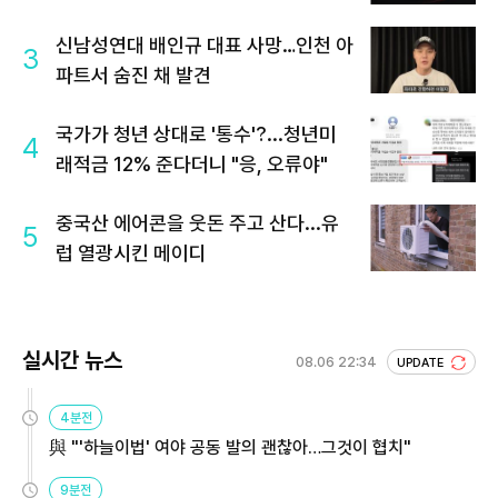
신남성연대 배인규 대표 사망…인천 아
3
파트서 숨진 채 발견
국가가 청년 상대로 '통수'?...청년미
4
래적금 12% 준다더니 "응, 오류야"
중국산 에어콘을 웃돈 주고 산다...유
5
럽 열광시킨 메이디
실시간 뉴스
08.06 22:34
UPDATE
4분전
與 "'하늘이법' 여야 공동 발의 괜찮아…그것이 협치"
9분전