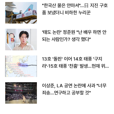
"한국산 물은 안마셔"…日 지진 구호
품 보냈더니 비하한 누리꾼
'태도 논란' 정준원 "난 배우 하면 안
되는 사람인가? 생각 했다"
13호 '돌핀' 이어 14호 태풍 '구지
라'·15호 태풍 '찬홈' 발생…현재 위
치와 이동경로는?
이상준, LA 공연 논란에 사과 "너무
죄송…연구하고 공부할 것"