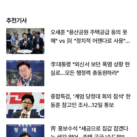
추천기사
오세훈 "용산공원 주택공급 동의 못
해" vs 與 "정치적 어젠다로 사용"
맞불
李대통령 "외신서 보던 폭염 상황 현
실로…모든 행정력 총동원하라"
종합특검, '계엄 당정대 회의 참석' 한
동훈 참고인 조사...12일 통보
靑 홍보수석 "세금으로 집값 잡겠다