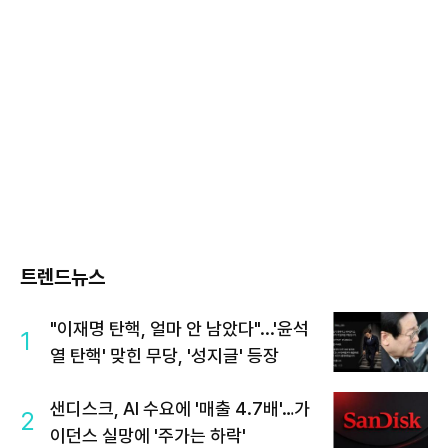
트렌드뉴스
"이재명 탄핵, 얼마 안 남았다"...'윤석
1
열 탄핵' 맞힌 무당, '성지글' 등장
샌디스크, AI 수요에 '매출 4.7배'…가
2
이던스 실망에 '주가는 하락'