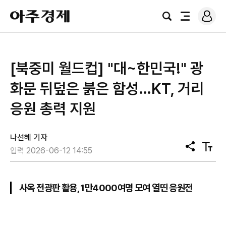
로
아
그
검
전
주
인
색
체
경
메
제
뉴
[북중미 월드컵] "대~한민국!" 광
화문 뒤덮은 붉은 함성…KT, 거리
응원 총력 지원
나선혜 기자
공
텍
입력 2026-06-12 14:55
유
스
트
크
기
사옥 전광판 활용, 1만4000여명 모여 열띤 응원전