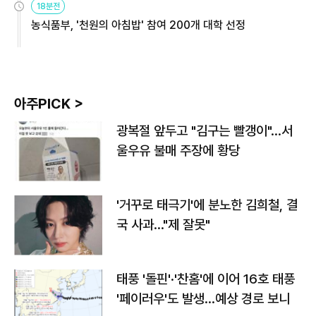
18분전
농식품부, '천원의 아침밥' 참여 200개 대학 선정
아주PICK >
광복절 앞두고 "김구는 빨갱이"…서
울우유 불매 주장에 황당
'거꾸로 태극기'에 분노한 김희철, 결
국 사과…"제 잘못"
태풍 '돌핀'·'찬홈'에 이어 16호 태풍
'페이러우'도 발생…예상 경로 보니