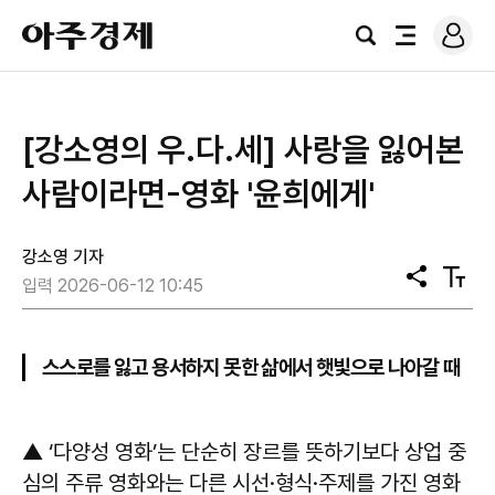
로
아
그
검
전
주
인
색
체
경
메
제
뉴
[강소영의 우.다.세] 사랑을 잃어본
사람이라면-영화 '윤희에게'
강소영 기자
공
텍
입력 2026-06-12 10:45
유
스
트
크
기
스스로를 잃고 용서하지 못한 삶에서 햇빛으로 나아갈 때
▲ ‘다양성 영화’는 단순히 장르를 뜻하기보다 상업 중
심의 주류 영화와는 다른 시선·형식·주제를 가진 영화