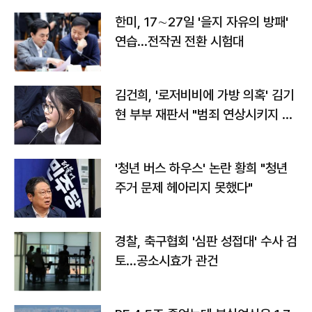
한미, 17∼27일 '을지 자유의 방패'
연습…전작권 전환 시험대
김건희, '로저비비에 가방 의혹' 김기
현 부부 재판서 "범죄 연상시키지 말
라"
'청년 버스 하우스' 논란 황희 "청년
주거 문제 헤아리지 못했다"
경찰, 축구협회 '심판 성접대' 수사 검
토…공소시효가 관건