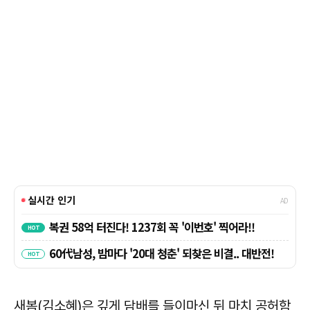
새봄(김소혜)은 깊게 담배를 들이마신 뒤 마치 공허함