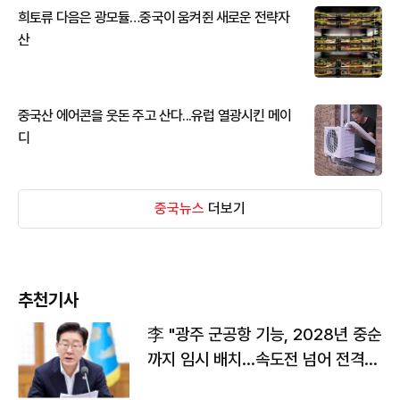
희토류 다음은 광모듈…중국이 움켜쥔 새로운 전략자
산
중국산 에어콘을 웃돈 주고 산다...유럽 열광시킨 메이
디
중국뉴스
더보기
추천기사
李 "광주 군공항 기능, 2028년 중순
까지 임시 배치…속도전 넘어 전격
전"