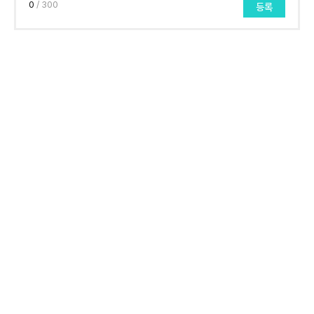
0
/ 300
등록