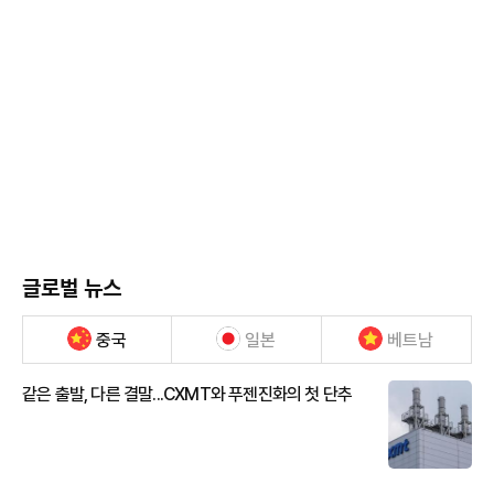
글로벌 뉴스
중국
일본
베트남
같은 출발, 다른 결말...CXMT와 푸젠진화의 첫 단추