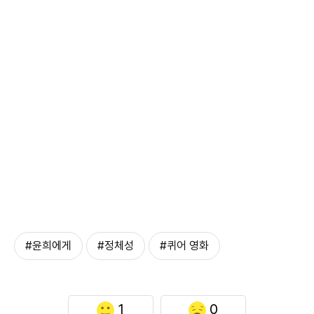
#윤희에게
#정체성
#퀴어 영화
1
0