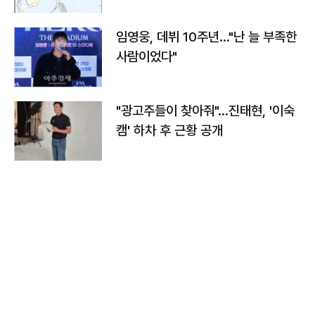
임영웅, 데뷔 10주년…"난 늘 부족한
사람이었다"
"광고주들이 찾아줘"…진태현, '이숙
캠' 하차 후 근황 공개