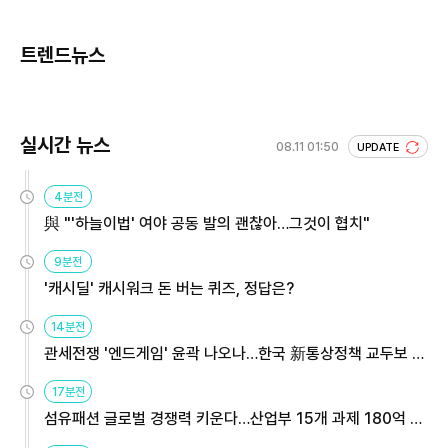
트렌드뉴스
실시간 뉴스
08.11 01:50
UPDATE
4분전
與 "'하늘이법' 여야 공동 발의 괜찮아…그것이 협치"
9분전
'캐시딜' 캐시워크 돈 버는 퀴즈, 정답은?
14분전
관세전쟁 '엔드게임' 윤곽 나오나…한국 新통상정책 교두보 활
용해야
17분전
섬유패션 글로벌 경쟁력 키운다…산업부 15개 과제 180억 지
원