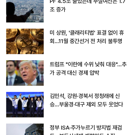
PF 4.5조 줄었는데 부실여신은 1.7
조 증가
미 상원, '클래리티법' 표결 없이 휴
회…11월 중간선거 전 처리 불투명
트럼프 "이란에 수위 낮춰 대응"…추
가 공격 대신 경제 압박
김민석, 강원·경북서 정청래에 신
승…부울경·대구 제외 모두 웃었다
정부 ISA·주가누르기 방지법 재검