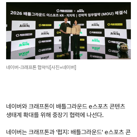
네이버-크래프톤 협약식[사진=네이버]
네이버와 크래프톤이 배틀그라운드 e스포츠 콘텐츠
생태계 확대를 위해 중장기 협력에 나선다.
네이버는 크래프톤과 '펍지: 배틀그라운드' e스포츠 콘