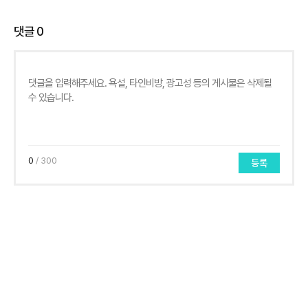
댓글
0
0
/ 300
등록