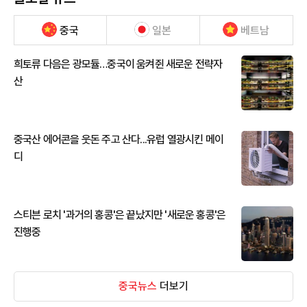
중국
일본
베트남
희토류 다음은 광모듈…중국이 움켜쥔 새로운 전략자
산
중국산 에어콘을 웃돈 주고 산다...유럽 열광시킨 메이
디
스티븐 로치 '과거의 홍콩'은 끝났지만 '새로운 홍콩'은
진행중
중국뉴스
더보기