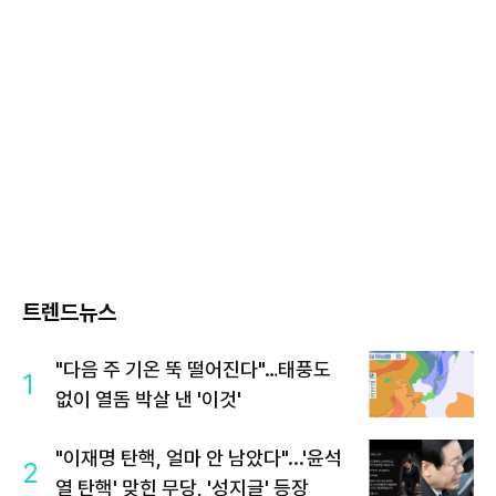
트렌드뉴스
"다음 주 기온 뚝 떨어진다"…태풍도
1
없이 열돔 박살 낸 '이것'
"이재명 탄핵, 얼마 안 남았다"...'윤석
2
열 탄핵' 맞힌 무당, '성지글' 등장