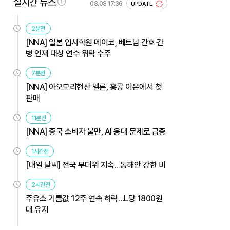
실시간 뉴스
08.08 17:36
UPDATE
2분전
[NNA] 일본 입시학원 메이코, 베트남 간호·간
병 인재 대상 연수 위탁 수주
7분전
[NNA] 아오모리현산 멜론, 홍콩 이온에서 첫
판매
11분전
[NNA] 중국 소비자 불만, AI 응대 문제로 급증
1시간전
[내일 날씨] 전국 무더위 지속…동해안 강한 비
2시간전
주유소 기름값 12주 연속 하락…L당 1800원
대 유지