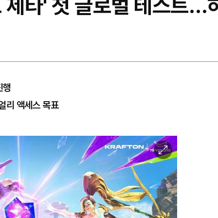
 제타' 첫 글로벌 테스트…
진행
 얼리 액세스 목표
이
미
지
확
대