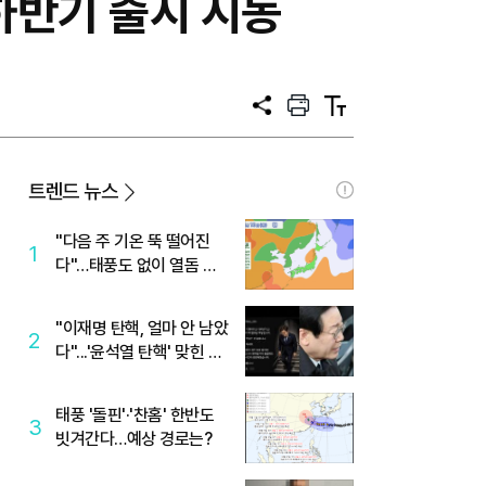
하반기 출시 시동
공
프
텍
유
린
스
트
트
크
기
트렌드 뉴스
"다음 주 기온 뚝 떨어진
1
다"…태풍도 없이 열돔 박
살 낸 '이것'
"이재명 탄핵, 얼마 안 남았
2
다"...'윤석열 탄핵' 맞힌 무
당, '성지글' 등장
태풍 '돌핀'·'찬홈' 한반도
3
빗겨간다…예상 경로는?