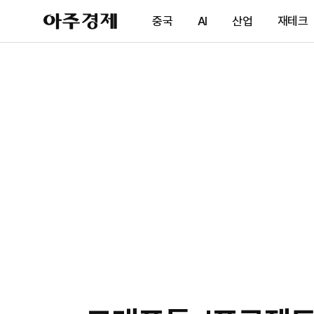
아
중국
AI
산업
재테크
주
경
제