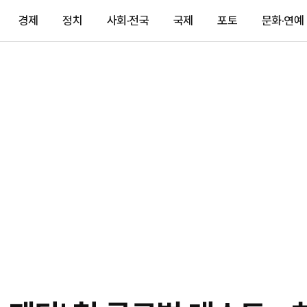
경제
정치
사회·전국
국제
포토
문화·연예