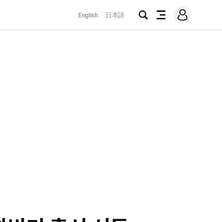
로
English
日本語
그
검
전
인
색
체
메
뉴