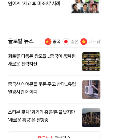
연예계 '사고 후 미조치' 사례
글로벌 뉴스
중국
일본
베트남
희토류 다음은 광모듈…중국이 움켜쥔
새로운 전략자산
중국산 에어콘을 웃돈 주고 산다...유럽
열광시킨 메이디
스티븐 로치 '과거의 홍콩'은 끝났지만
'새로운 홍콩'은 진행중