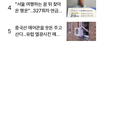
"서울 여행하는 꿈 뒤 찾아
4
온 행운"…327회차 연금
복권720+ 당첨번호조회
주목
중국산 에어콘을 웃돈 주고
5
산다...유럽 열광시킨 메이
디