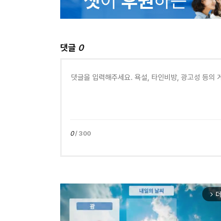
댓글
0
0
/ 300
더
arrow_forward_ios