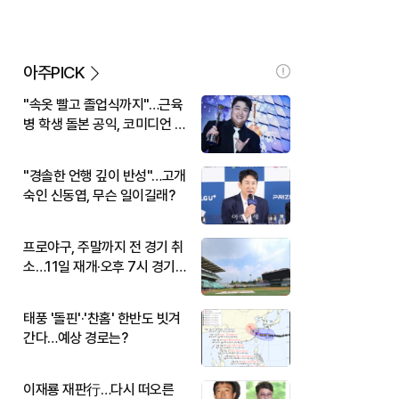
아주PICK
"속옷 빨고 졸업식까지"…근육
병 학생 돌본 공익, 코미디언 김
규원이었다
"경솔한 언행 깊이 반성"…고개
숙인 신동엽, 무슨 일이길래?
프로야구, 주말까지 전 경기 취
소…11일 재개·오후 7시 경기
시작
태풍 '돌핀'·'찬홈' 한반도 빗겨
간다…예상 경로는?
이재룡 재판行…다시 떠오른