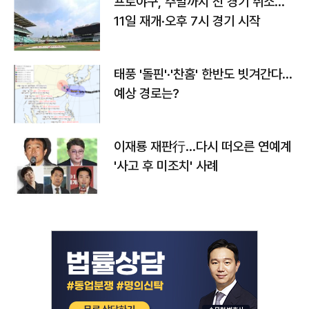
프로야구, 주말까지 전 경기 취소…
11일 재개·오후 7시 경기 시작
태풍 '돌핀'·'찬홈' 한반도 빗겨간다…
예상 경로는?
이재룡 재판行…다시 떠오른 연예계
'사고 후 미조치' 사례