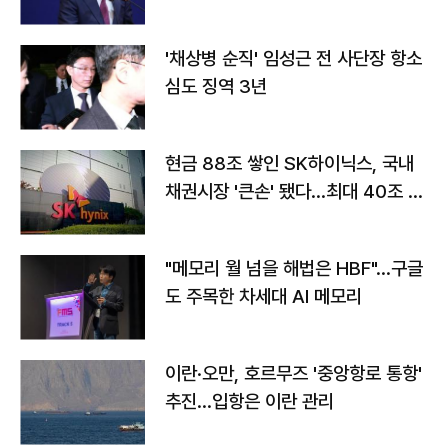
'채상병 순직' 임성근 전 사단장 항소
심도 징역 3년
현금 88조 쌓인 SK하이닉스, 국내
채권시장 '큰손' 됐다…최대 40조 투
자
"메모리 월 넘을 해법은 HBF"…구글
도 주목한 차세대 AI 메모리
이란·오만, 호르무즈 '중앙항로 통항'
추진…입항은 이란 관리