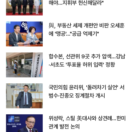
해야…지휘부 헌신해달라"
與, 부동산 세제 개편안 비판 오세훈
에 '맹공'…"공급 억제기"
합수본, 선관위 9곳 추가 압색…강남
·서초도 '투표율 허위 입력' 정황
국민의힘 윤리위, '돌려차기 실언' 서
범수·진종오 징계절차 개시
위성락, 스틸 美대사와 상견례…한미
관계 발전 논의