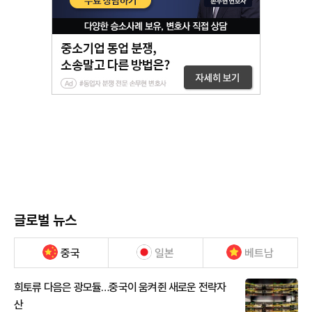
글로벌 뉴스
중국
일본
베트남
희토류 다음은 광모듈…중국이 움켜쥔 새로운 전략자
산