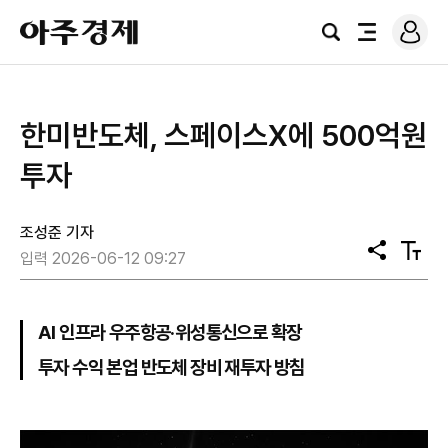
로
아
그
검
전
주
인
색
체
경
메
제
뉴
한미반도체, 스페이스X에 500억원
투자
조성준 기자
공
텍
입력 2026-06-12 09:27
유
스
트
크
기
AI 인프라 우주항공·위성통신으로 확장
투자 수익 본업 반도체 장비 재투자 방침