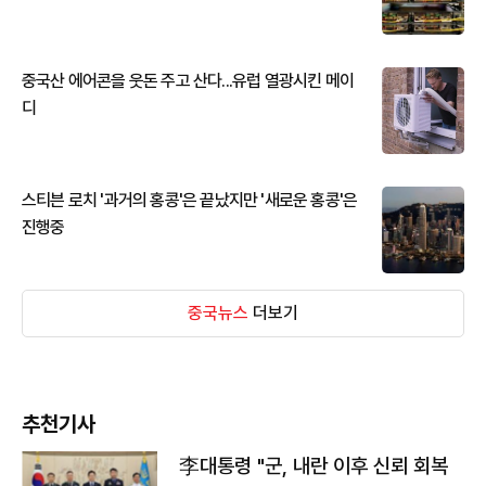
중국산 에어콘을 웃돈 주고 산다...유럽 열광시킨 메이
디
스티븐 로치 '과거의 홍콩'은 끝났지만 '새로운 홍콩'은
진행중
중국뉴스
더보기
추천기사
李대통령 "군, 내란 이후 신뢰 회복