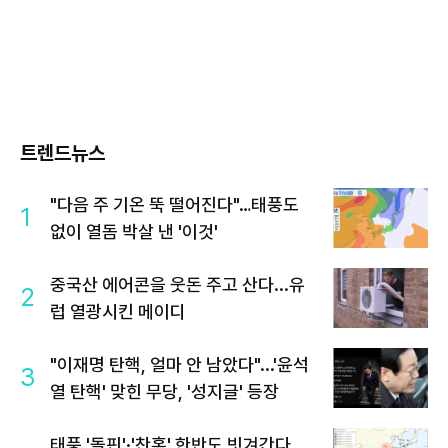
트렌드뉴스
"다음 주 기온 뚝 떨어진다"…태풍도
1
없이 열돔 박살 낸 '이것'
중국산 에어콘을 웃돈 주고 산다...유
2
럽 열광시킨 메이디
"이재명 탄핵, 얼마 안 남았다"...'윤석
3
열 탄핵' 맞힌 무당, '성지글' 등장
태풍 '돌핀'·'찬홈' 한반도 빗겨간다…