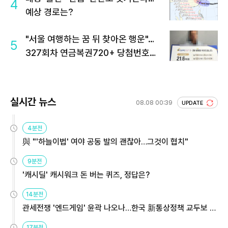
4
예상 경로는?
"서울 여행하는 꿈 뒤 찾아온 행운"…
5
327회차 연금복권720+ 당첨번호조
회 주목
실시간 뉴스
08.08 00:39
UPDATE
4분전
與 "'하늘이법' 여야 공동 발의 괜찮아…그것이 협치"
9분전
'캐시딜' 캐시워크 돈 버는 퀴즈, 정답은?
14분전
관세전쟁 '엔드게임' 윤곽 나오나…한국 新통상정책 교두보 활
용해야
17분전