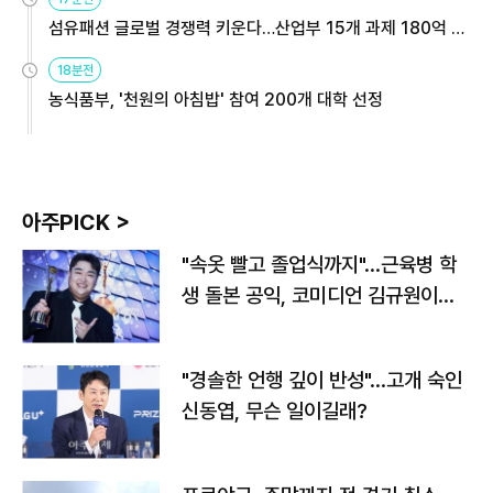
섬유패션 글로벌 경쟁력 키운다…산업부 15개 과제 180억 지
원
18분전
농식품부, '천원의 아침밥' 참여 200개 대학 선정
아주PICK >
"속옷 빨고 졸업식까지"…근육병 학
생 돌본 공익, 코미디언 김규원이었
다
"경솔한 언행 깊이 반성"…고개 숙인
신동엽, 무슨 일이길래?