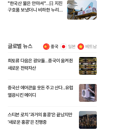
"한국산 물은 안마셔"…日 지진
구호품 보냈더니 비하한 누리
꾼
글로벌 뉴스
중국
일본
베트남
희토류 다음은 광모듈…중국이 움켜쥔
새로운 전략자산
중국산 에어콘을 웃돈 주고 산다...유럽
열광시킨 메이디
스티븐 로치 '과거의 홍콩'은 끝났지만
'새로운 홍콩'은 진행중