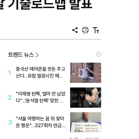
달 기술로드맵 발표
공
프
텍
유
린
스
트
트
크
기
트렌드 뉴스
중국산 에어콘을 웃돈 주고
1
산다...유럽 열광시킨 메이
디
"이재명 탄핵, 얼마 안 남았
2
다"...'윤석열 탄핵' 맞힌 무
당, '성지글' 등장
"서울 여행하는 꿈 뒤 찾아
3
온 행운"…327회차 연금
복권720+ 당첨번호조회