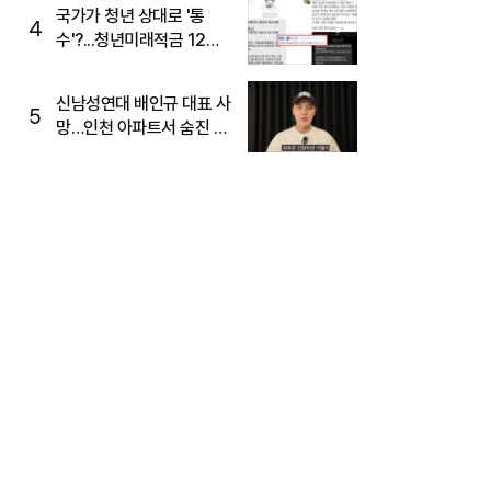
주목
국가가 청년 상대로 '통
4
수'?...청년미래적금 12%
준다더니 "응, 오류야"
신남성연대 배인규 대표 사
5
망…인천 아파트서 숨진 채
발견