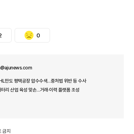
2
0
im@ajunews.com
 HL만도 평택공장 압수수색…중처법 위반 등 수사
배터리 산업 육성 맞손…거래·이력 플랫폼 조성
포 금지