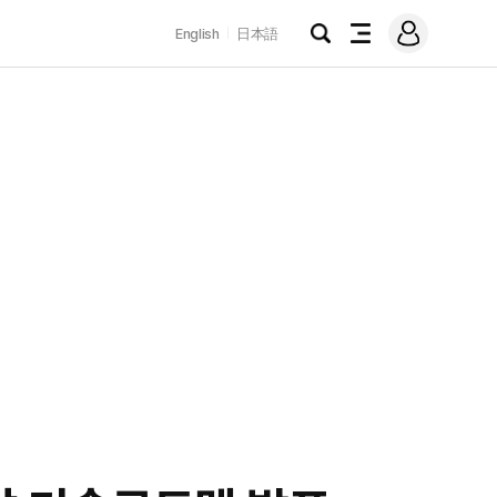
로
English
日本語
그
검
전
인
색
체
메
뉴