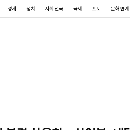
경제
정치
사회·전국
국제
포토
문화·연예