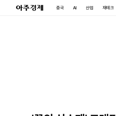
아
중국
AI
산업
재테크
주
경
제