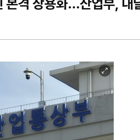
래핀 본격 상용화…산업부, 내
이
미
지
확
대