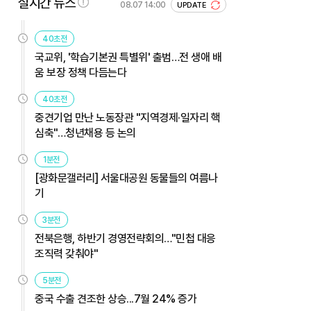
실시간 뉴스
08.07 14:00
UPDATE
40초전
국교위, '학습기본권 특별위' 출범…전 생애 배
움 보장 정책 다듬는다
40초전
중견기업 만난 노동장관 "지역경제·일자리 핵
심축"…청년채용 등 논의
1분전
[광화문갤러리] 서울대공원 동물들의 여름나
기
3분전
전북은행, 하반기 경영전략회의…"민첩 대응
조직력 갖춰야"
5분전
중국 수출 견조한 상승...7월 24% 증가