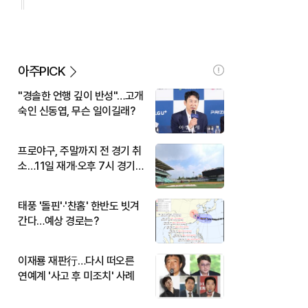
아주PICK
"경솔한 언행 깊이 반성"…고개
숙인 신동엽, 무슨 일이길래?
프로야구, 주말까지 전 경기 취
소…11일 재개·오후 7시 경기
시작
태풍 '돌핀'·'찬홈' 한반도 빗겨
간다…예상 경로는?
이재룡 재판行…다시 떠오른
연예계 '사고 후 미조치' 사례