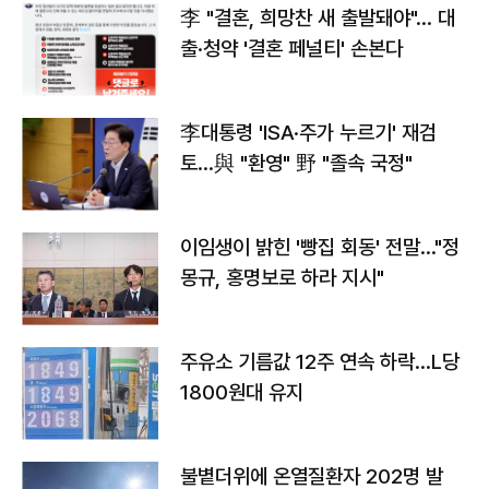
李 "결혼, 희망찬 새 출발돼야"… 대
출·청약 '결혼 페널티' 손본다
李대통령 'ISA·주가 누르기' 재검
토…與 "환영" 野 "졸속 국정"
이임생이 밝힌 '빵집 회동' 전말…"정
몽규, 홍명보로 하라 지시"
주유소 기름값 12주 연속 하락…L당
1800원대 유지
불볕더위에 온열질환자 202명 발