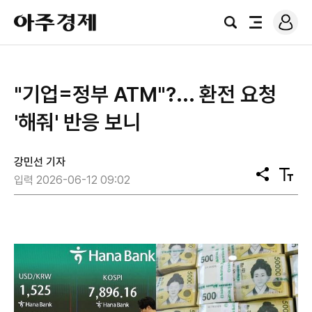
로
아
그
검
전
주
인
색
체
경
메
제
뉴
"기업=정부 ATM"?... 환전 요청
'해줘' 반응 보니
강민선 기자
공
텍
입력 2026-06-12 09:02
유
스
트
크
기