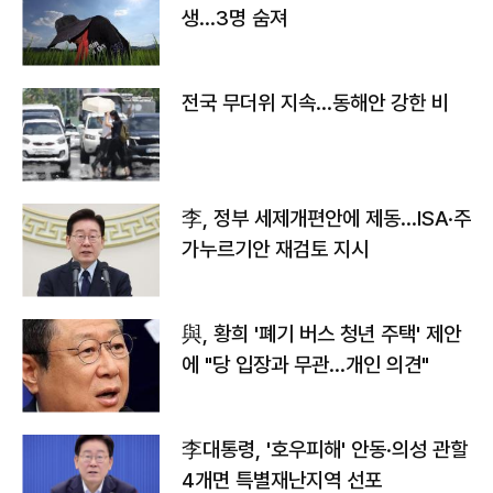
생…3명 숨져
전국 무더위 지속…동해안 강한 비
李, 정부 세제개편안에 제동…ISA·주
가누르기안 재검토 지시
與, 황희 '폐기 버스 청년 주택' 제안
에 "당 입장과 무관…개인 의견"
李대통령, '호우피해' 안동·의성 관할
4개면 특별재난지역 선포