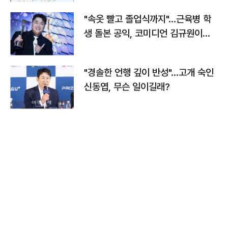
"속옷 빨고 졸업식까지"…근육병 학
생 돌본 공익, 코미디언 김규원이었
다
"경솔한 언행 깊이 반성"…고개 숙인
신동엽, 무슨 일이길래?