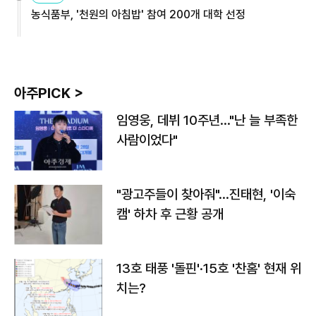
농식품부, '천원의 아침밥' 참여 200개 대학 선정
아주PICK >
임영웅, 데뷔 10주년…"난 늘 부족한
사람이었다"
"광고주들이 찾아줘"…진태현, '이숙
캠' 하차 후 근황 공개
13호 태풍 '돌핀'·15호 '찬홈' 현재 위
치는?