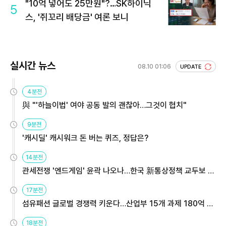
"10억 넣어도 25만원"?…SK하이닉
5
스, '쥐꼬리 배당금' 여론 보니
실시간 뉴스
08.10 01:06
UPDATE
4분전
與 "'하늘이법' 여야 공동 발의 괜찮아…그것이 협치"
9분전
'캐시딜' 캐시워크 돈 버는 퀴즈, 정답은?
14분전
관세전쟁 '엔드게임' 윤곽 나오나…한국 新통상정책 교두보 활
용해야
17분전
섬유패션 글로벌 경쟁력 키운다…산업부 15개 과제 180억 지
원
18분전