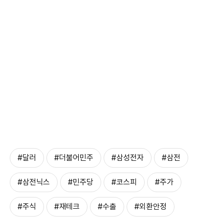
#달러
#더불어민주
#삼성전자
#삼전
#삼전닉스
#민주당
#코스피
#주가
#주식
#재테크
#수출
#외환안정