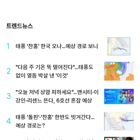
트렌드뉴스
1
태풍 '찬홈' 한국 오나…예상 경로 보니
"다음 주 기온 뚝 떨어진다"…태풍도
2
없이 열돔 박살 낸 '이것'
"오늘 저녁 상암 피하세요"…맨시티·이
3
강인·리센느 뜬다, 6호선 혼잡 예상
태풍 '돌핀'·'찬홈' 한반도 빗겨간다…
4
예상 경로는?