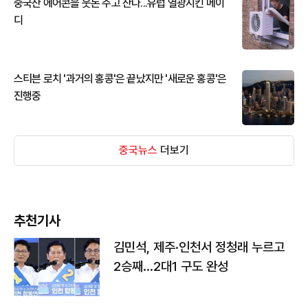
중국산 에어콘을 웃돈 주고 산다...유럽 열광시킨 메이
디
스티븐 로치 '과거의 홍콩'은 끝났지만 '새로운 홍콩'은
진행중
중국뉴스
더보기
추천기사
김민석, 제주·인천서 정청래 누르고
2승째…2대1 구도 완성