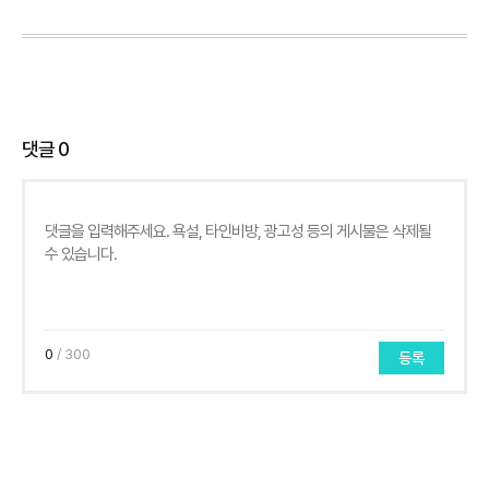
댓글
0
0
/ 300
등록