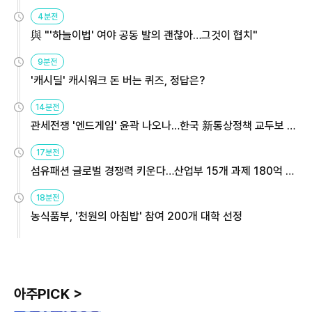
4분전
與 "'하늘이법' 여야 공동 발의 괜찮아…그것이 협치"
9분전
'캐시딜' 캐시워크 돈 버는 퀴즈, 정답은?
14분전
관세전쟁 '엔드게임' 윤곽 나오나…한국 新통상정책 교두보 활
용해야
17분전
섬유패션 글로벌 경쟁력 키운다…산업부 15개 과제 180억 지
원
18분전
농식품부, '천원의 아침밥' 참여 200개 대학 선정
아주PICK >