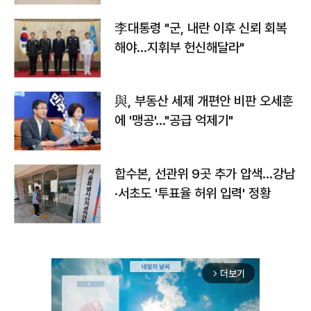
李대통령 "군, 내란 이후 신뢰 회복
해야…지휘부 헌신해달라"
與, 부동산 세제 개편안 비판 오세훈
에 '맹공'…"공급 억제기"
합수본, 선관위 9곳 추가 압색…강남
·서초도 '투표율 허위 입력' 정황
더보기
arrow_forward_ios