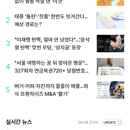
없이 열돔 박살 낸 '이것'
태풍 '돌핀'·'찬홈' 한반도 빗겨간다…
2
예상 경로는?
"이재명 탄핵, 얼마 안 남았다"...'윤석
3
열 탄핵' 맞힌 무당, '성지글' 등장
"서울 여행하는 꿈 뒤 찾아온 행운"…
4
327회차 연금복권720+ 당첨번호조
회 주목
버거·커피·치킨까지 줄줄이 매물…외
5
식 프랜차이즈 M&A '활기'
실시간 뉴스
08.08 21:06
UPDATE