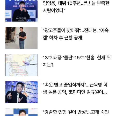
임영웅, 데뷔 10주년…"난 늘 부족한
사람이었다"
"광고주들이 찾아줘"…진태현, '이숙
캠' 하차 후 근황 공개
13호 태풍 '돌핀'·15호 '찬홈' 현재 위
치는?
"속옷 빨고 졸업식까지"…근육병 학
생 돌본 공익, 코미디언 김규원이었
다
"경솔한 언행 깊이 반성"…고개 숙인