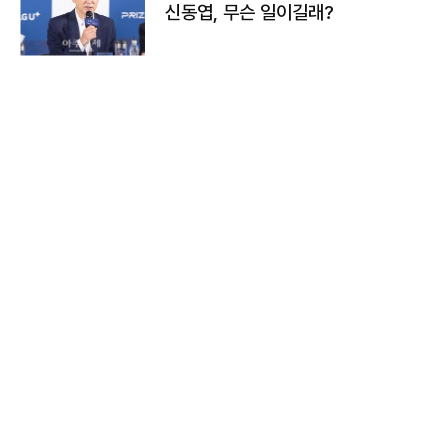
신동엽, 무슨 일이길래?