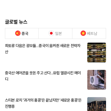
글로벌 뉴스
중국
일본
베트남
희토류 다음은 광모듈…중국이 움켜쥔 새로운 전략자
산
중국산 에어콘을 웃돈 주고 산다...유럽 열광시킨 메이
디
스티븐 로치 '과거의 홍콩'은 끝났지만 '새로운 홍콩'은
진행중