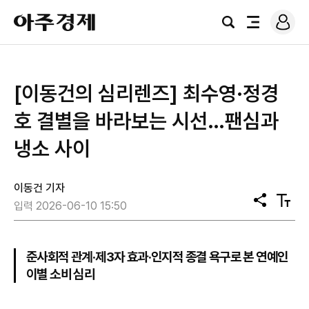
로
아
그
검
전
주
인
색
체
경
메
제
뉴
[이동건의 심리렌즈] 최수영·정경
호 결별을 바라보는 시선…팬심과
냉소 사이
이동건 기자
공
텍
입력 2026-06-10 15:50
유
스
트
크
기
준사회적 관계·제3자 효과·인지적 종결 욕구로 본 연예인
이별 소비 심리