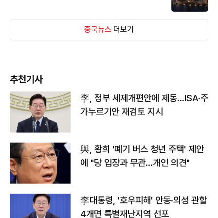
중국뉴스
더보기
추천기사
李, 정부 세제개편안에 제동…ISA·주
가누르기안 재검토 지시
與, 황희 '폐기 버스 청년 주택' 제안
에 "당 입장과 무관…개인 의견"
李대통령, '호우피해' 안동·의성 관할
4개면 특별재난지역 선포