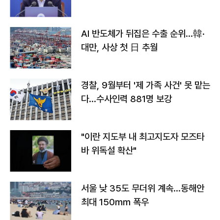
AI 반도체가 뒤집은 수출 순위…韓·
대만, 사상 첫 日 추월
경찰, 9월부터 '제 가족 사건' 못 맡는
다…수사인력 881명 보강
"이란 지도부 내 최고지도자 모즈타
바 위독설 확산"
서울 낮 35도 무더위 계속…동해안
최대 150㎜ 폭우