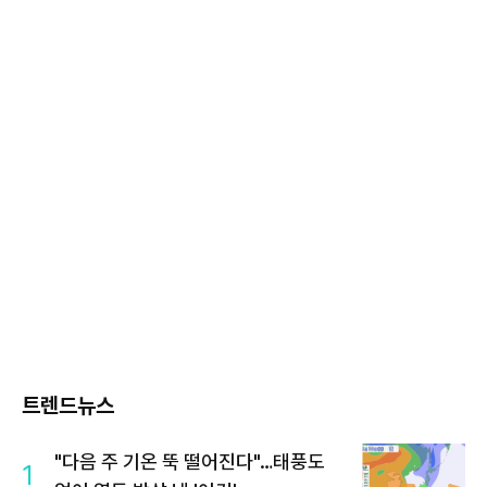
트렌드뉴스
"다음 주 기온 뚝 떨어진다"…태풍도
1