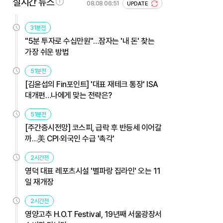
실시간 뉴스
08.08 06:51
UPDATE
31분전
"5분 투자로 수십만원"…잠자는 '내 돈' 찾는
가장 쉬운 방법
51분전
[김윤섭의 Fin포인트] '대표 재테크 통장' ISA
대개편…나에게 맞는 전략은?
51분전
[주간증시전망] 코스피, 급락 후 반등세 이어갈
까…美 CPI·외국인 수급 '촉각'
2시간전
영덕 대표 레포츠시설 '별파랑 집라인' 오는 11
일 재개장
2시간전
영양고추 H.O.T Festival, 19년째 서울광장서