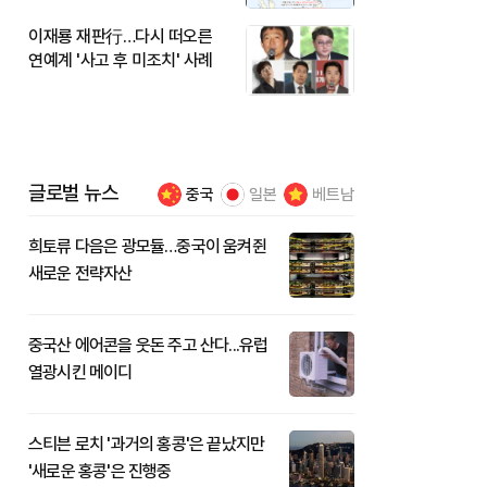
이재룡 재판行…다시 떠오른
연예계 '사고 후 미조치' 사례
글로벌 뉴스
중국
일본
베트남
희토류 다음은 광모듈…중국이 움켜쥔
새로운 전략자산
중국산 에어콘을 웃돈 주고 산다...유럽
열광시킨 메이디
스티븐 로치 '과거의 홍콩'은 끝났지만
'새로운 홍콩'은 진행중