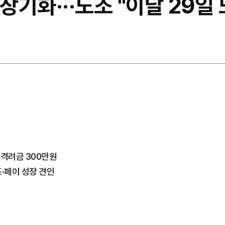
장기화···노조 "이달 29일 
·격려금 300만원
즈·페이 성장 견인