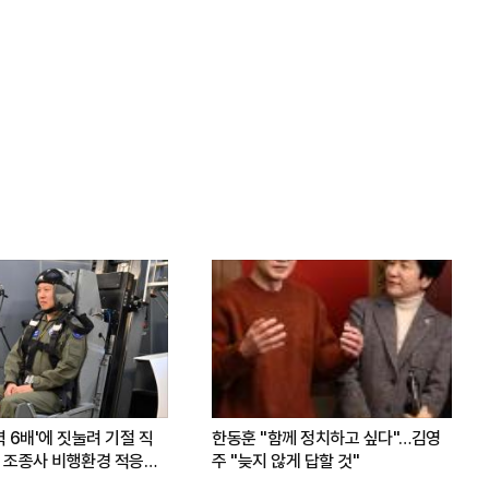
력 6배'에 짓눌려 기절 직
한동훈 "함께 정치하고 싶다"…김영
 조종사 비행환경 적응훈
주 "늦지 않게 답할 것"