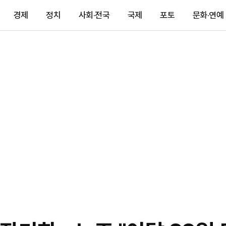
경제
정치
사회·전국
국제
포토
문화·연예