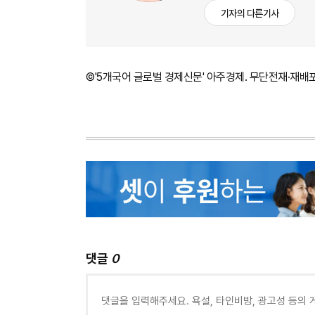
기자의 다른기사
©'5개국어 글로벌 경제신문' 아주경제. 무단전재·재배
댓글
0