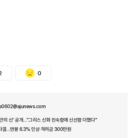
2
0
us0602@ajunews.com
오만의 신' 공개…"그리스 신화 친숙함에 신선함 더했다"
타결…연봉 6.3% 인상·격려금 300만원