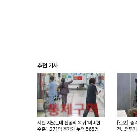
추천
기사
시한 지났는데 전공의 복귀 '미미한
[르포] '중
수준'...271명 추가돼 누적 565명
전…전투기
련(영상)