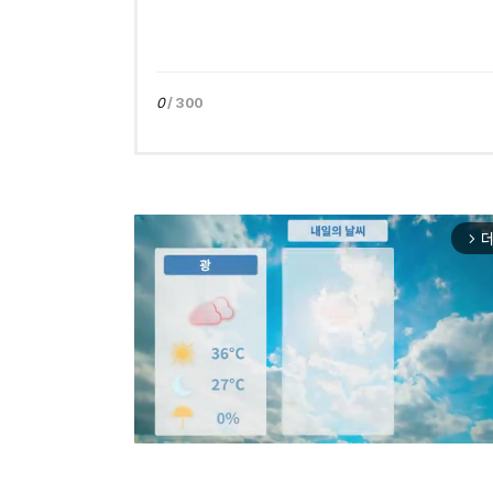
0
/ 300
더
arrow_forward_ios