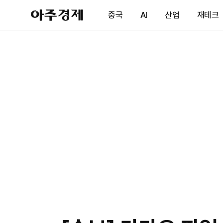
아
중국
AI
산업
재테크
주
경
제