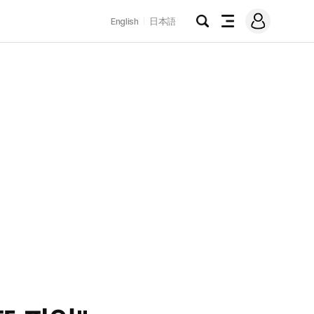
로
English
日本語
그
검
전
인
색
체
메
뉴