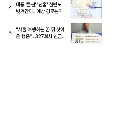
태풍 '돌핀'·'찬홈' 한반도
4
빗겨간다…예상 경로는?
"서울 여행하는 꿈 뒤 찾아
5
온 행운"…327회차 연금
복권720+ 당첨번호조회
주목