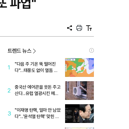
또 파업"
공
프
텍
유
린
스
트
트
크
기
트렌드 뉴스
"다음 주 기온 뚝 떨어진
1
다"…태풍도 없이 열돔 박
살 낸 '이것'
중국산 에어콘을 웃돈 주고
2
산다...유럽 열광시킨 메이
디
"이재명 탄핵, 얼마 안 남았
3
다"...'윤석열 탄핵' 맞힌 무
당, '성지글' 등장