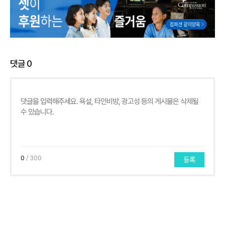
댓글
0
0
/ 300
등록