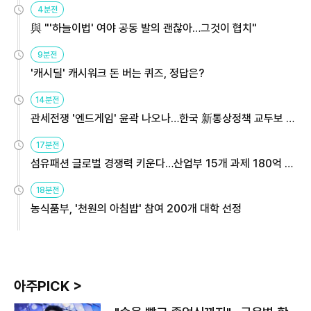
4분전
與 "'하늘이법' 여야 공동 발의 괜찮아…그것이 협치"
9분전
'캐시딜' 캐시워크 돈 버는 퀴즈, 정답은?
14분전
관세전쟁 '엔드게임' 윤곽 나오나…한국 新통상정책 교두보 활
용해야
17분전
섬유패션 글로벌 경쟁력 키운다…산업부 15개 과제 180억 지
원
18분전
농식품부, '천원의 아침밥' 참여 200개 대학 선정
아주PICK >