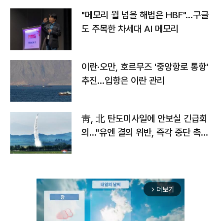
"메모리 월 넘을 해법은 HBF"…구글
도 주목한 차세대 AI 메모리
이란·오만, 호르무즈 '중앙항로 통항'
추진…입항은 이란 관리
靑, 北 탄도미사일에 안보실 긴급회
의…"유엔 결의 위반, 즉각 중단 촉
구"
더보기
arrow_forward_ios