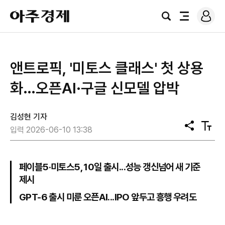
로
아
그
검
전
주
인
색
체
경
메
제
뉴
앤트로픽, '미토스 클래스' 첫 상용
화…오픈AI·구글 신모델 압박
김성현 기자
공
텍
입력 2026-06-10 13:38
유
스
트
크
기
페이블5·미토스5, 10일 출시...성능 갱신넘어 새 기준
제시
GPT-6 출시 미룬 오픈AI...IPO 앞두고 흥행 우려도