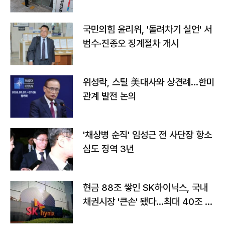
국민의힘 윤리위, '돌려차기 실언' 서
범수·진종오 징계절차 개시
위성락, 스틸 美대사와 상견례…한미
관계 발전 논의
'채상병 순직' 임성근 전 사단장 항소
심도 징역 3년
현금 88조 쌓인 SK하이닉스, 국내
채권시장 '큰손' 됐다…최대 40조 투
자