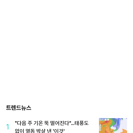
트렌드뉴스
"다음 주 기온 뚝 떨어진다"…태풍도
1
없이 열돔 박살 낸 '이것'