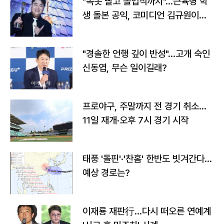
"속옷 빨고 졸업식까지"…근육병 학
생 돌본 공익, 코미디언 김규원이었
다
"경솔한 언행 깊이 반성"…고개 숙인
신동엽, 무슨 일이길래?
프로야구, 주말까지 전 경기 취소…
11일 재개·오후 7시 경기 시작
태풍 '돌핀'·'찬홈' 한반도 빗겨간다…
예상 경로는?
이재룡 재판行…다시 떠오른 연예계