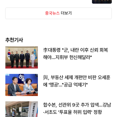
중국뉴스
더보기
추천기사
李대통령 "군, 내란 이후 신뢰 회복
해야…지휘부 헌신해달라"
與, 부동산 세제 개편안 비판 오세훈
에 '맹공'…"공급 억제기"
합수본, 선관위 9곳 추가 압색…강남
·서초도 '투표율 허위 입력' 정황