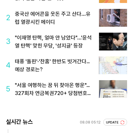
중국산 에어콘을 웃돈 주고 산다...유
2
럽 열광시킨 메이디
"이재명 탄핵, 얼마 안 남았다"...'윤석
3
열 탄핵' 맞힌 무당, '성지글' 등장
태풍 '돌핀'·'찬홈' 한반도 빗겨간다…
4
예상 경로는?
"서울 여행하는 꿈 뒤 찾아온 행운"…
5
327회차 연금복권720+ 당첨번호조
회 주목
실시간 뉴스
08.08 05:12
UPDATE