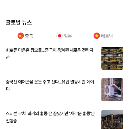
글로벌 뉴스
중국
일본
베트남
희토류 다음은 광모듈…중국이 움켜쥔 새로운 전략자
산
중국산 에어콘을 웃돈 주고 산다...유럽 열광시킨 메이
디
스티븐 로치 '과거의 홍콩'은 끝났지만 '새로운 홍콩'은
진행중