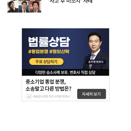
'사고 후 미조치' 사례