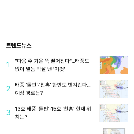
트렌드뉴스
"다음 주 기온 뚝 떨어진다"…태풍도
1
없이 열돔 박살 낸 '이것'
태풍 '돌핀'·'찬홈' 한반도 빗겨간다…
2
예상 경로는?
13호 태풍 '돌핀'·15호 '찬홈' 현재 위
3
치는?