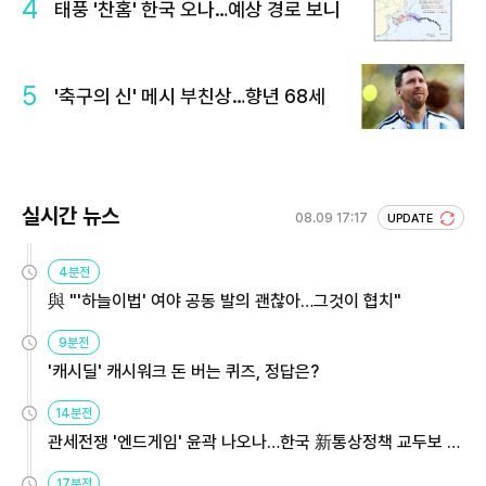
4
태풍 '찬홈' 한국 오나…예상 경로 보니
5
'축구의 신' 메시 부친상…향년 68세
실시간 뉴스
08.09 17:17
UPDATE
4분전
與 "'하늘이법' 여야 공동 발의 괜찮아…그것이 협치"
9분전
'캐시딜' 캐시워크 돈 버는 퀴즈, 정답은?
14분전
관세전쟁 '엔드게임' 윤곽 나오나…한국 新통상정책 교두보 활
용해야
17분전