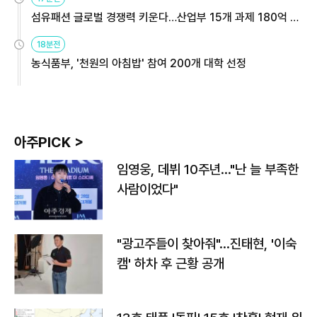
섬유패션 글로벌 경쟁력 키운다…산업부 15개 과제 180억 지
원
18분전
농식품부, '천원의 아침밥' 참여 200개 대학 선정
아주PICK >
임영웅, 데뷔 10주년…"난 늘 부족한
사람이었다"
"광고주들이 찾아줘"…진태현, '이숙
캠' 하차 후 근황 공개