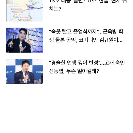
13호 태풍 '돌핀'·15호 '찬홈' 현재 위
치는?
"속옷 빨고 졸업식까지"…근육병 학
생 돌본 공익, 코미디언 김규원이었
다
"경솔한 언행 깊이 반성"…고개 숙인
신동엽, 무슨 일이길래?