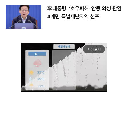
李대통령, '호우피해' 안동·의성 관할
4개면 특별재난지역 선포
더보기
arrow_forward_ios
Unmute