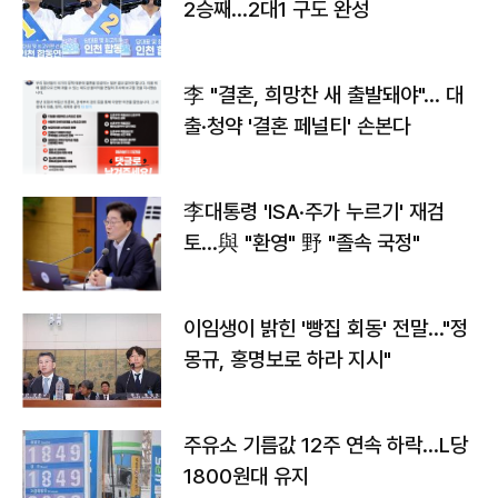
2승째…2대1 구도 완성
李 "결혼, 희망찬 새 출발돼야"… 대
출·청약 '결혼 페널티' 손본다
李대통령 'ISA·주가 누르기' 재검
토…與 "환영" 野 "졸속 국정"
이임생이 밝힌 '빵집 회동' 전말…"정
몽규, 홍명보로 하라 지시"
주유소 기름값 12주 연속 하락…L당
1800원대 유지