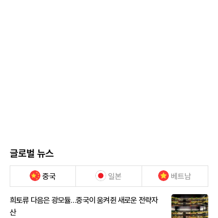
글로벌 뉴스
중국
일본
베트남
희토류 다음은 광모듈…중국이 움켜쥔 새로운 전략자
산