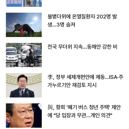
불볕더위에 온열질환자 202명 발
생…3명 숨져
전국 무더위 지속…동해안 강한 비
李, 정부 세제개편안에 제동…ISA·주
가누르기안 재검토 지시
與, 황희 '폐기 버스 청년 주택' 제안
에 "당 입장과 무관…개인 의견"