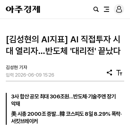
로
아
그
검
전
주
인
색
체
경
메
제
뉴
[김성현의 AI지표] AI 직접투자 시
대 열리자…반도체 '대리전' 끝났다
김성현 기자
공
텍
입력 2026-06-09 15:26
유
스
트
크
기
3사 합산 공모 최대 306조원…반도체·기술주엔 장기
악재
美 시총 2000조 증발...韓 코스피도 8일 8.29% 폭락·
서킷브레이커