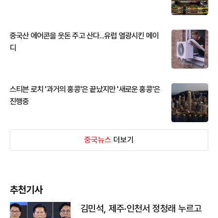
중국산 에어콘을 웃돈 주고 산다...유럽 열광시킨 메이
디
스티븐 로치 '과거의 홍콩'은 끝났지만 '새로운 홍콩'은
진행중
중국뉴스
더보기
추천기사
김민석, 제주·인천서 정청래 누르고