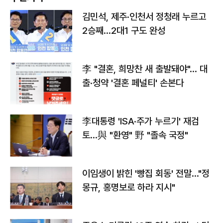
김민석, 제주·인천서 정청래 누르고
2승째…2대1 구도 완성
李 "결혼, 희망찬 새 출발돼야"… 대
출·청약 '결혼 페널티' 손본다
李대통령 'ISA·주가 누르기' 재검
토…與 "환영" 野 "졸속 국정"
이임생이 밝힌 '빵집 회동' 전말…"정
몽규, 홍명보로 하라 지시"