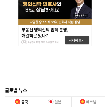
글로벌 뉴스
중국
일본
베트남