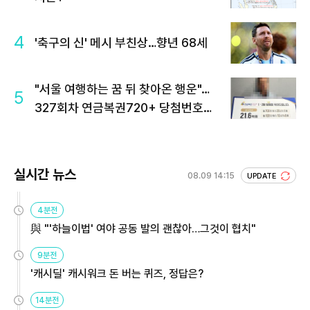
4
'축구의 신' 메시 부친상…향년 68세
"서울 여행하는 꿈 뒤 찾아온 행운"…
5
327회차 연금복권720+ 당첨번호조
회 주목
실시간 뉴스
08.09 14:15
UPDATE
4분전
與 "'하늘이법' 여야 공동 발의 괜찮아…그것이 협치"
9분전
'캐시딜' 캐시워크 돈 버는 퀴즈, 정답은?
14분전