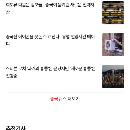
희토류 다음은 광모듈…중국이 움켜쥔 새로운 전략자
산
중국산 에어콘을 웃돈 주고 산다...유럽 열광시킨 메이
디
스티븐 로치 '과거의 홍콩'은 끝났지만 '새로운 홍콩'은
진행중
중국뉴스
더보기
추천기사