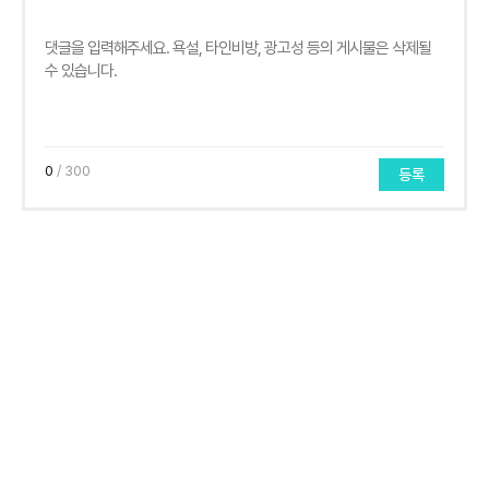
0
/ 300
등록