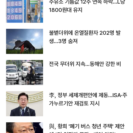
주유소 기름값 12주 연속 하락…L당
1800원대 유지
불볕더위에 온열질환자 202명 발
생…3명 숨져
전국 무더위 지속…동해안 강한 비
李, 정부 세제개편안에 제동…ISA·주
가누르기안 재검토 지시
與, 황희 '폐기 버스 청년 주택' 제안