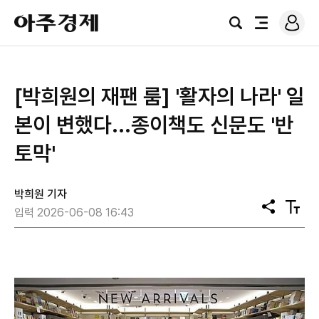
로
아
그
검
전
주
인
색
체
경
메
제
뉴
[박희원의 재팬 룸] '활자의 나라' 일
본이 변했다...종이책도 신문도 '반
토막'
박희원 기자
공
텍
입력 2026-06-08 16:43
유
스
트
크
기