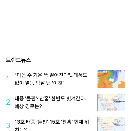
트렌드뉴스
"다음 주 기온 뚝 떨어진다"…태풍도
1
없이 열돔 박살 낸 '이것'
태풍 '돌핀'·'찬홈' 한반도 빗겨간다…
2
예상 경로는?
13호 태풍 '돌핀'·15호 '찬홈' 현재 위
3
치는?