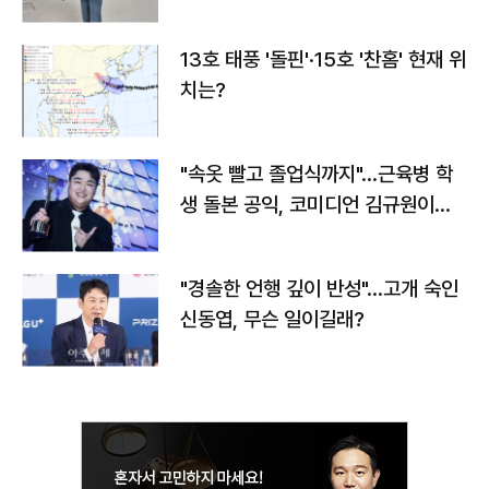
13호 태풍 '돌핀'·15호 '찬홈' 현재 위
치는?
"속옷 빨고 졸업식까지"…근육병 학
생 돌본 공익, 코미디언 김규원이었
다
"경솔한 언행 깊이 반성"…고개 숙인
신동엽, 무슨 일이길래?