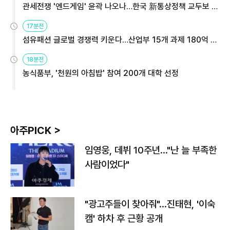
관세전쟁 '엔드게임' 윤곽 나오나…한국 新통상정책 교두보 활
용해야
17분전
섬유패션 글로벌 경쟁력 키운다…산업부 15개 과제 180억 지
원
18분전
농식품부, '천원의 아침밥' 참여 200개 대학 선정
아주PICK >
임영웅, 데뷔 10주년…"난 늘 부족한
사람이었다"
"광고주들이 찾아줘"…진태현, '이숙
캠' 하차 후 근황 공개