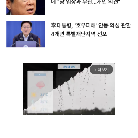
에 "당 입장과 무관…개인 의견"
李대통령, '호우피해' 안동·의성 관할
4개면 특별재난지역 선포
더보기
arrow_forward_ios
Unmute