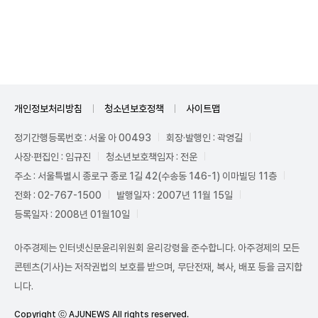
Unmute
개인정보처리방침
청소년보호정책
사이트맵
정기간행등록번호 : 서울 아 00493
회장·발행인 : 곽영길
사장·편집인 : 임규진
청소년보호책임자 : 전운
주소 : 서울특별시 종로구 종로 1길 42(수송동 146-1) 이마빌딩 11층
전화 : 02-767-1500
발행일자 : 2007년 11월 15일
등록일자 : 2008년 01월10일
아주경제는 인터넷신문윤리위원회 윤리강령을 준수합니다. 아주경제의 모든
콘텐츠(기사)는 저작권법의 보호를 받으며, 무단전재, 복사, 배포 등을 금지합
니다.
Copyright ⓒ AJUNEWS All rights reserved.