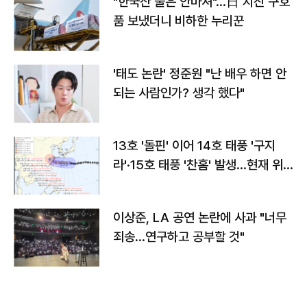
"한국산 물은 안마셔"…日 지진 구호
품 보냈더니 비하한 누리꾼
'태도 논란' 정준원 "난 배우 하면 안
되는 사람인가? 생각 했다"
13호 '돌핀' 이어 14호 태풍 '구지
라'·15호 태풍 '찬홈' 발생…현재 위
치와 이동경로는?
이상준, LA 공연 논란에 사과 "너무
죄송…연구하고 공부할 것"