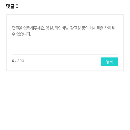
댓글
0
0
/ 300
등록