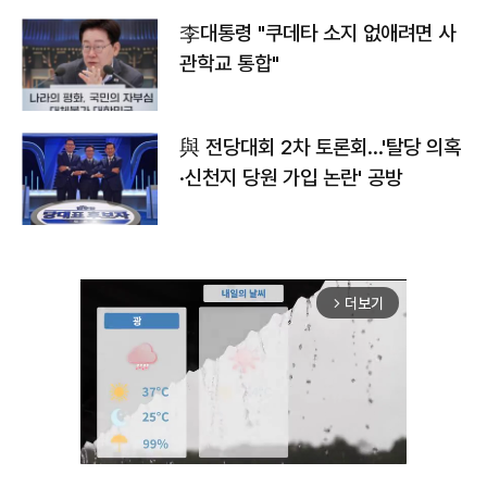
李대통령 "쿠데타 소지 없애려면 사
관학교 통합"
與 전당대회 2차 토론회…'탈당 의혹
·신천지 당원 가입 논란' 공방
더보기
arrow_forward_ios