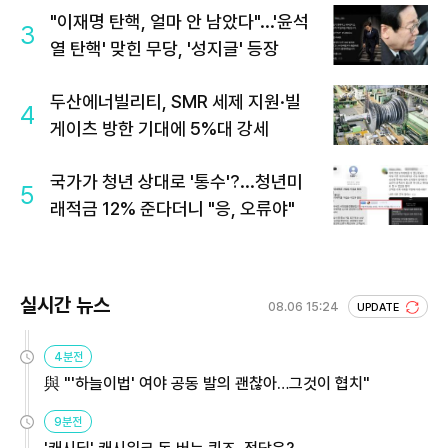
"이재명 탄핵, 얼마 안 남았다"...'윤석
3
열 탄핵' 맞힌 무당, '성지글' 등장
두산에너빌리티, SMR 세제 지원·빌
4
게이츠 방한 기대에 5%대 강세
국가가 청년 상대로 '통수'?...청년미
5
래적금 12% 준다더니 "응, 오류야"
실시간 뉴스
08.06 15:24
UPDATE
4분전
與 "'하늘이법' 여야 공동 발의 괜찮아…그것이 협치"
9분전