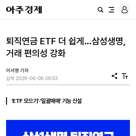
로
아
그
검
전
주
인
색
체
경
메
제
뉴
퇴직연금 ETF 더 쉽게…삼성생명,
거래 편의성 강화
이서영 기자
공
텍
입력 2026-06-08 09:53
유
스
트
크
기
'ETF 모으기'·'일괄매매' 기능 신설