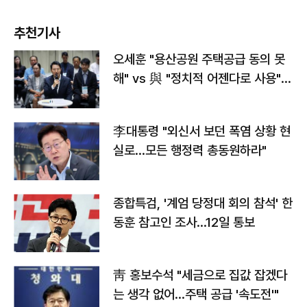
추천기사
오세훈 "용산공원 주택공급 동의 못
해" vs 與 "정치적 어젠다로 사용"
맞불
李대통령 "외신서 보던 폭염 상황 현
실로…모든 행정력 총동원하라"
종합특검, '계엄 당정대 회의 참석' 한
동훈 참고인 조사...12일 통보
靑 홍보수석 "세금으로 집값 잡겠다
는 생각 없어…주택 공급 '속도전'"