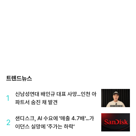
트렌드뉴스
신남성연대 배인규 대표 사망…인천 아
1
파트서 숨진 채 발견
샌디스크, AI 수요에 '매출 4.7배'…가
2
이던스 실망에 '주가는 하락'