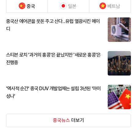
중국
일본
베트남
중국산 에어콘을 웃돈 주고 산다...유럽 열광시킨 메이
디
스티븐 로치 '과거의 홍콩'은 끝났지만 '새로운 홍콩'은
진행중
'역사적 순간' 중국 DUV 개발업체는 설립 3년된 '아이
성나'
중국뉴스
더보기