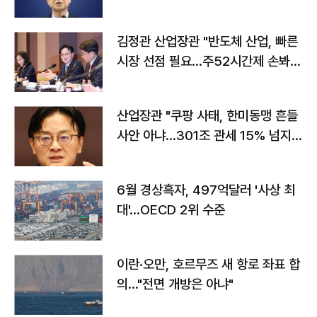
김정관 산업장관 "반도체 산업, 빠른
시장 선점 필요…주52시간제 손봐
야"
산업장관 "쿠팡 사태, 한미동맹 흔들
사안 아냐…301조 관세 15% 넘지
않도록 협의"
6월 경상흑자, 497억달러 '사상 최
대'…OECD 2위 수준
이란·오만, 호르무즈 새 항로 좌표 합
의…"전면 개방은 아냐"