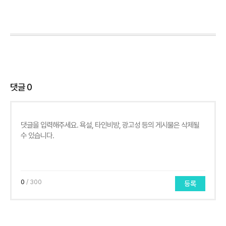
댓글
0
0
/ 300
등록