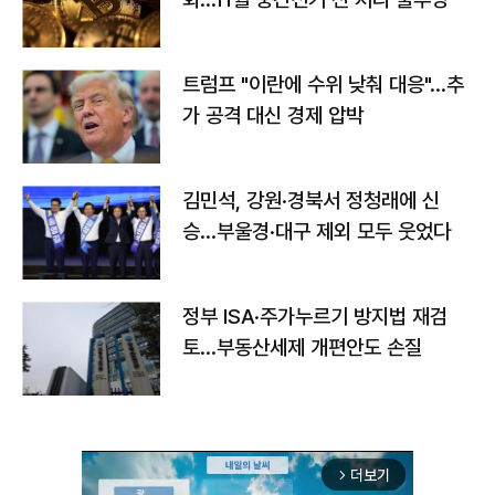
트럼프 "이란에 수위 낮춰 대응"…추
가 공격 대신 경제 압박
김민석, 강원·경북서 정청래에 신
승…부울경·대구 제외 모두 웃었다
정부 ISA·주가누르기 방지법 재검
토…부동산세제 개편안도 손질
더보기
arrow_forward_ios