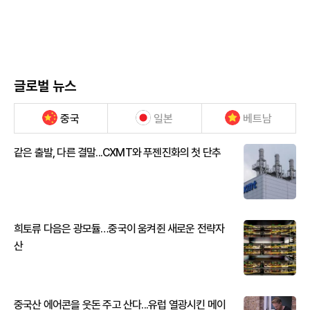
글로벌 뉴스
중국
일본
베트남
같은 출발, 다른 결말...CXMT와 푸젠진화의 첫 단추
희토류 다음은 광모듈…중국이 움켜쥔 새로운 전략자
산
중국산 에어콘을 웃돈 주고 산다...유럽 열광시킨 메이