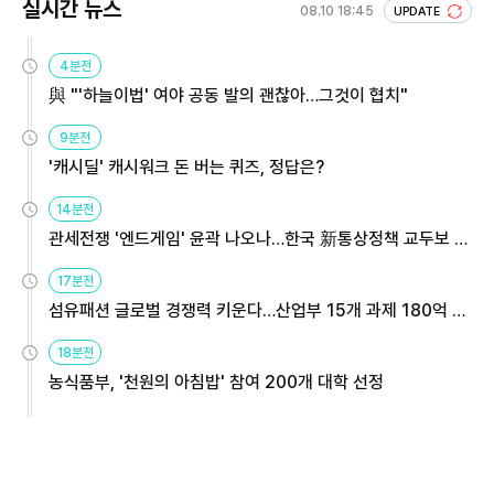
실시간 뉴스
08.10 18:45
UPDATE
4분전
與 "'하늘이법' 여야 공동 발의 괜찮아…그것이 협치"
9분전
'캐시딜' 캐시워크 돈 버는 퀴즈, 정답은?
14분전
관세전쟁 '엔드게임' 윤곽 나오나…한국 新통상정책 교두보 활
용해야
17분전
섬유패션 글로벌 경쟁력 키운다…산업부 15개 과제 180억 지
원
18분전
농식품부, '천원의 아침밥' 참여 200개 대학 선정