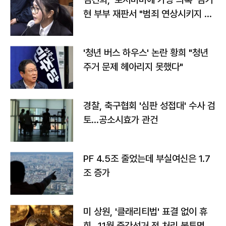
현 부부 재판서 "범죄 연상시키지 말
라"
'청년 버스 하우스' 논란 황희 "청년
주거 문제 헤아리지 못했다"
경찰, 축구협회 '심판 성접대' 수사 검
토…공소시효가 관건
PF 4.5조 줄었는데 부실여신은 1.7
조 증가
미 상원, '클래리티법' 표결 없이 휴
회…11월 중간선거 전 처리 불투명