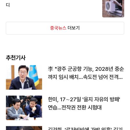
디
중국뉴스
더보기
추천기사
李 "광주 군공항 기능, 2028년 중순
까지 임시 배치…속도전 넘어 전격
전"
한미, 17∼27일 '을지 자유의 방패'
연습…전작권 전환 시험대
김건희, '로저비비에 가방 의혹' 김기