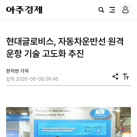
로
아
그
검
전
주
인
색
체
경
메
제
뉴
현대글로비스, 자동차운반선 원격
운항 기술 고도화 추진
한지연 기자
공
텍
입력 2026-06-08 08:45
유
스
트
크
기