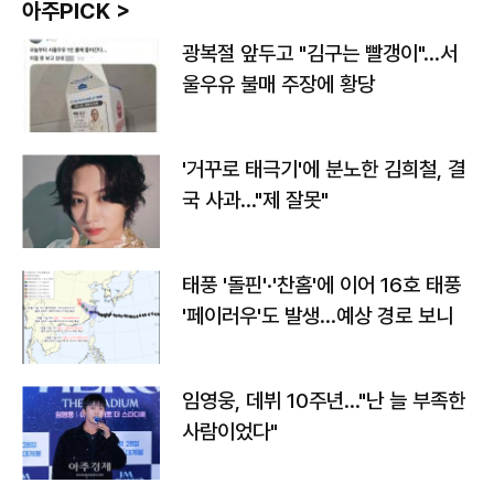
아주PICK >
광복절 앞두고 "김구는 빨갱이"…서
울우유 불매 주장에 황당
'거꾸로 태극기'에 분노한 김희철, 결
국 사과…"제 잘못"
태풍 '돌핀'·'찬홈'에 이어 16호 태풍
'페이러우'도 발생…예상 경로 보니
임영웅, 데뷔 10주년…"난 늘 부족한
사람이었다"