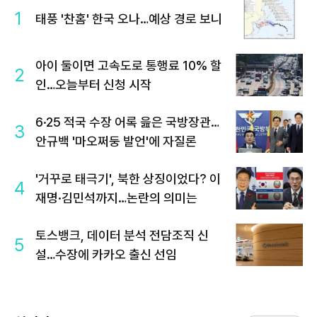
1
태풍 '찬홈' 한국 오나…예상 경로 보니
아이 둘이면 고속도로 통행료 10% 할
2
인…오늘부터 신청 시작
6·25 적국 수장 어록 읊은 국방장관…
3
안규백 '마오쩌둥 발언'에 자질론
'거꾸로 태극기', 북한 상징이었다? 이
4
재명·김민석까지…논란의 의미는
토스뱅크, 데이터 분석 전담조직 신
5
설…수장에 카카오 출신 선임