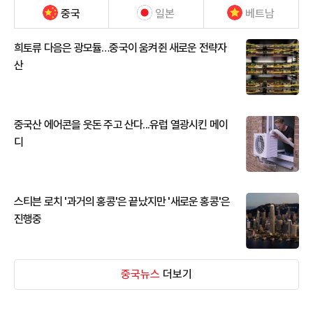
중국
일본
베트남
희토류 다음은 광모듈…중국이 움켜쥔 새로운 전략자
산
중국산 에어콘을 웃돈 주고 산다...유럽 열광시킨 메이
디
스티븐 로치 '과거의 홍콩'은 끝났지만 '새로운 홍콩'은
진행중
중국뉴스
더보기