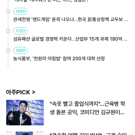
14분전
관세전쟁 '엔드게임' 윤곽 나오나…한국 新통상정책 교두보 활
용해야
17분전
섬유패션 글로벌 경쟁력 키운다…산업부 15개 과제 180억 지
원
18분전
농식품부, '천원의 아침밥' 참여 200개 대학 선정
아주PICK >
"속옷 빨고 졸업식까지"…근육병 학
생 돌본 공익, 코미디언 김규원이었
다