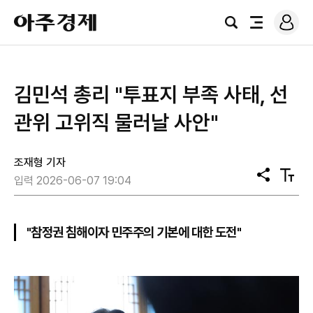
로
아
그
검
전
주
인
색
체
경
메
제
뉴
김민석 총리 "투표지 부족 사태, 선
관위 고위직 물러날 사안"
조재형 기자
공
텍
입력 2026-06-07 19:04
유
스
트
크
기
"참정권 침해이자 민주주의 기본에 대한 도전"