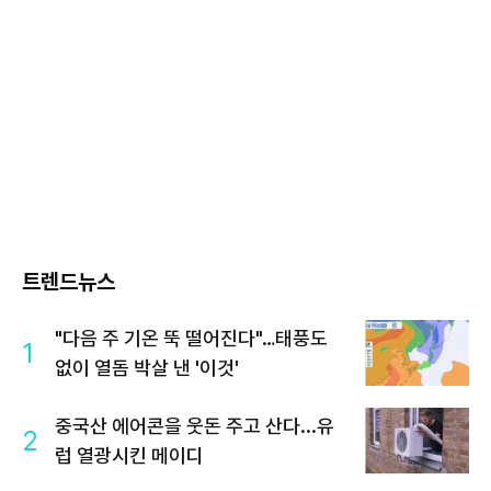
트렌드뉴스
"다음 주 기온 뚝 떨어진다"…태풍도
1
없이 열돔 박살 낸 '이것'
중국산 에어콘을 웃돈 주고 산다...유
2
럽 열광시킨 메이디