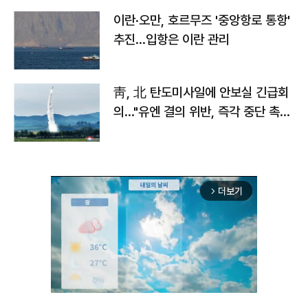
이란·오만, 호르무즈 '중앙항로 통항'
추진…입항은 이란 관리
靑, 北 탄도미사일에 안보실 긴급회
의…"유엔 결의 위반, 즉각 중단 촉
구"
더보기
arrow_forward_ios