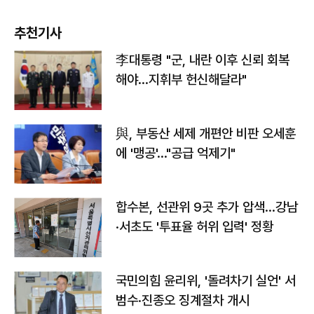
추천기사
李대통령 "군, 내란 이후 신뢰 회복
해야…지휘부 헌신해달라"
與, 부동산 세제 개편안 비판 오세훈
에 '맹공'…"공급 억제기"
합수본, 선관위 9곳 추가 압색…강남
·서초도 '투표율 허위 입력' 정황
국민의힘 윤리위, '돌려차기 실언' 서
범수·진종오 징계절차 개시