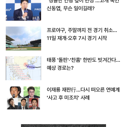
"경솔한 언행 깊이 반성"…고개 숙인
신동엽, 무슨 일이길래?
프로야구, 주말까지 전 경기 취소…
11일 재개·오후 7시 경기 시작
태풍 '돌핀'·'찬홈' 한반도 빗겨간다…
예상 경로는?
이재룡 재판行…다시 떠오른 연예계
'사고 후 미조치' 사례