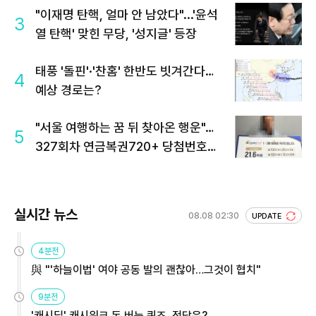
"이재명 탄핵, 얼마 안 남았다"...'윤석
3
열 탄핵' 맞힌 무당, '성지글' 등장
태풍 '돌핀'·'찬홈' 한반도 빗겨간다…
4
예상 경로는?
"서울 여행하는 꿈 뒤 찾아온 행운"…
5
327회차 연금복권720+ 당첨번호조
회 주목
실시간 뉴스
08.08 02:30
UPDATE
4분전
與 "'하늘이법' 여야 공동 발의 괜찮아…그것이 협치"
9분전
'캐시딜' 캐시워크 돈 버는 퀴즈, 정답은?