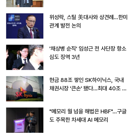
위성락, 스틸 美대사와 상견례…한미
관계 발전 논의
'채상병 순직' 임성근 전 사단장 항소
심도 징역 3년
현금 88조 쌓인 SK하이닉스, 국내
채권시장 '큰손' 됐다…최대 40조 투
자
"메모리 월 넘을 해법은 HBF"…구글
도 주목한 차세대 AI 메모리