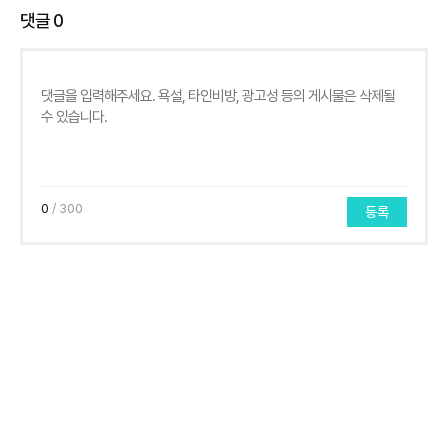
댓글
0
0
/ 300
등록