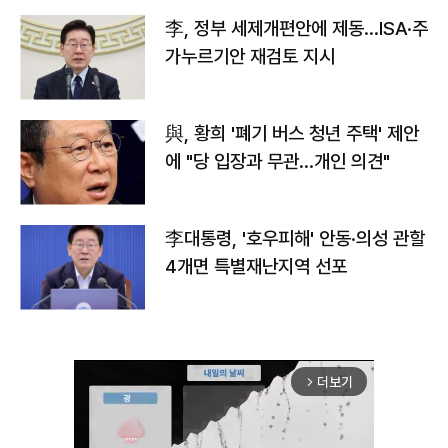
李, 정부 세제개편안에 제동…ISA·주
가누르기안 재검토 지시
與, 황희 '폐기 버스 청년 주택' 제안
에 "당 입장과 무관…개인 의견"
李대통령, '호우피해' 안동·의성 관할
4개면 특별재난지역 선포
더보기
arrow_forward_ios