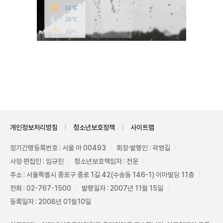
Unmute
개인정보처리방침
청소년보호정책
사이트맵
정기간행등록번호 : 서울 아 00493
회장·발행인 : 곽영길
사장·편집인 : 임규진
청소년보호책임자 : 전운
주소 : 서울특별시 종로구 종로 1길 42(수송동 146-1) 이마빌딩 11층
전화 : 02-767-1500
발행일자 : 2007년 11월 15일
등록일자 : 2008년 01월10일