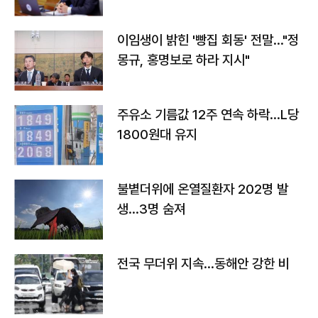
이임생이 밝힌 '빵집 회동' 전말…"정
몽규, 홍명보로 하라 지시"
주유소 기름값 12주 연속 하락…L당
1800원대 유지
불볕더위에 온열질환자 202명 발
생…3명 숨져
전국 무더위 지속…동해안 강한 비