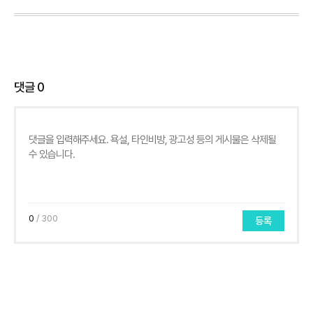
댓글
0
0
/ 300
등록