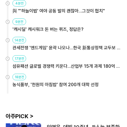
4분전
與 "'하늘이법' 여야 공동 발의 괜찮아…그것이 협치"
9분전
'캐시딜' 캐시워크 돈 버는 퀴즈, 정답은?
14분전
관세전쟁 '엔드게임' 윤곽 나오나…한국 新통상정책 교두보 활
용해야
17분전
섬유패션 글로벌 경쟁력 키운다…산업부 15개 과제 180억 지
원
18분전
농식품부, '천원의 아침밥' 참여 200개 대학 선정
아주PICK >