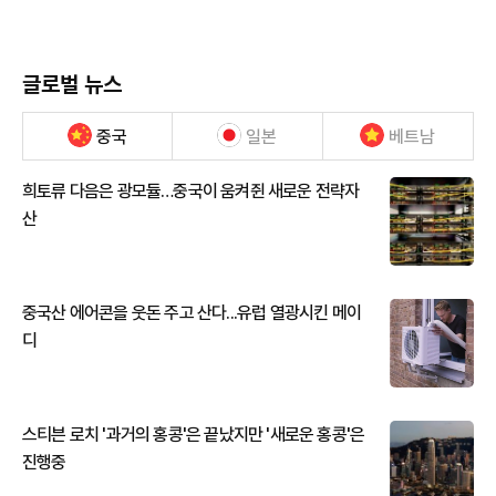
글로벌 뉴스
중국
일본
베트남
희토류 다음은 광모듈…중국이 움켜쥔 새로운 전략자
산
중국산 에어콘을 웃돈 주고 산다...유럽 열광시킨 메이
디
스티븐 로치 '과거의 홍콩'은 끝났지만 '새로운 홍콩'은
진행중