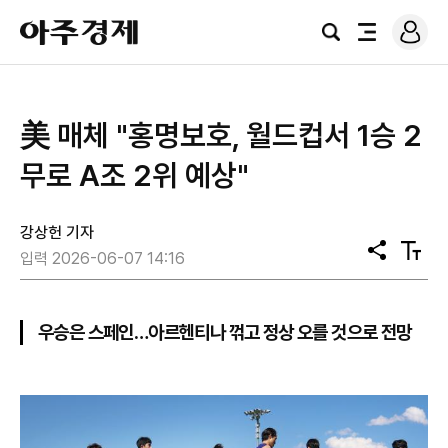
로
아
그
검
전
주
인
색
체
경
메
제
뉴
美 매체 "홍명보호, 월드컵서 1승 2
무로 A조 2위 예상"
강상헌 기자
공
텍
입력 2026-06-07 14:16
유
스
트
크
기
우승은 스페인…아르헨티나 꺾고 정상 오를 것으로 전망