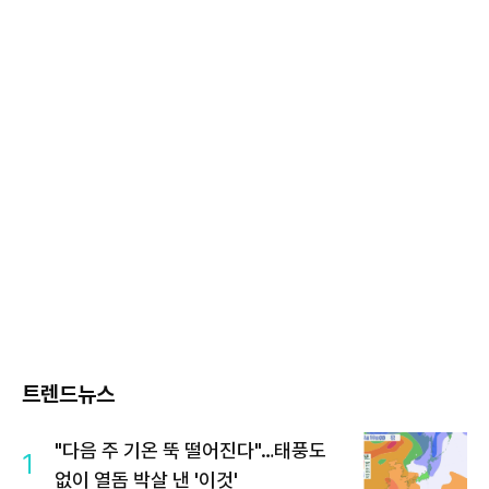
트렌드뉴스
"다음 주 기온 뚝 떨어진다"…태풍도
1
없이 열돔 박살 낸 '이것'