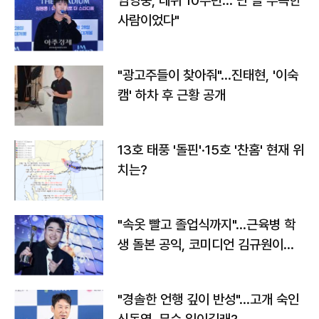
임영웅, 데뷔 10주년…"난 늘 부족한
사람이었다"
"광고주들이 찾아줘"…진태현, '이숙
캠' 하차 후 근황 공개
13호 태풍 '돌핀'·15호 '찬홈' 현재 위
치는?
"속옷 빨고 졸업식까지"…근육병 학
생 돌본 공익, 코미디언 김규원이었
다
"경솔한 언행 깊이 반성"…고개 숙인