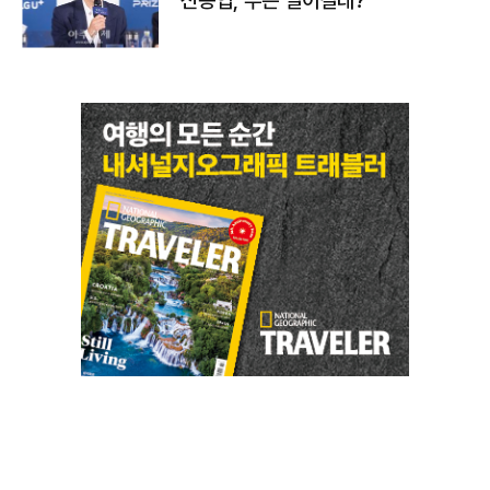
신동엽, 무슨 일이길래?