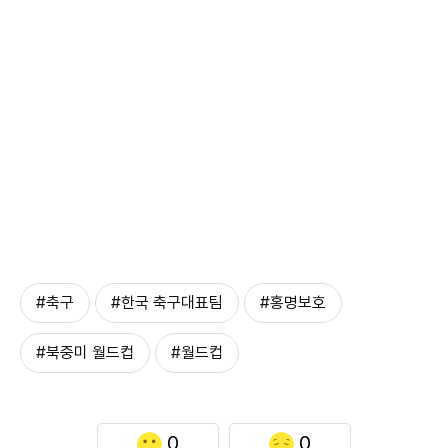
#축구
#한국 축구대표팀
#홍명보호
#북중미 월드컵
#월드컵
0
0