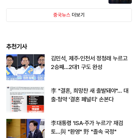
중국뉴스
더보기
추천기사
김민석, 제주·인천서 정청래 누르고
2승째…2대1 구도 완성
李 "결혼, 희망찬 새 출발돼야"… 대
출·청약 '결혼 페널티' 손본다
李대통령 'ISA·주가 누르기' 재검
토…與 "환영" 野 "졸속 국정"