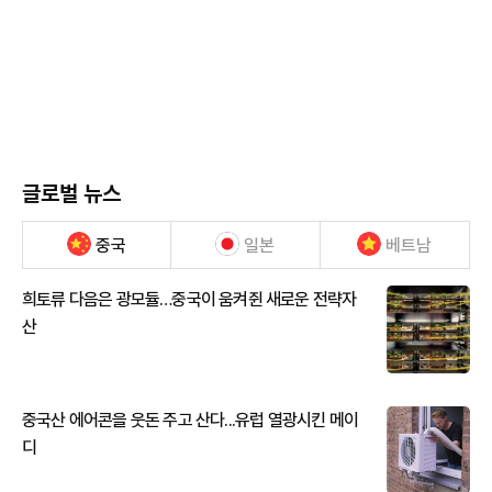
글로벌 뉴스
중국
일본
베트남
희토류 다음은 광모듈…중국이 움켜쥔 새로운 전략자
산
중국산 에어콘을 웃돈 주고 산다...유럽 열광시킨 메이
디