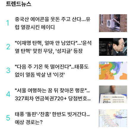
트렌드뉴스
중국산 에어콘을 웃돈 주고 산다...유
1
럽 열광시킨 메이디
"이재명 탄핵, 얼마 안 남았다"...'윤석
2
열 탄핵' 맞힌 무당, '성지글' 등장
"다음 주 기온 뚝 떨어진다"…태풍도
3
없이 열돔 박살 낸 '이것'
"서울 여행하는 꿈 뒤 찾아온 행운"…
4
327회차 연금복권720+ 당첨번호조
회 주목
태풍 '돌핀'·'찬홈' 한반도 빗겨간다…
5
예상 경로는?