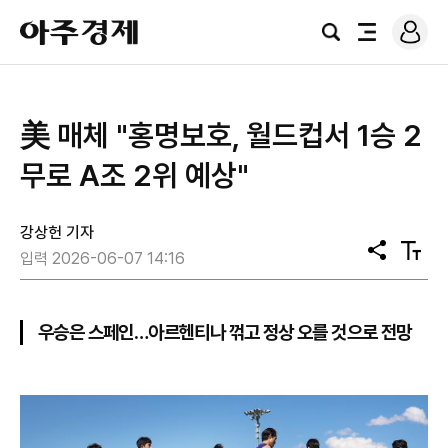
로
아
그
검
전
주
인
색
체
경
메
제
뉴
美 매체 "홍명보호, 월드컵서 1승 2
무로 A조 2위 예상"
강상헌 기자
공
텍
입력 2026-06-07 14:16
유
스
트
크
기
우승은 스페인…아르헨티나 꺾고 정상 오를 것으로 전망