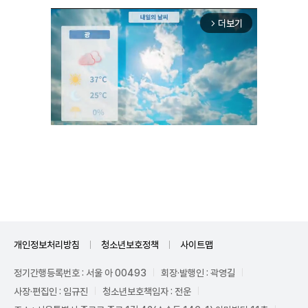
더보기
arrow_forward_ios
Unmute
개인정보처리방침
청소년보호정책
사이트맵
정기간행등록번호 : 서울 아 00493
회장·발행인 : 곽영길
사장·편집인 : 임규진
청소년보호책임자 : 전운