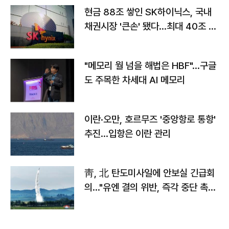
현금 88조 쌓인 SK하이닉스, 국내
채권시장 '큰손' 됐다…최대 40조 투
자
"메모리 월 넘을 해법은 HBF"…구글
도 주목한 차세대 AI 메모리
이란·오만, 호르무즈 '중앙항로 통항'
추진…입항은 이란 관리
靑, 北 탄도미사일에 안보실 긴급회
의…"유엔 결의 위반, 즉각 중단 촉
구"