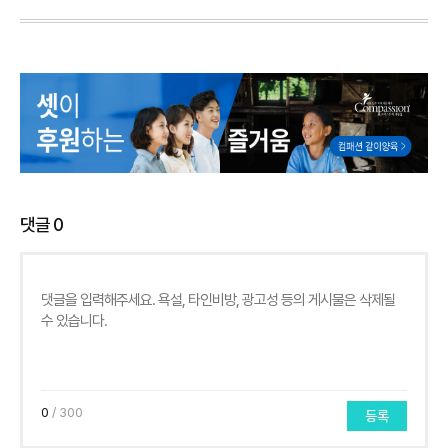
댓글
0
0
/ 300
등록