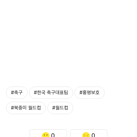
#축구
#한국 축구대표팀
#홍명보호
#북중미 월드컵
#월드컵
0
0