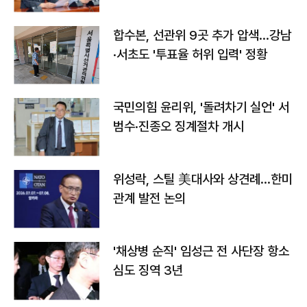
합수본, 선관위 9곳 추가 압색…강남
·서초도 '투표율 허위 입력' 정황
국민의힘 윤리위, '돌려차기 실언' 서
범수·진종오 징계절차 개시
위성락, 스틸 美대사와 상견례…한미
관계 발전 논의
'채상병 순직' 임성근 전 사단장 항소
심도 징역 3년