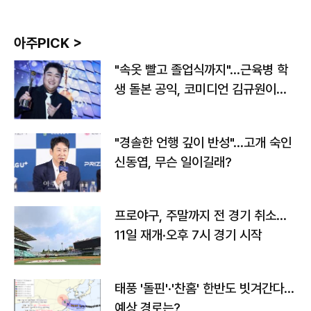
아주PICK >
"속옷 빨고 졸업식까지"…근육병 학
생 돌본 공익, 코미디언 김규원이었
다
"경솔한 언행 깊이 반성"…고개 숙인
신동엽, 무슨 일이길래?
프로야구, 주말까지 전 경기 취소…
11일 재개·오후 7시 경기 시작
태풍 '돌핀'·'찬홈' 한반도 빗겨간다…
예상 경로는?