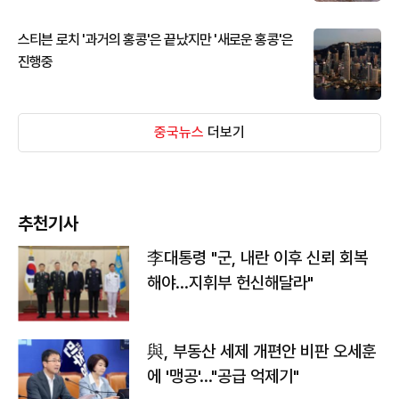
스티븐 로치 '과거의 홍콩'은 끝났지만 '새로운 홍콩'은
진행중
중국뉴스
더보기
추천기사
李대통령 "군, 내란 이후 신뢰 회복
해야…지휘부 헌신해달라"
與, 부동산 세제 개편안 비판 오세훈
에 '맹공'…"공급 억제기"