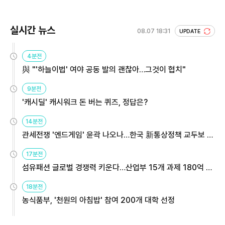
실시간 뉴스
08.07 18:31
UPDATE
4분전
與 "'하늘이법' 여야 공동 발의 괜찮아…그것이 협치"
9분전
'캐시딜' 캐시워크 돈 버는 퀴즈, 정답은?
14분전
관세전쟁 '엔드게임' 윤곽 나오나…한국 新통상정책 교두보 활
용해야
17분전
섬유패션 글로벌 경쟁력 키운다…산업부 15개 과제 180억 지
원
18분전
농식품부, '천원의 아침밥' 참여 200개 대학 선정