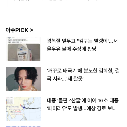
아주PICK >
광복절 앞두고 "김구는 빨갱이"…서
울우유 불매 주장에 황당
'거꾸로 태극기'에 분노한 김희철, 결
국 사과…"제 잘못"
태풍 '돌핀'·'찬홈'에 이어 16호 태풍
'페이러우'도 발생…예상 경로 보니