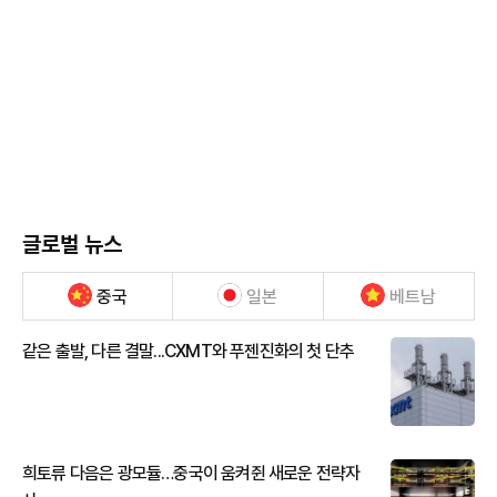
글로벌 뉴스
중국
일본
베트남
같은 출발, 다른 결말...CXMT와 푸젠진화의 첫 단추
희토류 다음은 광모듈…중국이 움켜쥔 새로운 전략자