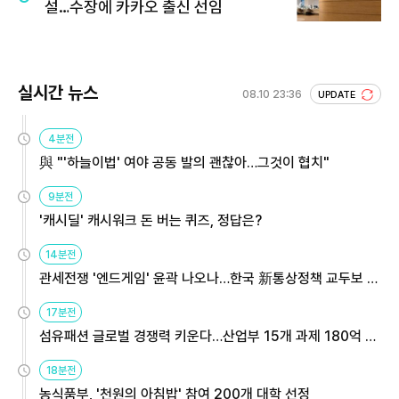
설…수장에 카카오 출신 선임
실시간 뉴스
08.10 23:36
UPDATE
4분전
與 "'하늘이법' 여야 공동 발의 괜찮아…그것이 협치"
9분전
'캐시딜' 캐시워크 돈 버는 퀴즈, 정답은?
14분전
관세전쟁 '엔드게임' 윤곽 나오나…한국 新통상정책 교두보 활
용해야
17분전
섬유패션 글로벌 경쟁력 키운다…산업부 15개 과제 180억 지
원
18분전
농식품부, '천원의 아침밥' 참여 200개 대학 선정