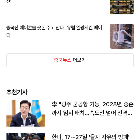
산
중국산 에어콘을 웃돈 주고 산다...유럽 열광시킨 메이
디
중국뉴스
더보기
추천기사
李 "광주 군공항 기능, 2028년 중순
까지 임시 배치…속도전 넘어 전격
전"
한미, 17∼27일 '을지 자유의 방패'