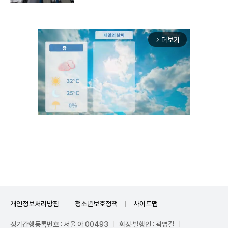
더보기
arrow_forward_ios
Unmute
개인정보처리방침
청소년보호정책
사이트맵
정기간행등록번호 : 서울 아 00493
회장·발행인 : 곽영길