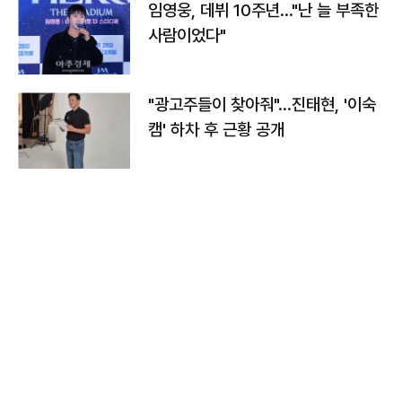
임영웅, 데뷔 10주년…"난 늘 부족한
사람이었다"
"광고주들이 찾아줘"…진태현, '이숙
캠' 하차 후 근황 공개