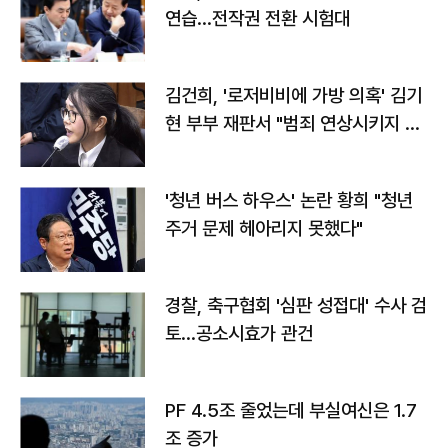
연습…전작권 전환 시험대
김건희, '로저비비에 가방 의혹' 김기
현 부부 재판서 "범죄 연상시키지 말
라"
'청년 버스 하우스' 논란 황희 "청년
주거 문제 헤아리지 못했다"
경찰, 축구협회 '심판 성접대' 수사 검
토…공소시효가 관건
PF 4.5조 줄었는데 부실여신은 1.7
조 증가