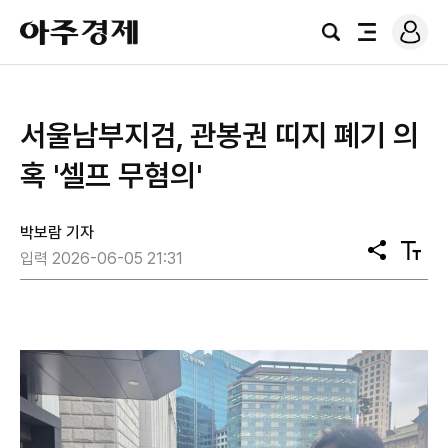
로
아
그
검
전
주
인
색
체
경
메
제
뉴
서울남부지검, 관봉권 띠지 폐기 의
혹 '셀프 무혐의'
박보람 기자
공
텍
입력 2026-06-05 21:31
유
스
트
크
기