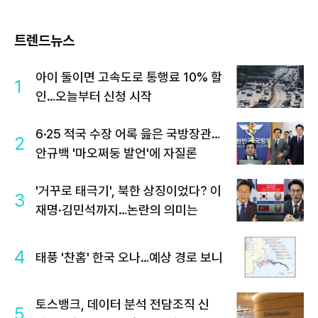
트렌드뉴스
아이 둘이면 고속도로 통행료 10% 할
1
인…오늘부터 신청 시작
6·25 적국 수장 어록 읊은 국방장관…
2
안규백 '마오쩌둥 발언'에 자질론
'거꾸로 태극기', 북한 상징이었다? 이
3
재명·김민석까지…논란의 의미는
4
태풍 '찬홈' 한국 오나…예상 경로 보니
토스뱅크, 데이터 분석 전담조직 신
5