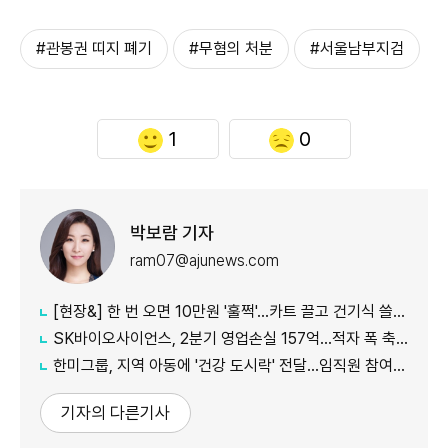
#관봉권 띠지 폐기
#무혐의 처분
#서울남부지검
1
0
박보람 기자
ram07@ajunews.com
[현장&] 한 번 오면 10만원 '훌쩍'…카트 끌고 건기식 쓸어담는 '약 쇼핑'
SK바이오사이언스, 2분기 영업손실 157억…적자 폭 축소, IDT 실적 개선 영향
한미그룹, 지역 아동에 '건강 도시락' 전달…임직원 참여 나눔 실천
기자의 다른기사