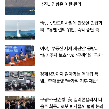
추진…입항은 이란 관리
靑, 北 탄도미사일에 안보실 긴급회
의…"유엔 결의 위반, 즉각 중단 촉
구"
여야, '부동산 세제 개편안' 공방…
"실거주자 보호" vs "무책임의 극치"
경제성장까지 갉아먹는 역대급 폭
염…李대통령 "국가적 기후 재난"
구광모-젠슨황, 美 실리콘밸리서 다
음주 회동…로봇·피지컬AI 협력 논의