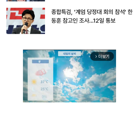
종합특검, '계엄 당정대 회의 참석' 한
동훈 참고인 조사...12일 통보
더보기
arrow_forward_ios
Unmute