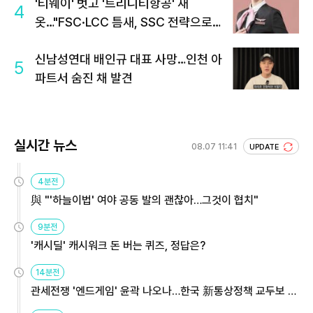
'티웨이' 벗고 '트리니티항공' 새
4
옷…"FSC·LCC 틈새, SSC 전략으로
공략"
신남성연대 배인규 대표 사망…인천 아
5
파트서 숨진 채 발견
실시간 뉴스
08.07 11:41
UPDATE
4분전
與 "'하늘이법' 여야 공동 발의 괜찮아…그것이 협치"
9분전
'캐시딜' 캐시워크 돈 버는 퀴즈, 정답은?
14분전
관세전쟁 '엔드게임' 윤곽 나오나…한국 新통상정책 교두보 활
용해야