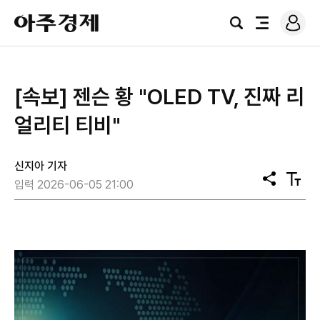
로
아
그
검
전
주
인
색
체
경
메
제
뉴
[속보] 젠슨 황 "OLED TV, 진짜 리
얼리티 티비"
신지아 기자
공
텍
입력 2026-06-05 21:00
유
스
트
크
기