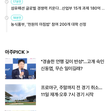
17분전
섬유패션 글로벌 경쟁력 키운다…산업부 15개 과제 180억 지
원
18분전
농식품부, '천원의 아침밥' 참여 200개 대학 선정
아주PICK >
"경솔한 언행 깊이 반성"…고개 숙인
신동엽, 무슨 일이길래?
프로야구, 주말까지 전 경기 취소…
11일 재개·오후 7시 경기 시작