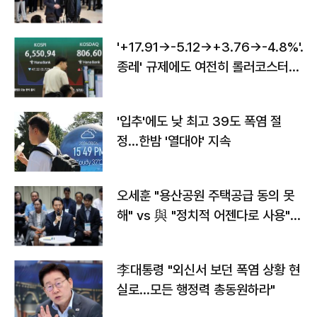
'+17.91→-5.12→+3.76→-4.8%'…'
종레' 규제에도 여전히 롤러코스터
타는 코스피
'입추'에도 낮 최고 39도 폭염 절
정…한밤 '열대야' 지속
오세훈 "용산공원 주택공급 동의 못
해" vs 與 "정치적 어젠다로 사용"
맞불
李대통령 "외신서 보던 폭염 상황 현
실로…모든 행정력 총동원하라"