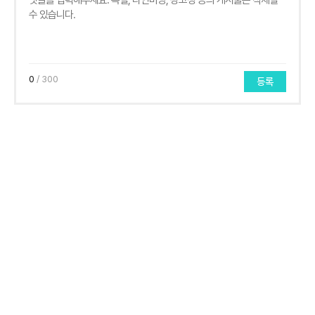
0
/ 300
등록