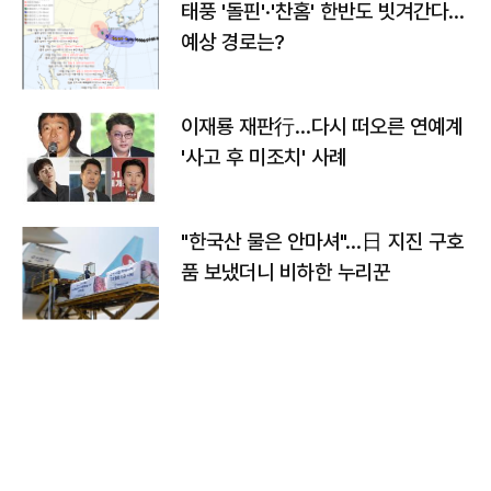
태풍 '돌핀'·'찬홈' 한반도 빗겨간다…
예상 경로는?
이재룡 재판行…다시 떠오른 연예계
'사고 후 미조치' 사례
"한국산 물은 안마셔"…日 지진 구호
품 보냈더니 비하한 누리꾼