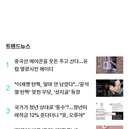
트렌드뉴스
중국산 에어콘을 웃돈 주고 산다...유
1
럽 열광시킨 메이디
"이재명 탄핵, 얼마 안 남았다"...'윤석
2
열 탄핵' 맞힌 무당, '성지글' 등장
국가가 청년 상대로 '통수'?...청년미
3
래적금 12% 준다더니 "응, 오류야"