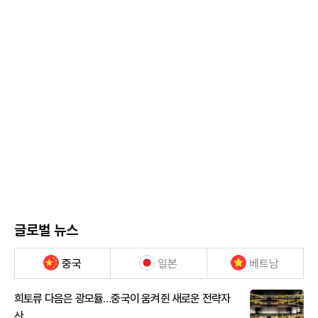
글로벌 뉴스
중국
일본
베트남
희토류 다음은 광모듈…중국이 움켜쥔 새로운 전략자
산