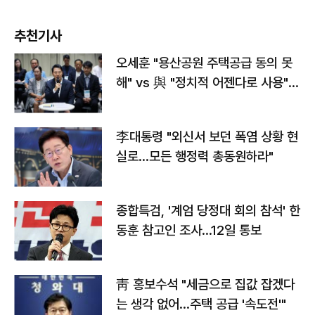
추천기사
오세훈 "용산공원 주택공급 동의 못
해" vs 與 "정치적 어젠다로 사용"
맞불
李대통령 "외신서 보던 폭염 상황 현
실로…모든 행정력 총동원하라"
종합특검, '계엄 당정대 회의 참석' 한
동훈 참고인 조사...12일 통보
靑 홍보수석 "세금으로 집값 잡겠다
는 생각 없어…주택 공급 '속도전'"