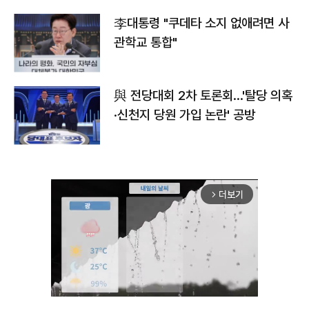
李대통령 "쿠데타 소지 없애려면 사
관학교 통합"
與 전당대회 2차 토론회…'탈당 의혹
·신천지 당원 가입 논란' 공방
더보기
arrow_forward_ios