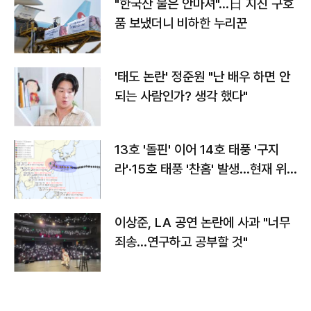
"한국산 물은 안마셔"…日 지진 구호
품 보냈더니 비하한 누리꾼
'태도 논란' 정준원 "난 배우 하면 안
되는 사람인가? 생각 했다"
13호 '돌핀' 이어 14호 태풍 '구지
라'·15호 태풍 '찬홈' 발생…현재 위
치와 이동경로는?
이상준, LA 공연 논란에 사과 "너무
죄송…연구하고 공부할 것"