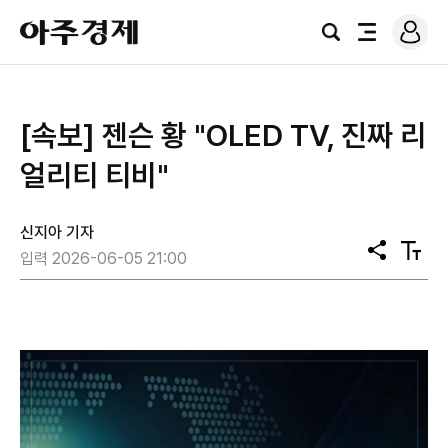
로
아
그
검
전
주
인
색
체
경
메
제
뉴
[속보] 젠슨 황 "OLED TV, 진짜 리
얼리티 티비"
신지아 기자
공
텍
입력 2026-06-05 21:00
유
스
트
크
기