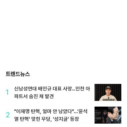
트렌드뉴스
신남성연대 배인규 대표 사망…인천 아
1
파트서 숨진 채 발견
"이재명 탄핵, 얼마 안 남았다"...'윤석
2
열 탄핵' 맞힌 무당, '성지글' 등장