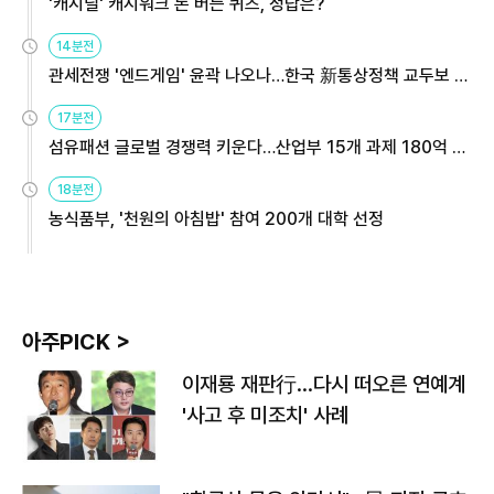
'캐시딜' 캐시워크 돈 버는 퀴즈, 정답은?
14분전
관세전쟁 '엔드게임' 윤곽 나오나…한국 新통상정책 교두보 활
용해야
17분전
섬유패션 글로벌 경쟁력 키운다…산업부 15개 과제 180억 지
원
18분전
농식품부, '천원의 아침밥' 참여 200개 대학 선정
아주PICK >
이재룡 재판行…다시 떠오른 연예계
'사고 후 미조치' 사례