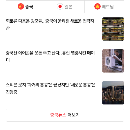
중국
일본
베트남
희토류 다음은 광모듈…중국이 움켜쥔 새로운 전략자
산
중국산 에어콘을 웃돈 주고 산다...유럽 열광시킨 메이
디
스티븐 로치 '과거의 홍콩'은 끝났지만 '새로운 홍콩'은
진행중
중국뉴스
더보기