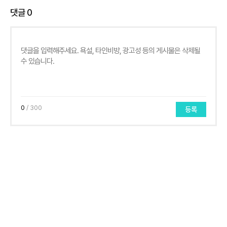
댓글
0
0
/ 300
등록