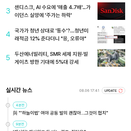
샌디스크, AI 수요에 '매출 4.7배'…가
3
이던스 실망에 '주가는 하락'
국가가 청년 상대로 '통수'?...청년미
4
래적금 12% 준다더니 "응, 오류야"
두산에너빌리티, SMR 세제 지원·빌
5
게이츠 방한 기대에 5%대 강세
실시간 뉴스
08.06 17:41
UPDATE
4분전
與 "'하늘이법' 여야 공동 발의 괜찮아…그것이 협치"
9분전