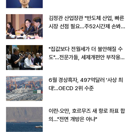
김정관 산업장관 "반도체 산업, 빠른
시장 선점 필요…주52시간제 손봐
야"
"집값보다 전월세가 더 불안해질 수
도"…전문가들, 세제개편안 부작용
우려
6월 경상흑자, 497억달러 '사상 최
대'…OECD 2위 수준
이란·오만, 호르무즈 새 항로 좌표 합
의…"전면 개방은 아냐"