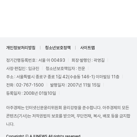
Unmute
개인정보처리방침
청소년보호정책
사이트맵
정기간행등록번호 : 서울 아 00493
회장·발행인 : 곽영길
사장·편집인 : 임규진
청소년보호책임자 : 전운
주소 : 서울특별시 종로구 종로 1길 42(수송동 146-1) 이마빌딩 11층
전화 : 02-767-1500
발행일자 : 2007년 11월 15일
등록일자 : 2008년 01월10일
아주경제는 인터넷신문윤리위원회 윤리강령을 준수합니다. 아주경제의 모든
콘텐츠(기사)는 저작권법의 보호를 받으며, 무단전재, 복사, 배포 등을 금지합
니다.
Copyright ⓒ AJUNEWS All rights reserved.