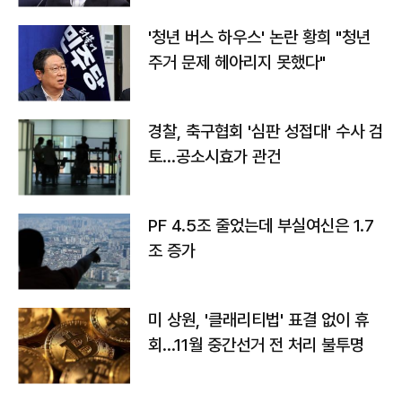
'청년 버스 하우스' 논란 황희 "청년
주거 문제 헤아리지 못했다"
경찰, 축구협회 '심판 성접대' 수사 검
토…공소시효가 관건
PF 4.5조 줄었는데 부실여신은 1.7
조 증가
미 상원, '클래리티법' 표결 없이 휴
회…11월 중간선거 전 처리 불투명