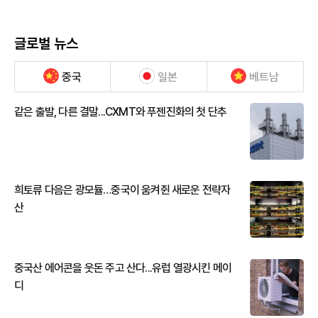
글로벌 뉴스
중국
일본
베트남
같은 출발, 다른 결말...CXMT와 푸젠진화의 첫 단추
희토류 다음은 광모듈…중국이 움켜쥔 새로운 전략자
산
중국산 에어콘을 웃돈 주고 산다...유럽 열광시킨 메이
디