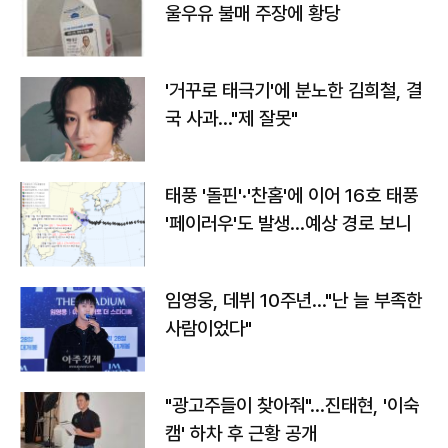
울우유 불매 주장에 황당
'거꾸로 태극기'에 분노한 김희철, 결
국 사과…"제 잘못"
태풍 '돌핀'·'찬홈'에 이어 16호 태풍
'페이러우'도 발생…예상 경로 보니
임영웅, 데뷔 10주년…"난 늘 부족한
사람이었다"
"광고주들이 찾아줘"…진태현, '이숙
캠' 하차 후 근황 공개