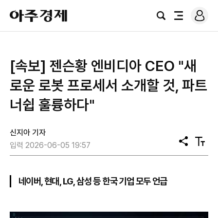
로
아
그
검
전
주
인
색
체
경
메
제
뉴
[속보] 젠슨황 엔비디아 CEO "새
로운 로봇 프로세서 소개할 것, 파트
너쉽 훌륭하다"
신지아 기자
공
텍
입력 2026-06-05 19:57
유
스
트
크
기
네이버, 현대, LG, 삼성 등 한국 기업 모두 언급