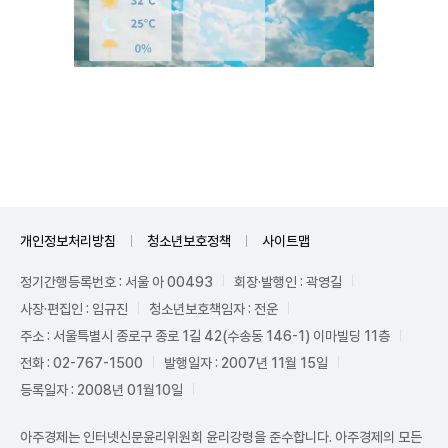
Unmute
개인정보처리방침
청소년보호정책
사이트맵
정기간행등록번호 : 서울 아 00493
회장·발행인 : 곽영길
사장·편집인 : 임규진
청소년보호책임자 : 전운
주소 : 서울특별시 종로구 종로 1길 42(수송동 146-1) 이마빌딩 11층
전화 : 02-767-1500
발행일자 : 2007년 11월 15일
등록일자 : 2008년 01월10일
아주경제는 인터넷신문윤리위원회 윤리강령을 준수합니다. 아주경제의 모든