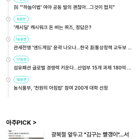
與 "'하늘이법' 여야 공동 발의 괜찮아…그것이 협치"
9분전
'캐시딜' 캐시워크 돈 버는 퀴즈, 정답은?
14분전
관세전쟁 '엔드게임' 윤곽 나오나…한국 新통상정책 교두보 활
용해야
17분전
섬유패션 글로벌 경쟁력 키운다…산업부 15개 과제 180억 지
원
18분전
농식품부, '천원의 아침밥' 참여 200개 대학 선정
아주PICK >
광복절 앞두고 "김구는 빨갱이"…서