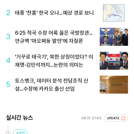
2
태풍 '찬홈' 한국 오나…예상 경로 보니
6·25 적국 수장 어록 읊은 국방장관…
3
안규백 '마오쩌둥 발언'에 자질론
'거꾸로 태극기', 북한 상징이었다? 이
4
재명·김민석까지…논란의 의미는
토스뱅크, 데이터 분석 전담조직 신
5
설…수장에 카카오 출신 선임
실시간 뉴스
08.10 21:40
UPDATE
4분전