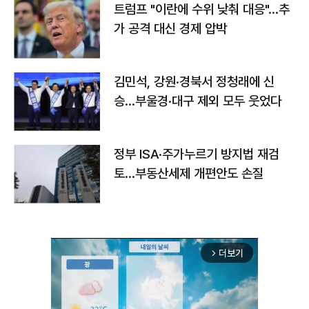
트럼프 "이란에 수위 낮춰 대응"…추
가 공격 대신 경제 압박
김민석, 강원·경북서 정청래에 신
승…부울경·대구 제외 모두 웃었다
정부 ISA·주가누르기 방지법 재검
토…부동산세제 개편안도 손질
더보기
arrow_forward_ios