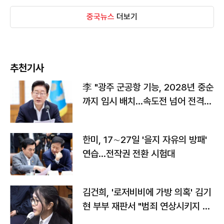
중국뉴스
더보기
추천기사
李 "광주 군공항 기능, 2028년 중순
까지 임시 배치…속도전 넘어 전격
전"
한미, 17∼27일 '을지 자유의 방패'
연습…전작권 전환 시험대
김건희, '로저비비에 가방 의혹' 김기
현 부부 재판서 "범죄 연상시키지 말
라"