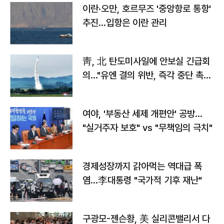
이란·오만, 호르무즈 '중앙항로 통항'
추진…입항은 이란 관리
靑, 北 탄도미사일에 안보실 긴급회
의…"유엔 결의 위반, 즉각 중단 촉
구"
여야, '부동산 세제 개편안' 공방…
"실거주자 보호" vs "무책임의 극치"
경제성장까지 갉아먹는 역대급 폭
염…李대통령 "국가적 기후 재난"
구광모-젠슨황, 美 실리콘밸리서 다