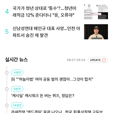
국가가 청년 상대로 '통수'?...청년미
4
래적금 12% 준다더니 "응, 오류야"
신남성연대 배인규 대표 사망…인천 아
5
파트서 숨진 채 발견
실시간 뉴스
08.07 06:24
UPDATE
4분전
與 "'하늘이법' 여야 공동 발의 괜찮아…그것이 협치"
9분전
'캐시딜' 캐시워크 돈 버는 퀴즈, 정답은?
14분전
관세전쟁 '엔드게임' 윤곽 나오나…한국 新통상정책 교두보 활