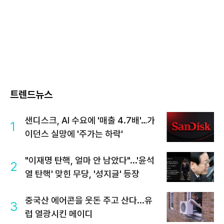
트렌드뉴스
샌디스크, AI 수요에 '매출 4.7배'…가
1
이던스 실망에 '주가는 하락'
"이재명 탄핵, 얼마 안 남았다"...'윤석
2
열 탄핵' 맞힌 무당, '성지글' 등장
중국산 에어콘을 웃돈 주고 산다...유
3
럽 열광시킨 메이디