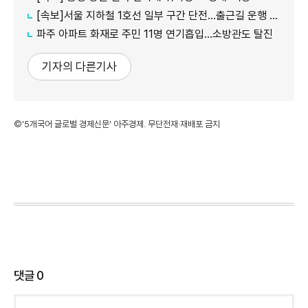
[속보]서울 지하철 1호선 일부 구간 단전…출근길 운행 지연
파주 아파트 화재로 주민 11명 연기흡입…소방관도 탈진
기자의 다른기사
©'5개국어 글로벌 경제신문' 아주경제. 무단전재·재배포 금지
댓글
0