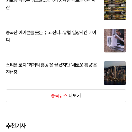
희토류 다음은 광모듈…중국이 움켜쥔 새로운 전략자
산
중국산 에어콘을 웃돈 주고 산다...유럽 열광시킨 메이
디
스티븐 로치 '과거의 홍콩'은 끝났지만 '새로운 홍콩'은
진행중
중국뉴스
더보기
추천기사