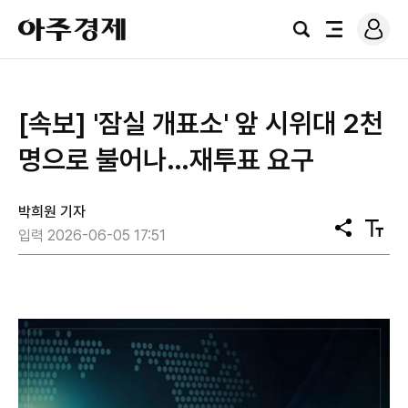
로
아
그
검
전
주
인
색
체
경
메
제
뉴
[속보] '잠실 개표소' 앞 시위대 2천
명으로 불어나…재투표 요구
박희원 기자
공
텍
입력 2026-06-05 17:51
유
스
트
크
기