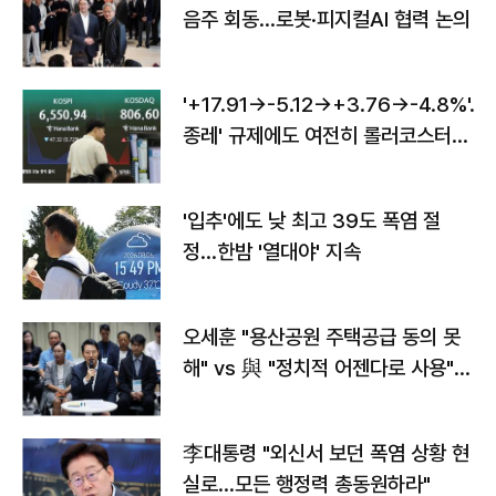
음주 회동…로봇·피지컬AI 협력 논의
'+17.91→-5.12→+3.76→-4.8%'…'
종레' 규제에도 여전히 롤러코스터
타는 코스피
'입추'에도 낮 최고 39도 폭염 절
정…한밤 '열대야' 지속
오세훈 "용산공원 주택공급 동의 못
해" vs 與 "정치적 어젠다로 사용"
맞불
李대통령 "외신서 보던 폭염 상황 현
실로…모든 행정력 총동원하라"