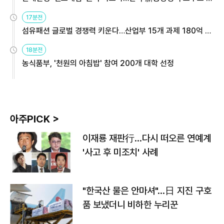
용해야
17분전
섬유패션 글로벌 경쟁력 키운다…산업부 15개 과제 180억 지
원
18분전
농식품부, '천원의 아침밥' 참여 200개 대학 선정
아주PICK >
이재룡 재판行…다시 떠오른 연예계
'사고 후 미조치' 사례
"한국산 물은 안마셔"…日 지진 구호
품 보냈더니 비하한 누리꾼