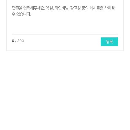
0
/ 300
등록