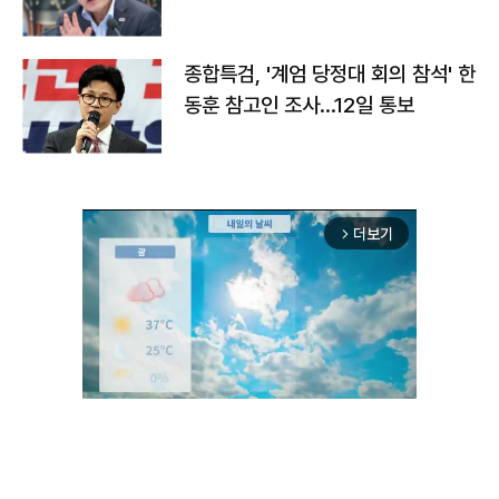
종합특검, '계엄 당정대 회의 참석' 한
동훈 참고인 조사...12일 통보
더보기
arrow_forward_ios
Unmute