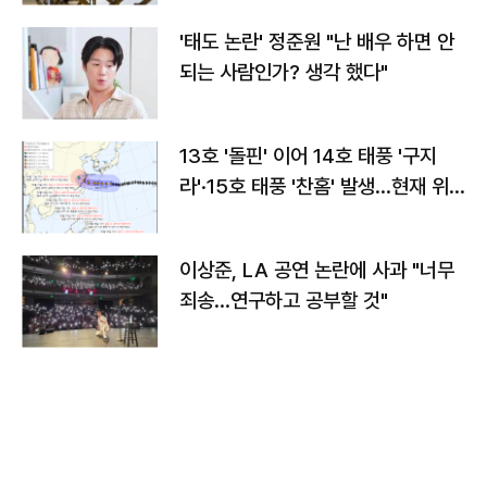
'태도 논란' 정준원 "난 배우 하면 안
되는 사람인가? 생각 했다"
13호 '돌핀' 이어 14호 태풍 '구지
라'·15호 태풍 '찬홈' 발생…현재 위
치와 이동경로는?
이상준, LA 공연 논란에 사과 "너무
죄송…연구하고 공부할 것"