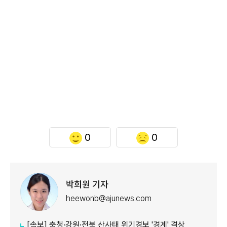
0
0
박희원 기자
heewonb@ajunews.com
[속보] 충청·강원·전북 산사태 위기경보 '경계' 격상