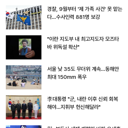
경찰, 9월부터 '제 가족 사건' 못 맡는
다…수사인력 881명 보강
"이란 지도부 내 최고지도자 모즈타
바 위독설 확산"
서울 낮 35도 무더위 계속…동해안
최대 150㎜ 폭우
李대통령 "군, 내란 이후 신뢰 회복
해야…지휘부 헌신해달라"