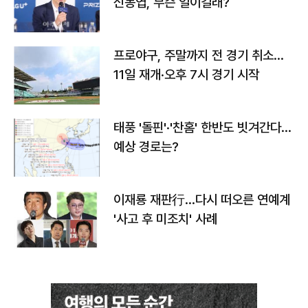
신동엽, 무슨 일이길래?
프로야구, 주말까지 전 경기 취소…
11일 재개·오후 7시 경기 시작
태풍 '돌핀'·'찬홈' 한반도 빗겨간다…
예상 경로는?
이재룡 재판行…다시 떠오른 연예계
'사고 후 미조치' 사례