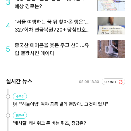
3
예상 경로는?
"서울 여행하는 꿈 뒤 찾아온 행운"…
4
327회차 연금복권720+ 당첨번호조
회 주목
중국산 에어콘을 웃돈 주고 산다...유
5
럽 열광시킨 메이디
실시간 뉴스
08.08 18:30
UPDATE
4분전
與 "'하늘이법' 여야 공동 발의 괜찮아…그것이 협치"
9분전
'캐시딜' 캐시워크 돈 버는 퀴즈, 정답은?