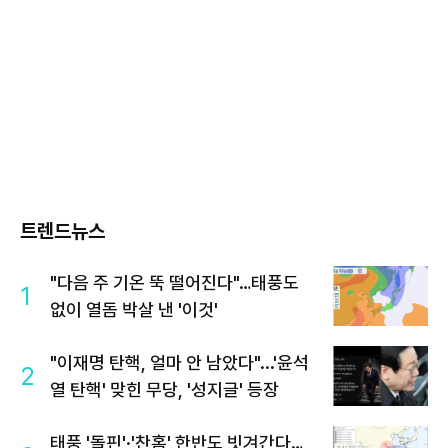
트렌드뉴스
"다음 주 기온 뚝 떨어진다"…태풍도
1
없이 열돔 박살 낸 '이것'
"이재명 탄핵, 얼마 안 남았다"...'윤석
2
열 탄핵' 맞힌 무당, '성지글' 등장
태풍 '돌핀'·'찬홈' 한반도 빗겨간다…