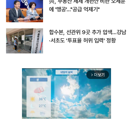
與, 부동산 세제 개편안 비판 오세훈
에 '맹공'…"공급 억제기"
합수본, 선관위 9곳 추가 압색…강남
·서초도 '투표율 허위 입력' 정황
더보기
arrow_forward_ios