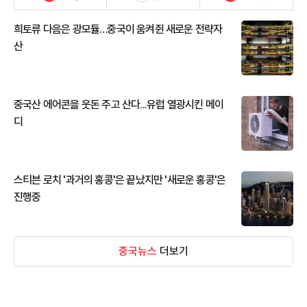
희토류 다음은 광모듈…중국이 움켜쥔 새로운 전략자
산
중국산 에어콘을 웃돈 주고 산다...유럽 열광시킨 메이
디
스티븐 로치 '과거의 홍콩'은 끝났지만 '새로운 홍콩'은
진행중
중국뉴스
더보기