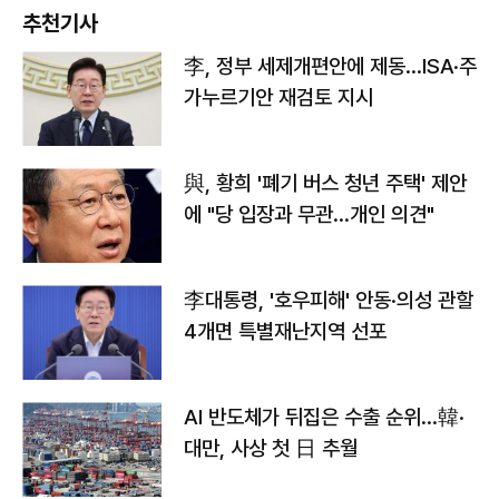
추천기사
李, 정부 세제개편안에 제동…ISA·주
가누르기안 재검토 지시
與, 황희 '폐기 버스 청년 주택' 제안
에 "당 입장과 무관…개인 의견"
李대통령, '호우피해' 안동·의성 관할
4개면 특별재난지역 선포
AI 반도체가 뒤집은 수출 순위…韓·
대만, 사상 첫 日 추월