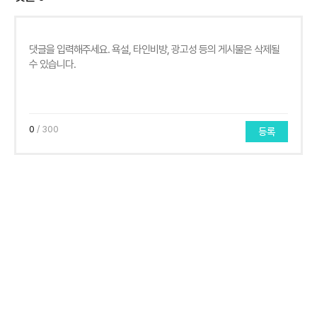
0
/ 300
등록