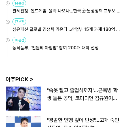
14분전
관세전쟁 '엔드게임' 윤곽 나오나…한국 新통상정책 교두보 활
용해야
17분전
섬유패션 글로벌 경쟁력 키운다…산업부 15개 과제 180억 지
원
18분전
농식품부, '천원의 아침밥' 참여 200개 대학 선정
아주PICK >
"속옷 빨고 졸업식까지"…근육병 학
생 돌본 공익, 코미디언 김규원이었
다
"경솔한 언행 깊이 반성"…고개 숙인