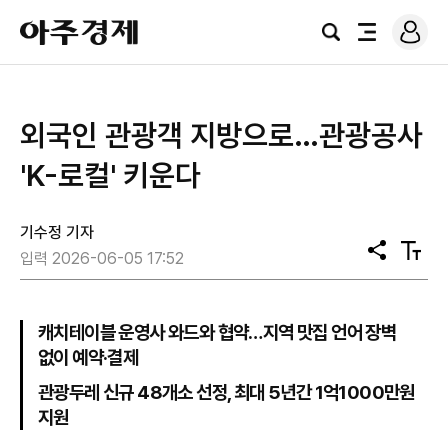
로
아
그
검
전
주
인
색
체
경
메
제
뉴
외국인 관광객 지방으로…관광공사
'K-로컬' 키운다
기수정 기자
공
텍
입력 2026-06-05 17:52
유
스
트
크
기
캐치테이블 운영사 와드와 협약…지역 맛집 언어 장벽
없이 예약·결제
관광두레 신규 48개소 선정, 최대 5년간 1억1000만원
지원